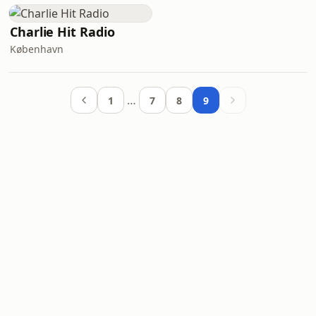
Charlie Hit Radio
København
…
1
7
8
9