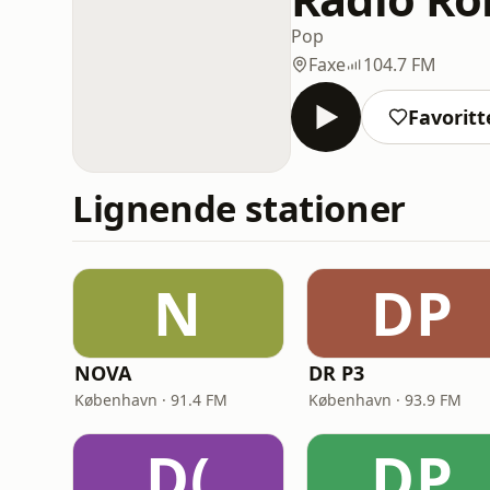
Pop
Faxe
104.7 FM
Favoritt
Lignende stationer
N
DP
NOVA
DR P3
København · 91.4 FM
København · 93.9 FM
D(
DP