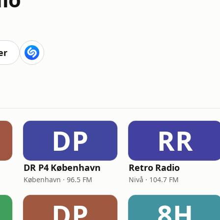
er
DP
RR
DR P4 København
Retro Radio
København · 96.5 FM
Nivå · 104.7 FM
DP
8H