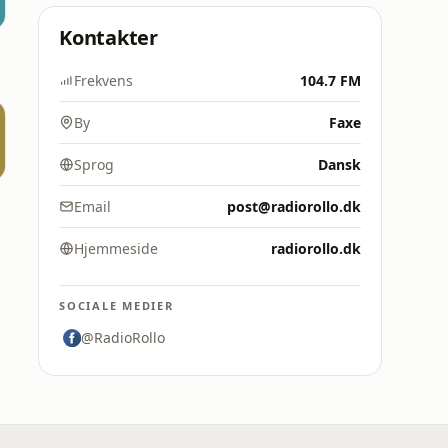
Kontakter
Frekvens
104.7 FM
By
Faxe
Sprog
Dansk
Email
post@radiorollo.dk
Hjemmeside
radiorollo.dk
SOCIALE MEDIER
@RadioRollo