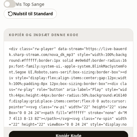
Vis Top Sange
Nulstil til Standard
KOPIÉR OG INDSÆT DENNE KODE
<div class="rw-player" data-stream="https://live-bauerd
k.sharp-stream.com/nova_dk_mp3" style="width:100%;backg
round:#ffffff;border:1px solid #e9e6df;border-radius:16
px;font-family:system-ui,-apple-system,BlinkMacSystemFo
nt,Segoe UI,Roboto,sans-serif;box-sizing:border-box"><d
iv style="display:flex;align-items:center;gap:12px;widt
h:100%;padding:8px 12px;box-sizing:border-box"><div cla
ss="rw-play" role="button" aria-label="Play" style="wid
th:44px;height:44px;border-radius:50%;background:#16140
f;display:grid;place-items:center;flex:0 0 auto;cursor:
pointer"><svg class="rw-pi" width="22" height="22" view
Box="0 0 24 24"><path fill="#ffffff" stroke="none" d="M
7 4l13 8-13 8Z"></path></svg><svg class="rw-spin" width
="22" height="22" viewBox="0 0 24 24" style="display:no
ne"><circle cx="12" cy="12" r="9" fill="none" stroke="#
Kopiér Kode
ffffff" stroke-width="2.5" stroke-linecap="round" strok