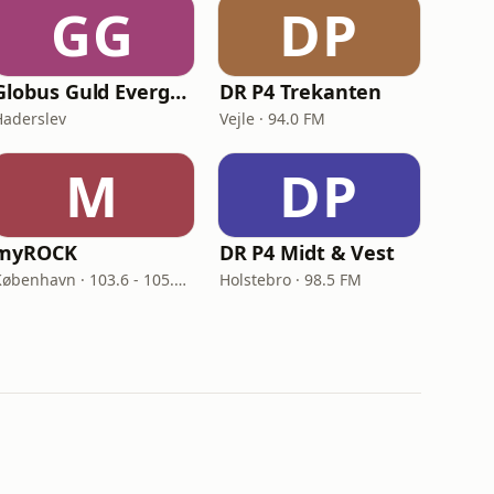
GG
DP
Globus Guld Evergreens
DR P4 Trekanten
Haderslev
Vejle · 94.0 FM
M
DP
myROCK
DR P4 Midt & Vest
København · 103.6 - 105.6 FM
Holstebro · 98.5 FM