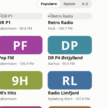
Populære
Nyeste
A–Z
DR P1
Retro Radio
København · 90.8 FM
Nivå · 104.7 FM
PF
DP
Pop FM
DR P4 Østjylland
København · 106.9 FM
Aarhus · 95.9 FM
9H
RL
90's Hits
Radio Limfjord
København
Nykøbing Mors · 107.8 FM