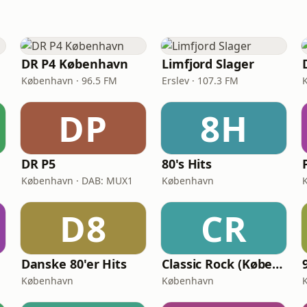
DR P4 København
Limfjord Slager
København · 96.5 FM
Erslev · 107.3 FM
DP
8H
DR P5
80's Hits
København · DAB: MUX1
København
D8
CR
Danske 80'er Hits
Classic Rock (København)
København
København