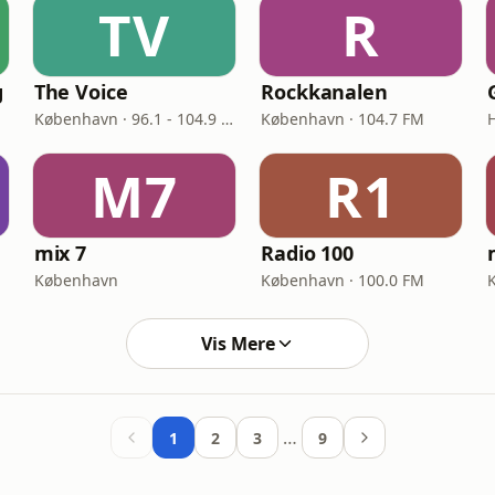
TV
R
g
The Voice
Rockkanalen
København · 96.1 - 104.9 FM
København · 104.7 FM
M7
R1
mix 7
Radio 100
København
København · 100.0 FM
Vis Mere
…
1
2
3
9