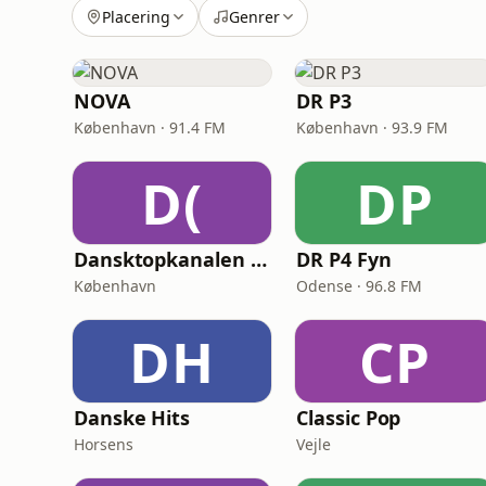
Placering
Genrer
NOVA
DR P3
København · 91.4 FM
København · 93.9 FM
D(
DP
Dansktopkanalen (DK4 Dansktop)
DR P4 Fyn
København
Odense · 96.8 FM
DH
CP
Danske Hits
Classic Pop
Horsens
Vejle