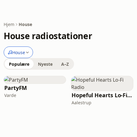
Hjem
House
House radiostationer
House
Populære
Nyeste
A–Z
PartyFM
Hopeful Hearts Lo-Fi Radio
Varde
Aalestrup