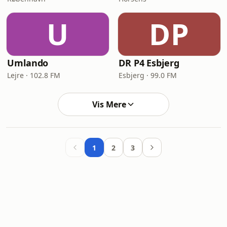
U
DP
Umlando
DR P4 Esbjerg
Lejre · 102.8 FM
Esbjerg · 99.0 FM
Vis Mere
1
2
3