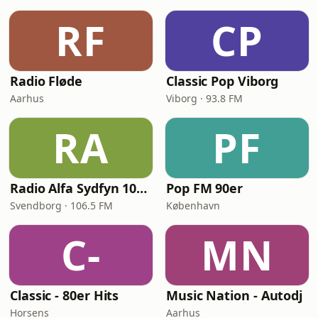
RF
CP
Radio Fløde
Classic Pop Viborg
Aarhus
Viborg · 93.8 FM
RA
PF
Radio Alfa Sydfyn 106.5
Pop FM 90er
Svendborg · 106.5 FM
København
C-
MN
Classic - 80er Hits
Music Nation - Autodj
Horsens
Aarhus