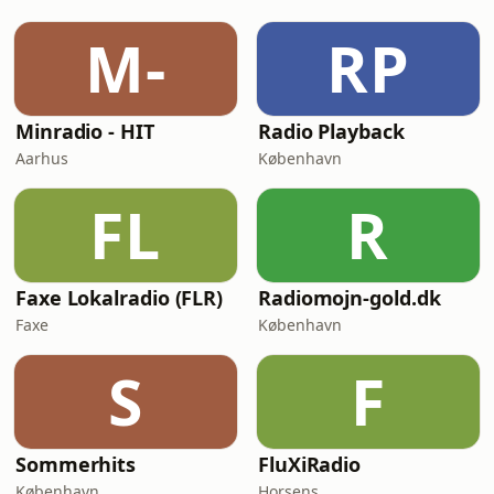
M-
RP
Minradio - HIT
Radio Playback
Aarhus
København
FL
R
Faxe Lokalradio (FLR)
Radiomojn-gold.dk
Faxe
København
S
F
Sommerhits
FluXiRadio
København
Horsens