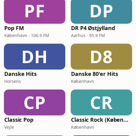
PF
DP
Pop FM
DR P4 Østjylland
København · 106.9 FM
Aarhus · 95.9 FM
DH
D8
Danske Hits
Danske 80'er Hits
Horsens
København
CP
CR
Classic Pop
Classic Rock (København)
Vejle
København