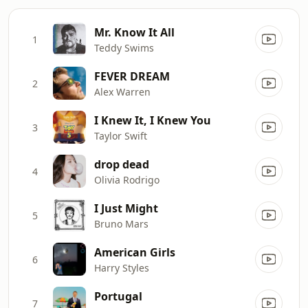
Mr. Know It All
1
Teddy Swims
FEVER DREAM
2
Alex Warren
I Knew It, I Knew You
3
Taylor Swift
drop dead
4
Olivia Rodrigo
I Just Might
5
Bruno Mars
American Girls
6
Harry Styles
Portugal
7