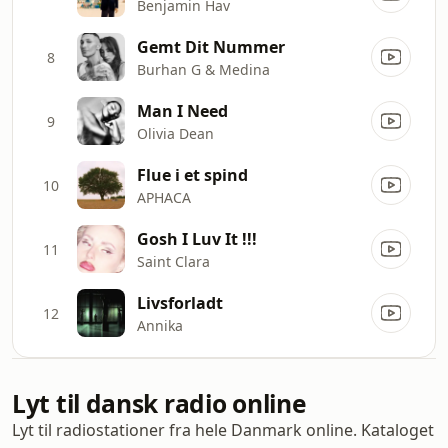
Benjamin Hav
Gemt Dit Nummer
8
Burhan G & Medina
Man I Need
9
Olivia Dean
Flue i et spind
10
APHACA
Gosh I Luv It !!!
11
Saint Clara
Livsforladt
12
Annika
Lyt til dansk radio online
Lyt til radiostationer fra hele Danmark online. Kataloget