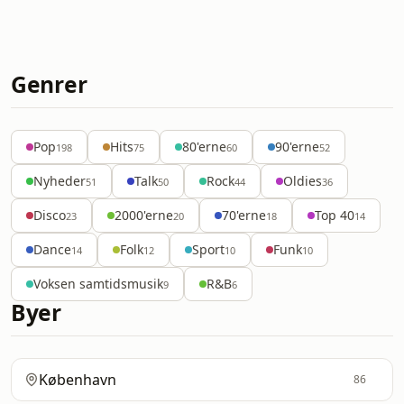
Genrer
Pop
Hits
80'erne
90'erne
198
75
60
52
Nyheder
Talk
Rock
Oldies
51
50
44
36
Disco
2000'erne
70'erne
Top 40
23
20
18
14
Dance
Folk
Sport
Funk
14
12
10
10
Voksen samtidsmusik
R&B
9
6
Byer
København
86