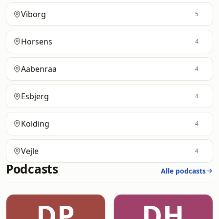
Viborg
5
Horsens
4
Aabenraa
4
Esbjerg
4
Kolding
4
Vejle
4
Podcasts
Alle podcasts
DP
DH