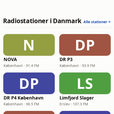
Radiostationer i Danmark
Alle stationer
N
DP
NOVA
DR P3
København · 91.4 FM
København · 93.9 FM
DP
LS
DR P4 København
Limfjord Slager
København · 96.5 FM
Erslev · 107.3 FM