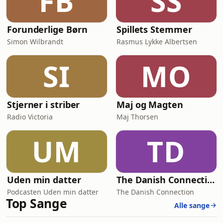
FB
SS
Forunderlige Børn
Spillets Stemmer
Simon Wilbrandt
Rasmus Lykke Albertsen
SI
MO
Stjerner i striber
Maj og Magten
Radio Victoria
Maj Thorsen
UM
TD
Uden min datter
The Danish Connection
Podcasten Uden min datter
The Danish Connection
Top Sange
Alle sange