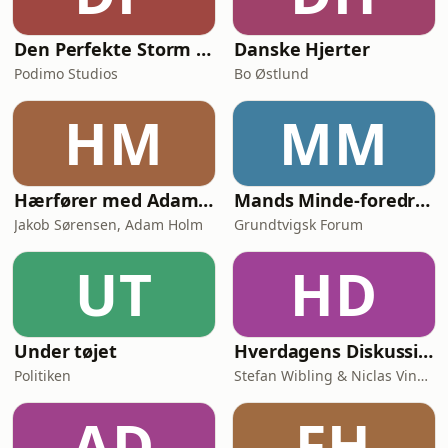
Den Perfekte Storm - Den store samtale om AI
Danske Hjerter
Podimo Studios
Bo Østlund
HM
MM
Hærfører med Adam Holm
Mands Minde-foredrag
Jakob Sørensen, Adam Holm
Grundtvigsk Forum
UT
HD
Under tøjet
Hverdagens Diskussioner
Politiken
Stefan Wibling & Niclas Vingaard
AD
FH