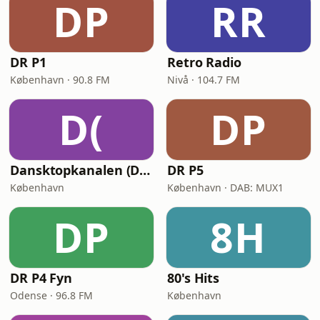
DP
RR
DR P1
Retro Radio
København · 90.8 FM
Nivå · 104.7 FM
D(
DP
Dansktopkanalen (DK4 Dansktop)
DR P5
København
København · DAB: MUX1
DP
8H
DR P4 Fyn
80's Hits
Odense · 96.8 FM
København