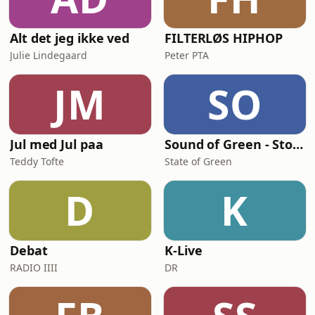
Alt det jeg ikke ved
FILTERLØS HIPHOP
Julie Lindegaard
Peter PTA
JM
SO
Jul med Jul paa
Sound of Green - Stories from Denmark's green transition
Teddy Tofte
State of Green
D
K
Debat
K-Live
RADIO IIII
DR