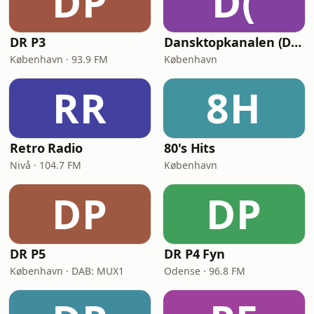
DP
D(
DR P3
Dansktopkanalen (DK4 Dansktop)
København · 93.9 FM
København
RR
8H
Retro Radio
80's Hits
Nivå · 104.7 FM
København
DP
DP
DR P5
DR P4 Fyn
København · DAB: MUX1
Odense · 96.8 FM