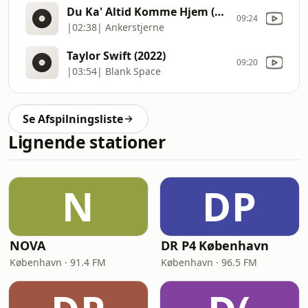
Du Ka' Altid Komme Hjem (2026)
09:24
|02:38| Ankerstjerne
Taylor Swift (2022)
09:20
|03:54| Blank Space
Se Afspilningsliste
Lignende stationer
N
DP
NOVA
DR P4 København
København · 91.4 FM
København · 96.5 FM