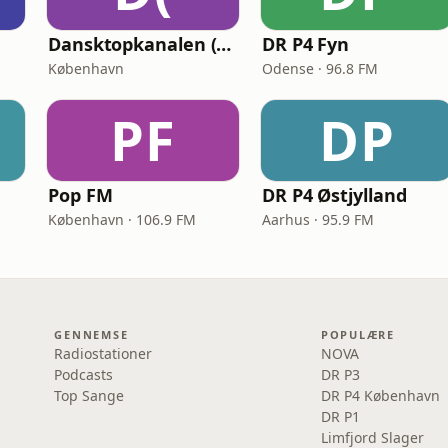
Dansktopkanalen (DK4 Dansktop)
DR P4 Fyn
København
Odense · 96.8 FM
PF
DP
Pop FM
DR P4 Østjylland
København · 106.9 FM
Aarhus · 95.9 FM
GENNEMSE
POPULÆRE
Radiostationer
NOVA
Podcasts
DR P3
Top Sange
DR P4 København
DR P1
Limfjord Slager