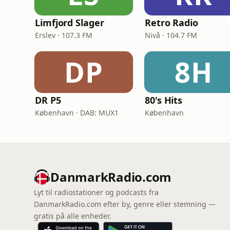
Limfjord Slager
Retro Radio
Erslev · 107.3 FM
Nivå · 104.7 FM
DP
8H
DR P5
80's Hits
København · DAB: MUX1
København
DanmarkRadio.com
Lyt til radiostationer og podcasts fra
DanmarkRadio.com efter by, genre eller stemning —
gratis på alle enheder.