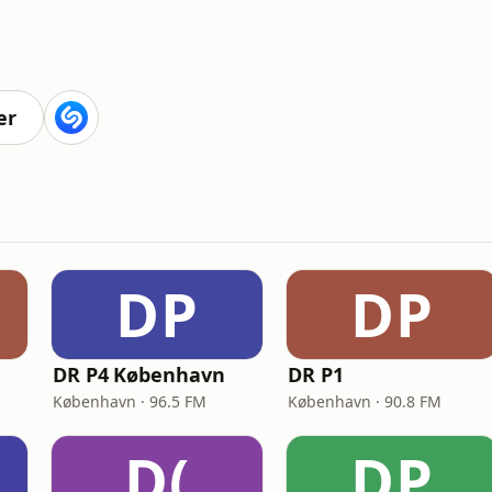
er
DP
DP
DR P4 København
DR P1
København · 96.5 FM
København · 90.8 FM
D(
DP