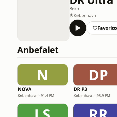
Børn
København
Favoritt
Anbefalet
N
DP
NOVA
DR P3
København · 91.4 FM
København · 93.9 FM
LS
RR