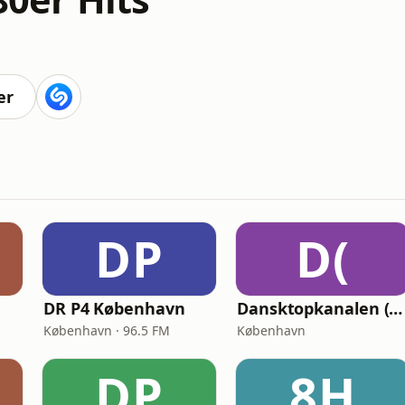
er
DP
D(
DR P4 København
Dansktopkanalen (DK4 Dansktop)
København · 96.5 FM
København
DP
8H