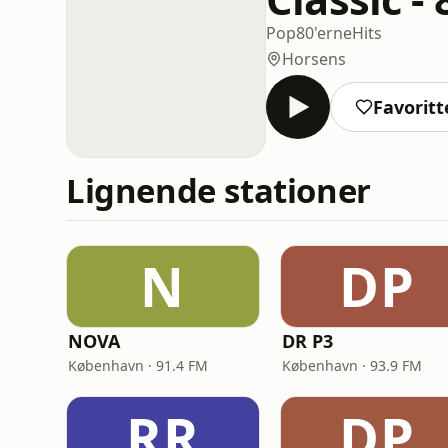
Pop
80'erne
Hits
Horsens
Favoritt
Lignende stationer
N
DP
NOVA
DR P3
København · 91.4 FM
København · 93.9 FM
RR
DP