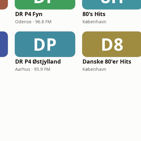
DR P4 Fyn
80's Hits
Odense · 96.8 FM
København
DP
D8
DR P4 Østjylland
Danske 80'er Hits
Aarhus · 95.9 FM
København