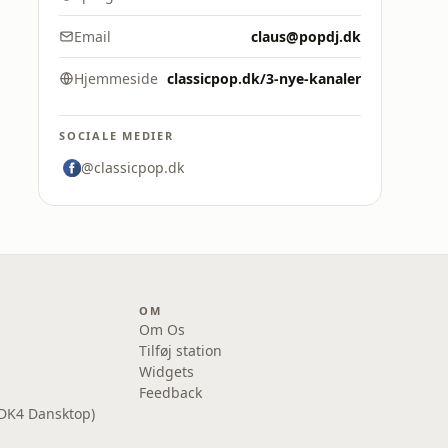
Email
claus@popdj.dk
Hjemmeside
classicpop.dk/3-nye-kanaler
SOCIALE MEDIER
@classicpop.dk
OM
Om Os
Tilføj station
Widgets
Feedback
DK4 Dansktop)