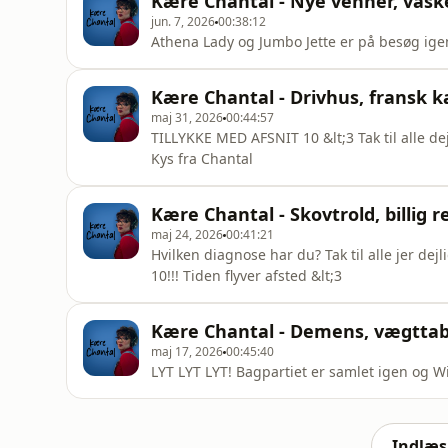
Kære Chantal - Nye venner, vask
jun. 7, 2026
00:38:12
Athena Lady og Jumbo Jette er på besøg igen
Kære Chantal - Drivhus, fransk 
maj 31, 2026
00:44:57
TILLYKKE MED AFSNIT 10 &lt;3 Tak til alle dej
Kys fra Chantal
Kære Chantal - Skovtrold, billig re
maj 24, 2026
00:41:21
Hvilken diagnose har du? Tak til alle jer dejl
10!!! Tiden flyver afsted &lt;3
Kære Chantal - Demens, vægttab
maj 17, 2026
00:45:40
LYT LYT LYT! Bagpartiet er samlet igen og Wil
Indlæs 