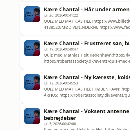
Kære Chantal - Hår under armen,
jul. 26, 2026
00:41:22
QUIZ MED MATHIAS HELThttps://www.billetlu
4188520/MØD VENINDERNE https://www.fac
Kære Chantal - Frustreret søn, 
jul. 19, 2026
00:49:47
Quiz med Mathias Helt København:https://k
https://robertassociety.dk/events/quiz-med
https://www.facebook.com/veninderne/?loc
Kære Chantal - Ny kæreste, kolds
jul. 12, 2026
00:45:53
QUIZ MED MATHIAS HELT KØBENHAVN: https:
ÅRHUS: https://robertassociety.dk/events
https://www.facebook.com/veninderne/?loc
Kære Chantal - Voksent antenne
bebrejdelser
jul. 5, 2026
00:42:08
Kom og quiz med Mathias Helt https://kolm