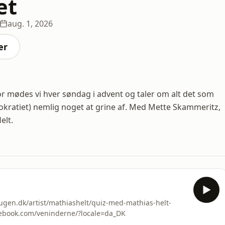
et
aug. 1, 2026
er
or mødes vi hver søndag i advent og taler om alt det som
mokratiet) nemlig noget at grine af. Med Mette Skammeritz,
elt.
gen.dk/artist/mathiashelt/quiz-med-mathias-helt-
book.com/veninderne/?locale=da_DK