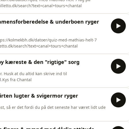
billetto.dk/search?text=canal+tours+chantal
ksamensforberedelse & underboen ryger
s://kolmekbh.dk/datoer/quiz-med-mathias-helt-7
letto.dk/search?text=canal+tours+chantal
py kæreste & den "rigtige" sorg
. Husk at du altid kan skrive ind til
.Kys fra Chantal
hirten lugter & svigermor ryger
t, så er det fordi du på det seneste har været lidt ude