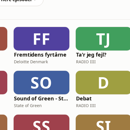
FF
TJ
Fremtidens fyrtårne
Ta'r jeg fejl?
Deloitte Denmark
RADIO IIII
SO
D
Sound of Green - Stories from Denmark's green transition
Debat
State of Green
RADIO IIII
SS
SI