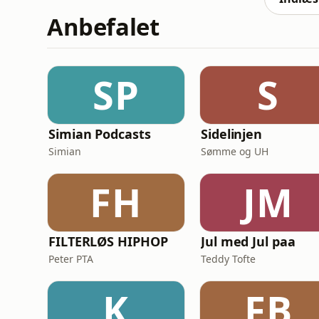
Anbefalet
SP
S
Simian Podcasts
Sidelinjen
Simian
Sømme og UH
FH
JM
FILTERLØS HIPHOP
Jul med Jul paa
Peter PTA
Teddy Tofte
K
FB