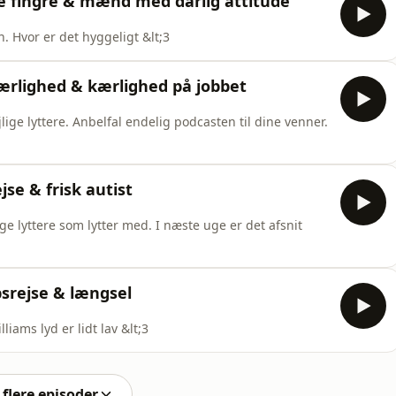
e fingre & mænd med dårlig attitude
. Hvor er det hyggeligt &lt;3
kærlighed & kærlighed på jobbet
lige lyttere. Anbelfal endelig podcasten til dine venner.
jse & frisk autist
ige lyttere som lytter med. I næste uge er det afsnit
srejse & længsel
liams lyd er lidt lav &lt;3
flere episoder