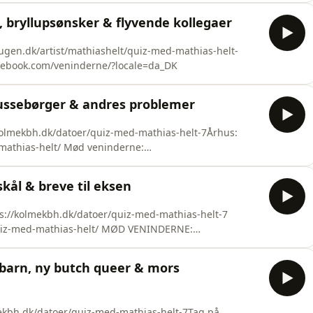
 bryllupsønsker & flyvende kollegaer
gen.dk/artist/mathiashelt/quiz-med-mathias-helt-
ebook.com/veninderne/?locale=da_DK
bussebørger & andres problemer
olmekbh.dk/datoer/quiz-med-mathias-helt-7Århus:
-mathias-helt/ Mød veninderne:
ale=da_DK
kål & breve til eksen
//kolmekbh.dk/datoer/quiz-med-mathias-helt-7
/quiz-med-mathias-helt/ MØD VENINDERNE:
ale=da_DK
barn, ny butch queer & mors
ekbh.dk/datoer/quiz-med-mathias-helt-7Tag på