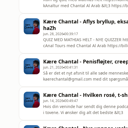
kAnaltur med Chantal Al Arab &lt;3 https://
Kære Chantal - Aflys bryllup, e
haZh
jun. 28, 2026
00:39:17
QUIZ MED MATHIAS HELT - NYE QUIZZER http
cAnal Tours med Chantal Al Arab https://bil
Kære Chantal - Penisfløjter, cree
jun. 21, 2026
00:41:31
Så er det et nyt afsnit til alle søde mennesker
kaerechantal@gmail.com med dit spørgsmål
Kære Chantal - Hvilken rosé, t-s
jun. 14, 2026
00:49:47
Hvis din veninde har sendt dig denne podcas
i tovene. Vi ønsker dig alt det bedste &lt;3