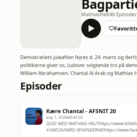
Bagparti
MathiasHelt
46 Episoder
Favoritt
Demokratiets juleaften fejres d. 24. marts og derf
politikerne giver os, (udover svigtende tro på de
William Abrahamsen, Chantal Al Arab og Mathias H
Episoder
Kære Chantal - AFSNIT 20
aug. 1, 2026
00:42:54
QUIZ MED MATHIAS HELThttps://www.billetlu
4188520/MØD VENINDERNEhttps://www.face