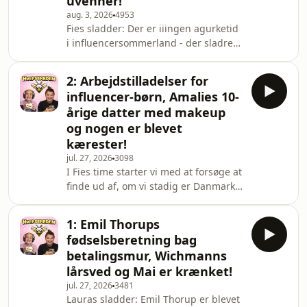
uvenner!
cykel er røvubehagelig rundt omkring
aug. 3, 2026
4953
i Kbh. Mie Isaksen har været i et
Fies sladder: Der er iiingen agurketid
feriehelvede, og er Sara Frost den
i influencersommerland - der sladres
eneste dansker, der rent faktisk kan
for fuld smadder i ugens episode! Vi
lide plejehjemsmaden fra Better
har talt med nogen bag den geniale
Feast? Vi skal også forbi m
2: Arbejdstilladelser for
Instagram-profil Dagsmadret. Profilen
influencer-børn, Amalies 10-
blev lukket - men af hvem? Og
årige datter med makeup
risikerer Hvepsereden også en dag at
og nogen er blevet
blive lukket ned? Vi giver en
kærester!
opdatering på ugens blokeringer, og i
Tabu-tid spørger vi, om Cathrine
jul. 27, 2026
3098
I Fies time starter vi med at forsøge at
Wichmans kropspositive indhold i
finde ud af, om vi stadig er Danmarks
virkeligheden
mindste podcast. Vi har trods alt
været den næstmest populære
1: Emil Thorups
podcast den seneste uge… hehe.Så
fødselsberetning bag
vender vi tilbage til Helle Bak, Philine
betalingsmur, Wichmanns
og Katrine Kæmsgård. Har de svaret
lårsved og Mai er krænket!
på Hvepseredens henvendelser om
jul. 27, 2026
3481
deres overvejelser omkring deres
Lauras sladder: Emil Thorup er blevet
børns (manglende) privatliv på SoMe?