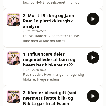
far… og HANS fødselsberetning ligger
Camilla_plus er næste uges
bag betalingsmur. Wtf.En interessant
influencer, og vi eeel
marketingstrategi for familiens nyeste
2: Mor til 9 i krig og Janni
produkt… nå nej, baby.Mai Manniche
Ree: En plastikkirurgisk
føler sig endnu en gang dybt
analyse
krænket. Denne gang over at børn
jul. 21, 2026
2592
altså indimellem skal tisse. Som
Lauras sladder: Vi fortsætter Lauras
sædvanlig bliver frustrationerne luftet
time med at tale om børns
gennem tastaturet.Og så skal vi forbi
manglende privatliv på internettet. Vi
vores faste “borger på kanten”,
skal nemlig tale om mortil9 og hendes
Cathrine
1: Influencere deler
henvendelse til os om at fjerne noget
nøgenbilleder af børn og
af hendes materiale. Vi fjernede
hvem har blokeret os??
materialet, men hun vil ikke svare på,
jul. 21, 2026
3828
hvilke overvejelser hun gør sig om at
Fies sladder: Hvor mange har egentlig
dele sine børn. Mor-trollehæren har
blokeret Hvepseredens
angrebet vores indbakke, som i øvrigt
Instagramprofil efterhånden? Det er
altid er åben. Laura har også et nyt s
slut med Sliders (RIP Triple Truffle
2: Kåre er blevet gift (ved
Cheeseburger), og det er også slut
nærmest første blik) og
med at gide at se kedeligt tv om Grev
Nikita går fri af Esben
Nikolai. Se Klovn i stedet. Ingen