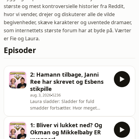
største og mest kontroversielle historier fra Reddit,
hvor vi vender, drejer og diskuterer alle de vilde
begivenheder, skæve karakterer og uventede dramaer,
som internettets største forum har at byde på. Værter
er Fie og Laura.
Episoder
2: Hamann tilbage, Janni
Ree har skrevet og Esbens
stikpille
aug. 3, 2026
5236
Laura sladder: Sladder for fuld
smadder fortsætter. Hvor meget
tjener vi egentligt på Hvepsereden?
Mannicherne har gang i et søgsmål,
1: Bliver vi lukket ned? Og
Mette Sommer reklamerer for
Okman og Mikkelbaby ER
toiletrens, og en klam mand på sort