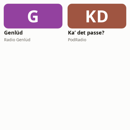
G
KD
Genlüd
Ka’ det passe?
Radio Genlüd
PodRadio