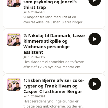
som psykolog og Jencel's
omkring fire millioner kroner! Men er
thirst trap
det bare en vellykket bolighandel,
jul. 6, 2026
3473
eller er han broke AF??Vi vender også
Vi lægger fra land med lidt af en
Mai Manniches comeback på
overraskelse, da Esben Bjerre ringer
OnlyFans. Den selvudnævnte
direkte til dine yndlings sladder-
business woman er tilbage på
trunter. Er det en venlig opringning
platformen, og vi ser nærmer
2: Nikolaj til Danmark, Lasse
eller et forsøg på at lægge låg på
Rimmers stikpille og
sladderen??Derudover kan du høre
Wichmans personlige
mere til Tabutid og historien om det
assistent
allerførste billede, man sender til en
jul. 1, 2026
2397
ny flirt! Er det nødvendigt at Maria
Fies sladder: Vi anmelder de to første
Jencel viser offentligheden et intimt
afsnit af TV 2's nye dokumentar om
billede sendt til "Pølle Peter"? Er Gen
Grev Nikolai, eller er det i
virkeligheden mere en reklame end
1: Esben Bjerre afviser coke-
en dokumentar?? Vi taler om de pæne
rygter og Frank Hvam og
billeder, den manglende kant og
Casper C fasthamer Bergur
spørger os selv, om vi overhovedet
jul. 1, 2026
3391
blev klogere. (Spoiler: Vi kedede os.)Vi
Hvepseredens yndlings-trunter er
vender også Line Hoffmeyers coming
tilbage bag mikrofonerne, og der er
out som lesbisk og ser nærmere på