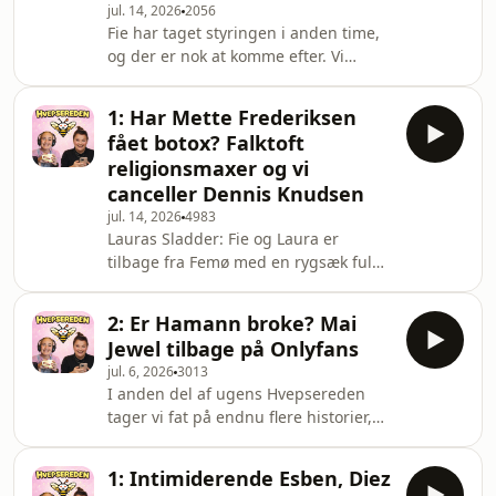
jul. 14, 2026
2056
ugens influencer, men fokus har
Fie har taget styringen i anden time,
været på tre forskellige influencere.
og der er nok at komme efter. Vi
Philine deler et nøgenbillede af sit
vender Kåre Quists bryllup på Femø,
barn, Helle Bak deler en video af sin
hvor Benny fra
kæreste, der ry
1: Har Mette Frederiksen
Danmarksdemokraterne spillede en
fået botox? Falktoft
uventet hovedrolle som. Vibeke Lentz
religionsmaxer og vi
ser forrygende ud og nu er vi
canceller Dennis Knudsen
blokeret!Nikita Klæstrup har endnu
jul. 14, 2026
4983
en gang nævnt os, denne gang som
Lauras Sladder: Fie og Laura er
en "venskabspodcast". Likewise. Vi
tilbage fra Femø med en rygsæk fuld
taler også om, at podvasten uden
af svedige historier og ugens mest
tøven gennemgår hele rygtet fra
omtalte historier! Vi ser nærmere på
Reddit, og
2: Er Hamann broke? Mai
Mette Frederiksens udseende i en
Jewel tilbage på Onlyfans
plastikkirurgisk analyse og spørger,
jul. 6, 2026
3013
om hvor kære statsminister har fået
I anden del af ugens Hvepsereden
lidt skønhedsfremmende hjælp - no
tager vi fat på endnu flere historier,
shade til botox og filler i øvrigt! Fie
der har sat gang i sladdermaskinen.
begaver os alle med sin historie om at
Tobias Hamann har sat sit hus til salg
kaste op foran Helle Thorning og så
1: Intimiderende Esben, Diez
med en potentiel fortjeneste på
disku