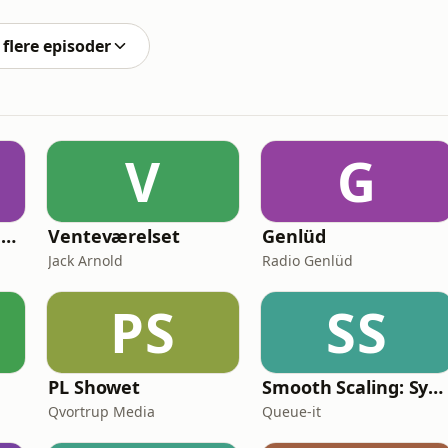
som både slave og tilsyneladende fri kvinde. Hun taler
flere episoder
V
G
Den spirituelle podcast
Venteværelset
Genlüd
Jack Arnold
Radio Genlüd
PS
SS
PL Showet
Smooth Scaling: System Design for High Traffic
Qvortrup Media
Queue-it