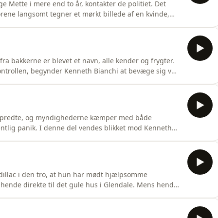
 Mette i mere end to år, kontakter de politiet. Det
orene langsomt tegner et mørkt billede af en kvinde,
terlade sig livstegn. Hendes ekskæreste Mickey hævder,
ndes digitale beskeder og hans egne forklaringer får
ra bakkerne er blevet et navn, alle kender og frygter.
ontrollen, begynder Kenneth Bianchi at bevæge sig væk
vor hans fejltrin får afgørende betydning. I Washington
 efterforskerne har ventet på, og langsomt samles
er spredte, og myndighederne kæmper med både
ntlig panik. I denne del vendes blikket mod Kenneth
erfladen virker usikker og søgende, men som gradvist
af Angelo Buono. Mens gerningsmændene bliver mere
adillac i den tro, at hun har mødt hjælpsomme
ende direkte til det gule hus i Glendale. Mens hendes
er frygten i Los Angeles, og navnet Kvæleren fra
byens bevidsthed. Samtidig dykker fortællingen ned i