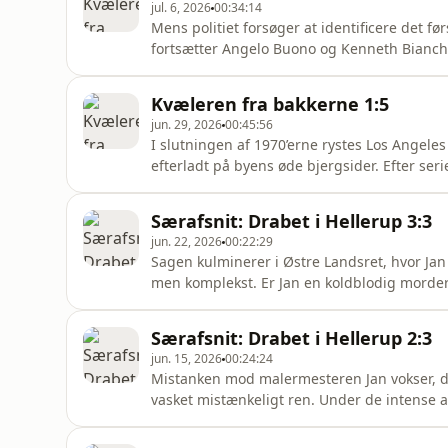
jul. 6, 2026
00:34:14
Mens politiet forsøger at identificere det f
fortsætter Angelo Buono og Kenneth Bianch
sidegader. Nye lig dukker op i bakkerne, og
mellem ofrene, findestederne og de næsten
Kvæleren fra bakkerne 1:5
ikke omfanget, men efte
jun. 29, 2026
00:45:56
I slutningen af 1970’erne rystes Los Angele
efterladt på byens øde bjergsider. Efter s
vender vi nu tilbage til samme tid og sted 
Fortællingen går helt tæt på en efterforskn
Særafsnit: Drabet i Hellerup 3:3
kynisk udnytter fal
jun. 22, 2026
00:22:29
Sagen kulminerer i Østre Landsret, hvor Jan
men komplekst. Er Jan en koldblodig morder, 
nødværge? Retssalen rystes, da det dramatis
detaljer om de 27 læsioner fremlægges. Det 
Særafsnit: Drabet i Hellerup 2:3
formildende omstæn
jun. 15, 2026
00:24:24
Mistanken mod malermesteren Jan vokser, da p
vasket mistænkeligt ren. Under de intense
har stukket Kim ned, men han fastholder, at 
dog en mørk bagside med ludomani og en mass