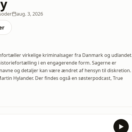
ry
soder
aug. 3, 2026
er
nfortæller virkelige kriminalsager fra Danmark og udlandet
storiefortælling i en engagerende form. Sagerne er
 navne og detaljer kan være ændret af hensyn til diskretion.
artin Hylander. Der findes også en søsterpodcast, True