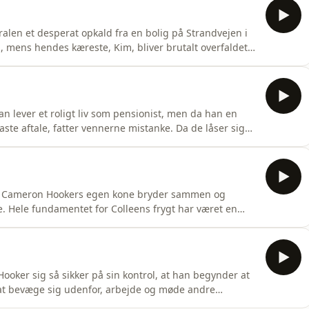
alen et desperat opkald fra en bolig på Strandvejen i
, mens hendes kæreste, Kim, bliver brutalt overfaldet i
Kim i en blodpøl, ramt af adskillige knivstik. Han dør
nde efterforskning iværksættes i det nordsjællandske
an lever et roligt liv som pensionist, men da han en
aste aftale, fatter vennerne mistanke. Da de låser sig
yn, der er så voldsomt, at det næsten ikke er til at
alitet, der rækker langt ud over det sædvanlige. I
de. Cameron Hookers egen kone bryder sammen og
e. Hele fundamentet for Colleens frygt har været en
n. Colleen flygter og genforenes med sin familie, mens
olitiefterforskning. Det, der i årevis har været skjult
ooker sig så sikker på sin kontrol, at han begynder at
l at bevæge sig udenfor, arbejde og møde andre
dette afsnit bevæger vi os ind i begyndelsen af