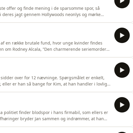
ørste offer og finde mening i de sparsomme spor, så
i deres jagt gennem Hollywoods neonlys og mørke
 Frank Salerno begynder langsomt at se forbindelserne
 identiske kvælningsmærker. Los Angeles forstår endnu
s af en række brutale fund, hvor unge kvinder findes
erien om Rodney Alcala, ”Den charmerende seriemorder”,
for at undersøge sagen om Kvæleren fra bakkerne.
ing, hvor politiet er oppe imod en gerningsmand, der
 sidder over for 12 nævninge. Spørgsmålet er enkelt,
eller er han så bange for Kim, at han handler i lovlig
ke alarmopkald bliver afspillet, og de retsmedicinske
bliver en juridisk kamp om grader af forsæt og
olitiet finder blodspor i hans firmabil, som ellers er
 afhøringer bryder Jan sammen og indrømmer, at han
han handler i selvforsvar. Efterforskningen afslører
iv spillegæld, der har presset Jan til det yderste.