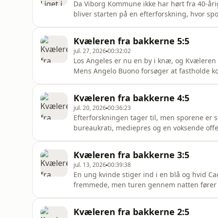
Da Viborg Kommune ikke har hørt fra 40-årige
bliver starten på en efterforskning, hvor sp
der tilsyneladende er forsvundet uden at ef
at han intet ved, men Mettes bankkonto, he
Kvæleren fra bakkerne 5:5
politiet til a
jul. 27, 2026
00:32:02
Los Angeles er nu en by i knæ, og Kvæleren f
Mens Angelo Buono forsøger at fastholde k
fra Californien og ind i en ny tilværelse, h
sker det gennembrud, som Frank Salerno og
Kvæleren fra bakkerne 4:5
trådene mellem
jul. 20, 2026
00:36:23
Efterforskningen tager til, men sporene 
bureaukrati, mediepres og en voksende offe
Bianchi, som er den yngre fætter, der på ov
finder sin egen rolle i mørket ved siden 
Kvæleren fra bakkerne 3:5
dristige, retter de deres jagt mod
jul. 13, 2026
00:39:38
En ung kvinde stiger ind i en blå og hvid C
fremmede, men turen gennem natten fører h
skæbne folder sig ud bag lukkede døre, voks
bakkerne begynder for alvor at sætte sig i 
Kvæleren fra bakkerne 2:5
Angelo Buonos fortid, hans k