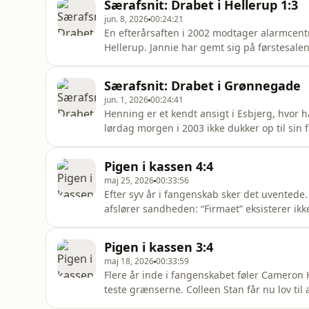
Særafsnit: Drabet i Hellerup 1:3
Da hans kæreste s
jun. 8, 2026
00:24:21
En efterårsaften i 2002 modtager alarmcentr
Hellerup. Jannie har gemt sig på førstesalen
stueetagen. Da politiet ankommer, finder de 
kort efter af sine kvæstelser, og en omfatte
Særafsnit: Drabet i Grønnegade
forretn
jun. 1, 2026
00:24:41
Henning er et kendt ansigt i Esbjerg, hvor h
lørdag morgen i 2003 ikke dukker op til sin f
ind i lejligheden i Grønnegade, møder de et s
begribe. Henning er blevet offer for en brut
Pigen i kassen 4:4
afsnittet
maj 25, 2026
00:33:56
Efter syv år i fangenskab sker det uvente
afslører sandheden: “Firmaet” eksisterer ikk
stor løgn og det bliver begyndelsen på ende
sagen hurtigt udvikler sig til en omfattende p
Pigen i kassen 3:4
bag lukkede døre
maj 18, 2026
00:33:59
Flere år inde i fangenskabet føler Cameron H
teste grænserne. Colleen Stan får nu lov ti
mennesker, men hun vender altid tilbage. I 