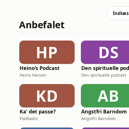
1980’erne, hvor Colleen lever et dobbeltliv 
med naboer, møder en
Indlæs 
Anbefalet
HP
DS
Heino’s Podcast
Heino Hansen
Den spirituelle podcast
KD
AB
Ka’ det passe?
Angstfri Barndom
PodRadio
Angstfri Barndom