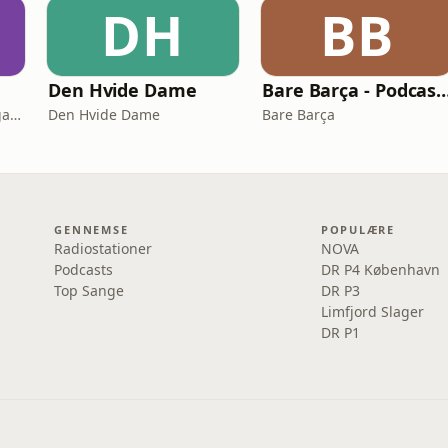
DH
BB
Den Hvide Dame
Bare Barça - Podcasten om FC 
Caroline og Pelle Hvenegaard
Den Hvide Dame
Bare Barça
GENNEMSE
POPULÆRE
Radiostationer
NOVA
Podcasts
DR P4 København
Top Sange
DR P3
Limfjord Slager
DR P1