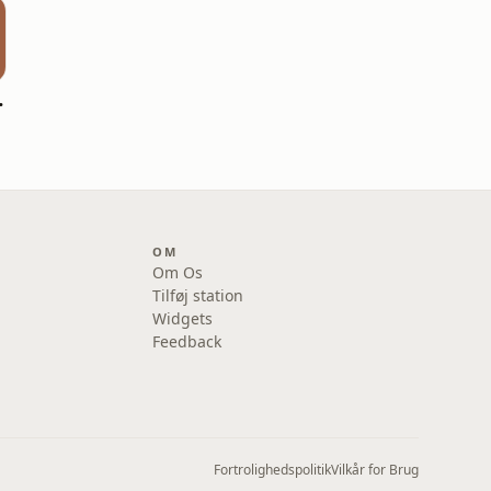
Barcelona
OM
Om Os
Tilføj station
Widgets
Feedback
Fortrolighedspolitik
Vilkår for Brug