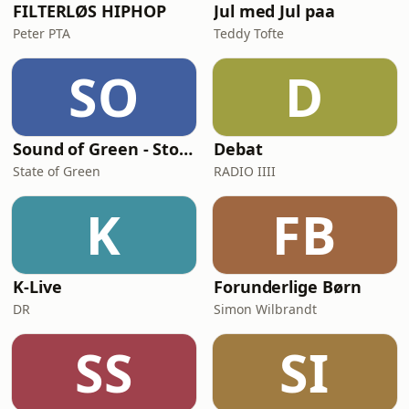
FILTERLØS HIPHOP
Jul med Jul paa
Peter PTA
Teddy Tofte
SO
D
Sound of Green - Stories from Denmark's green transition
Debat
State of Green
RADIO IIII
K
FB
K-Live
Forunderlige Børn
DR
Simon Wilbrandt
SS
SI