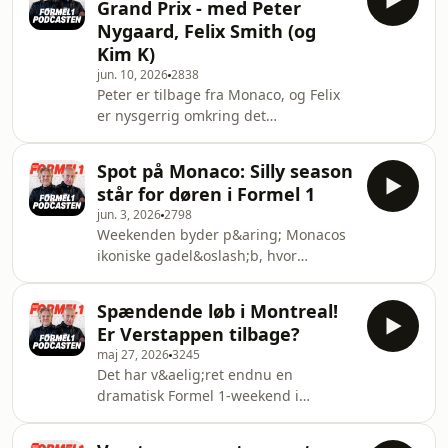
Grand Prix - med Peter
(fra et eller andet
&Oslash;strigs Grand Pr
Nygaard, Felix Smith (og
langdistancel&oslash;b i Frankrig).
Kim K)
Der bliver n&oslash;rdet igennem
jun. 10, 2026
2838
med snak om Sir Lewis Hamiltons
Peter er tilbage fra Monaco, og Felix
comeback, Fernando Alonsos fremtid
er nysgerrig omkring det
og Frederik Vestis FP1-tr&aelig;ning
&rsquo;sociale liv&rsquo; p&aring;
(panelet var ikke udelt impo
havnefronten i Monte Carlo. Der er
Spot på Monaco: Silly season
nyt om brunch hos Cadillac,
står for døren i Formel 1
jubil&aelig;umsfest hos McLaren og
jun. 3, 2026
2798
en bogoverr&aelig;kkelse til den
Weekenden byder p&aring; Monacos
dobbelte verdensmester Emerson
ikoniske gadel&oslash;b, hvor
Fittipaldi. Her kom weekendens
McLaren indleder fejringen af sin
danske vinkel: F2-k&oslash;reren
Formel 1-start nummer 1000. P&aring;
Emerson Jr har en k&aelig;reste fra
Spændende løb i Montreal!
den s&aelig;rlige bane bliver
Aalborg! Lewis Hamilton har
Er Verstappen tilbage?
Mercedes&rsquo; dominans
angiveligt e
maj 27, 2026
3245
udfordret. Har Ferrari eller McLaren
Det har v&aelig;ret endnu en
ligefrem favoritv&aelig;rdigheden?
dramatisk Formel 1-weekend i
Felix Smith, Jonas H&uuml;ttel og
Montreal, hvor Andrea Kimi Antonelli
Peter Nygaard vender den seneste
igen krydsede m&aring;lstregen
uges st&oslash;rste nyheder og