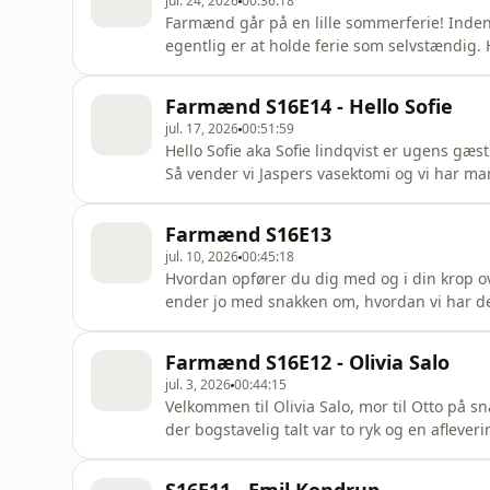
jul. 24, 2026
00:36:18
Farmænd går på en lille sommerferie! Inden v
egentlig er at holde ferie som selvstændig. 
man altid føler, man skal være "på". Og hvo
forældre, med plads til at slippe ansvaret f
Farmænd S16E14 - Hello Sofie
sommer, vi lyttes v
jul. 17, 2026
00:51:59
Hello Sofie aka Sofie lindqvist er ugens gæst
Så vender vi Jaspers vasektomi og vi har man
har berørt så detaljeret før? Jasper deler hel
ulemper, og hvordan det faktisk kan gå hen 
Farmænd S16E13
forældresjæl
jul. 10, 2026
00:45:18
Hvordan opfører du dig med og i din krop ov
ender jo med snakken om, hvordan vi har det
vores børn på deres. Så hvis du skal tage et valg denne sommer, så er det at vælge Bellevue
fremfor Ofelia Plads, hvis du skal give dine
Farmænd S16E12 - Olivia Salo
mennesker ser ud og er
jul. 3, 2026
00:44:15
Velkommen til Olivia Salo, mor til Otto på snar
der bogstavelig talt var to ryk og en aflever
hvem der har snottjansen og Jas, der afslør
AdsWizz company. See pcm.adswizz.com for i