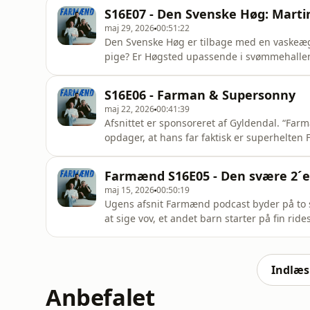
forleden?! Et lille, men skønt afsnit til jer 
S16E07 - Den Svenske Høg: Marti
maj 29, 2026
00:51:22
Den Svenske Høg er tilbage med en vaskeæg
pige? Er Høgsted upassende i svømmehallen?
drika en öl med honom? Mange gode spørgsm
blev et hæsblæsende afsnit. Ja, gu fanden b
S16E06 - Farman & Supersonny
acast.com/privacy for more inf
maj 22, 2026
00:41:39
Afsnittet er sponsoreret af Gyldendal. “Far
opdager, at hans far faktisk er superhelten
superkræfter - og måske også lidt modet på l
til “Supersonny”, så de sammen kan tage på m
Farmænd S16E05 - Den svære 2´e
mistet.Det e
maj 15, 2026
00:50:19
Ugens afsnit Farmænd podcast byder på to st
at sige vov, et andet barn starter på fin ride
fjerde barn er en lille mate. Derudover sn
2'eren er på trapperne? Det er fandme hygg
BabySam.Sommeren
Indlæs 
Anbefalet