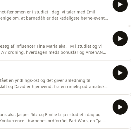
rnet-fænomen er i studiet i dag! Vi taler med Emil
 enige om, at barnedåb er det kedeligste børne-event
Vi taler også om hvordan ens børn skal være en del af
s gået bagom Emilies ryg og bedt Emil om en tjeneste.
esøg af influencer Tina Maria aka. TM i studiet og vi
en 7/7 ordning, hverdagen meds bonusfar og ArsenAN
t ens barn kommer hjem og har fundet ud af, at man er
 Hosted by Simplecast, an AdsWizz company. See
ået en yndlings-ost og det giver anledning til
 skift og David er hjemvendt fra en rimelig udramatisk
pdatering på. Hosted by Simplecast, an AdsWizz
on about our collection and use of personal data for
 Konkurrence i børnenes ordforråd, Fart Wars, en "ja-
OAT af Farmænd EGENTLIG og så blev nogen forlovet