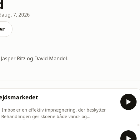
d
aug. 7, 2026
er
, Jasper Ritz og David Mandel.
bejdsmarkedet
n. Imbox er en effektiv imprægnering, der beskytter
y. Behandlingen gør skoene både vand- og
er med at bevare farven, så de holder sig pæne i
gsspray fra skabet og kig forbi Piccolo, der både kan