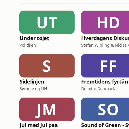
UT
HD
Under tøjet
Politiken
S
FF
Sidelinjen
Fremtidens fyrtår
Sømme og UH
Deloitte Denmark
JM
SO
Jul med Jul paa