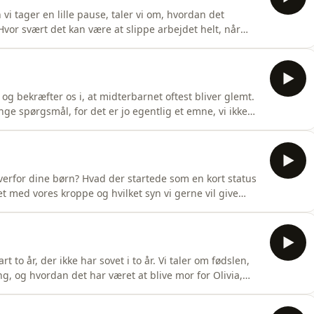
i tager en lille pause, taler vi om, hvordan det
Hvor svært det kan være at slippe arbejdet helt, når
rdan vi hver især forsøger at skabe et frirum som
or en stund, lade op og gøre noget for os selv. God
 og bekræfter os i, at midterbarnet oftest bliver glemt.
ge spørgsmål, for det er jo egentlig et emne, vi ikke
digvis frit ud fra leveren af sin oplevelse, fordele og
og berøre mere, end man lige går og tror i
erfor dine børn? Hvad der startede som en kort status
 med vores kroppe og hvilket syn vi gerne vil give
 børn et bredere perspektiv på hvor forskellige
t to år, der ikke har sovet i to år. Vi taler om fødslen,
ing, og hvordan det har været at blive mor for Olivia,
er en 10/10 klam situation. Hosted by Simplecast, an
nformation about our collection and use of personal