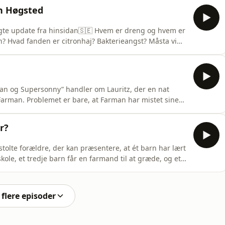
at gå på weekend på. Lyt lyt lyt kære venner
n Høgsted
te update fra hinsidan🇸🇪 Hvem er dreng og hvem er
 Hvad fanden er citronhaj? Bakterieangst? Måsta vi
ål hober sig op og du spørger nok dig selv om det
lev det da det!Lyt, kære ven❤️ Hosted on Acast. See
man og Supersonny” handler om Lauritz, der en nat
 Farman. Problemet er bare, at Farman har mistet sine
ivet.Lauritz nægter at give op på sin far og bliver selv
issioner og forsøge at finde tilbage til det, de har
r?
olte forældre, der kan præsentere, at ét barn har lært
skole, et tredje barn får en farmand til at græde, og et
akker Emilie og Jasper om hundemortilværelse OG om
eligt.Ugens afsnit af Farmænd er sponsoreret af
flere episoder