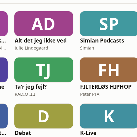
AD
SP
Hverdagens Diskussioner
Alt det jeg ikke ved
Simian Podcasts
Stefan Wibling & Niclas Vingaard
Julie Lindegaard
Simian
TJ
FH
ne
Ta'r jeg fejl?
FILTERLØS HIPHOP
RADIO IIII
Peter PTA
D
K
Sound of Green - Stories from Denmark's green transition
Debat
K-Live