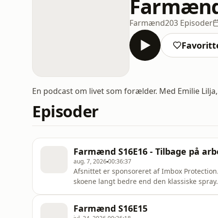
Farmæn
Farmænd
203 Episoder
Favoritt
En podcast om livet som forælder. Med Emilie Lilja
Episoder
Farmænd S16E16 - Tilbage på ar
aug. 7, 2026
00:36:37
Afsnittet er sponsoreret af Imbox Protectio
skoene langt bedre end den klassiske spra
smudsafvisende, samtidig med, at den hjælp
længere tid. Så glem din gamle imprægnerin
Farmænd S16E15
give dine egne og børnenes nye sko d