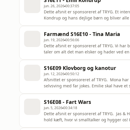
S16E11 - Emil Kondrup
data
jun. 26, 2026
00:37:05
Dette afsnit er sponsoreret af TRYG. Et inte
Kondrup og hans dejlige børn og bliver alle
man kan holde - medmindre det er drop in? 
ens indhold på sociale medier og så har Ja
Farmænd S16E10 - Tina Maria
Hosted by Sim
jun. 19, 2026
00:56:06
Dette afsnit er sponsoreret af TRYG. Vi har b
taler om alt det man elsker og hader ved 
fans derhjemme og ens reaktion den dag, a
en offentlig person? Lyt med, kære venner!
S16E09 Klovborg og kanotur
pcm.adswizz.com for infor
jun. 12, 2026
00:50:12
Afsnittet er sponsoreret af TRYG. Mona har f
selvsving med far jokes. Emilie skal have et
kanotur, som vi selvfølgelig skal have en o
company. See pcm.adswizz.com for informati
S16E08 - Fart Wars
advertising.
jun. 5, 2026
00:34:18
Dette afsnit er sponsoreret af TRYG. Jas & Hans aka. Jasper Ritz og Emilie Lilja i studiet i dag og
hold kæft, hvor vi smalltalker og hygger os!
dag", tatoveringer af børn, hvem er THE G