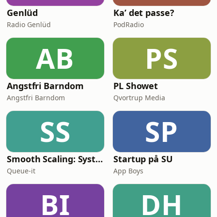
Genlüd
Ka’ det passe?
Radio Genlüd
PodRadio
AB
PS
Angstfri Barndom
PL Showet
Angstfri Barndom
Qvortrup Media
SS
SP
Smooth Scaling: System Design for High Traffic
Startup på SU
Queue-it
App Boys
BI
DH