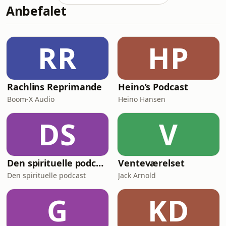
venner tilba
Anbefalet
i kirken. Den kirke, der betyder så
uendeligt meget for hende. Den er
egentlig lukket, men hendes
ekskæreste ved siden af hende har på
RR
HP
mystisk vis, fået den åbnet kun for de
t
Rachlins Reprimande
Heino’s Podcast
Boom-X Audio
Heino Hansen
DS
V
Den spirituelle podcast
Venteværelset
Den spirituelle podcast
Jack Arnold
G
KD