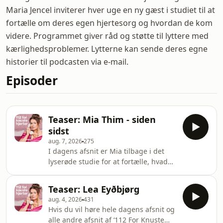
Maria Jencel inviterer hver uge en ny gæst i studiet til at
fortælle om deres egen hjertesorg og hvordan de kom
videre. Programmet giver råd og støtte til lyttere med
kærlighedsproblemer. Lytterne kan sende deres egne
historier til podcasten via e-mail.
Episoder
Teaser: Mia Thim - siden
sidst
aug. 7, 2026
275
I dagens afsnit er Mia tilbage i det
lyserøde studie for at fortælle, hvad
der er sket siden sidst. Hun fortælle
om, hvordan hendes afsnit af 112 blev
Teaser: Lea Eyðbjørg
hendes vendepunkt i hendes
aug. 4, 2026
431
hjertesorg, med 1000 beskeder bare
Hvis du vil høre hele dagens afsnit og
det første døgn, 40.000 nye følgere og
alle andre afsnit af ‘112 For Knuste