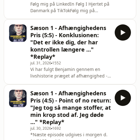
Følg mig på LinkedIn Følg I Hjertet på
et menneske kommer fra, kan man
Danmark på TikTokFølg mig på
samtidig godt få en dyb forståelse for,
Instagram
hvorfor afhængigheden får så enorm
en magt.Det gælder i den
Sæson 1 - Afhængighedens
Pris (5:5) - Konklusionen:
"Det er ikke dig, der har
kontrollen længere ..."
*Replay*
jul. 31, 2026
1552
Vi har fulgt Benjamin gennem en
livshistorie præget af afhængighed -
fra barndommens svigt og misbrug,
over de første møder med stoffer som
Sæson 1 - Afhængighedens
teenager, til kærlighed, familieliv og
Pris (4:5) - Point of no return:
de mange tilbagefald, der fulgte med.
"Jeg tog så mange stoffer, at
Vi har hørt om den pris,
min krop stod af. Jeg døde
afhængigheden har kostet ham i
..." *Replay*
relationer, helbred og tillid - og vi har
fulgt ham helt frem til de øjeblikke,
jul. 30, 2026
1692
*Næste episode udgives i morgen d.
hvor døden næsten fik overtaget.I