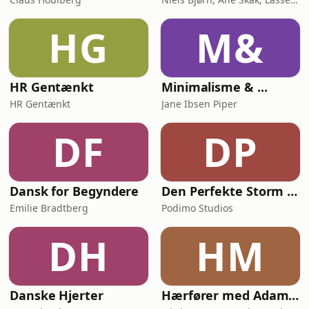
HG
M&
HR Gentænkt
Minimalisme & ...
HR Gentænkt
Jane Ibsen Piper
DF
DP
Dansk for Begyndere
Den Perfekte Storm - Den store samtale om AI
Emilie Bradtberg
Podimo Studios
DH
HM
Danske Hjerter
Hærfører med Adam Holm