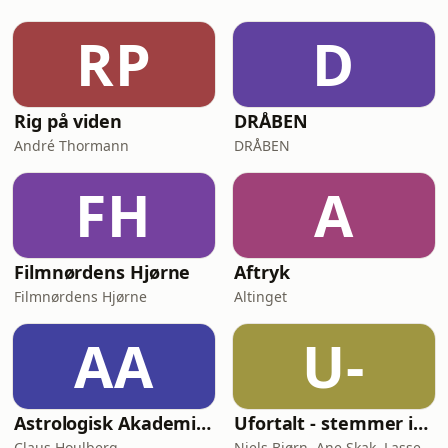
amerikanske Røde Kors til områder,
hvor befolkningen i den grad havde
RP
D
brug for en hjælpende hånd.I 22 år
oplevede han de væ
Rig på viden
DRÅBEN
André Thormann
DRÅBEN
FH
A
Filmnørdens Hjørne
Aftryk
Filmnørdens Hjørne
Altinget
AA
U-
Astrologisk Akademi's Podcast
Ufortalt - stemmer indefra
Claus Houlberg
Niels Bjørn, Ane Skak, Lasse Soll Sunde