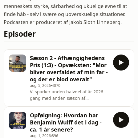
menneskets styrke, sårbarhed og ukuelige evne til at
finde håb - selv i svære og uoverskuelige situationer.
Podcasten er produceret af Jakob Sloth Linneberg.
Episoder
Sæson 2 - Afhængighedens
Pris (1:3) - Opvæksten: "Mor
bliver overfaldet af min far -
og der er blod overalt"
aug. 5, 2026
4070
Vi sparker anden halvdel af år 2026 i
gang med anden sæson af
’Afhængighedens Pris’.For
afhængighed gør noget ved et
Opfølgning: Hvordan har
menneske. Det får os til at træffe valg
Benjamin Wulff det i dag -
og gøre ting, som os, der aldrig har
ca. 1 år senere?
haft det helt tæt på livet, har svært
aug. 1, 2026
896
ved at forstå. Men når man ved, hvad