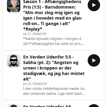
Sæson 1 - Afhængighedens
med? Kontakt Livslinien på 70 201
Pris (1:5) - Barndommen:
201.Afhængighed har ikke kun en pris
"Min mor slog mig igen og
- den bærer også en arv. Den kan
igen i hovedet med en glas-
ligge i generne, men også i de
roll-on.. Ti gange i alt"
erfaringer, man vokser op med.
Forskning viser, at børn fra hjem med
*Replay*
alkohol- eller stofmisbrug ofte
jul. 27, 2026
2195
rammes dobbelt i form
*Næste episode udgives i morgen d.
28/7*Afhængighed har altid en pris.
Spørgsmålet er bare: hvor høj?I
denne nye serie på fem episoder
En Verden Udenfor 5:5 -
følger jeg Benjamin Wulff. i Gennem
Sabha (pt. 2): "Angsten og
hans historie undersøger vi, hvad
uroen i kroppen er der
afhængighed koster, altså når den
stadigvæk, og jeg har mistet
bliver en følgesvend, man ikke kan
alt"
slippe.For afhængighed viser sig i
mange former. Den kan være kemisk.
jul. 23, 2026
3279
I den sidste dobbeltepisode møder du
Den kan være social. Den kan gemme
den smilende Sabha. Lige med Sabha
sig i alt fra stoffer
er det svært at vide, hvor man skal
starte. Indtil nu har livet været som
En Verden Udenfor 4:5 -