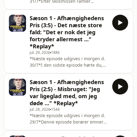
31/7*Efter skilsmissen ramler
denne sidste
Benjamins liv igen. Han mister
fodfæstet, afhængigheden tager igen
Sæson 1 - Afhængighedens
styringen og vi bevæger os nu frem
Pris (3:5) - Det næste store
mod det punkt i hans historie, hvor
fald: "Det er nok det jeg
døden for alvor greb fat om
fortryder allermest ..."
Benjamin. For selvom han har været
*Replay*
tæt på at miste livet mange gange før,
er det nu, vi nærmer os det øjeblik,
jul. 29, 2026
1886
*Næste episode udgives i morgen d.
hvor døden bliver et afgørende
30/7*I den sidste episode hørte du,
wakeup call.I denne episode
hvordan Benjamins misbrug tog fart –
fra de første oplevelser med hash og
Sæson 1 - Afhængighedens
alkohol til de hårde stoffer, der
Pris (2:5) - Misbruget: "Jeg
næsten kostede ham livet. Men der
var ligeglad med, om jeg
var faktisk en periode midt i kaosset,
døde ..." *Replay*
hvor alt så anderledes ud.Benjamin
jul. 28, 2026
1544
blev clean. Han fandt kærligheden, fik
*Næste episode udgives i morgen d.
børn – og et arbejde. Ja, han blev det,
29/7*Denne episode berører emner
han selv kalder småborgerlig. Noge
som selvmord og/eller selvskade. Har
du brug for hjælp eller nogen at tale