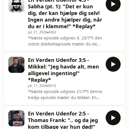
den største rutsjebane i Tivoli, hvor
Sabha (pt. 1): "Det er kun
turen går op og ned.. og op og
dig, der kan hjælpe dig selv!
ned.Sabhas historie starter ved
Ingen andre hjælper dig, når
udkanten af Irak, hvor han vokser op i
du er i klemme!" *Replay*
en primitiv FN-flytningelejr med
konstant frygt for at den iranske
jul. 21, 2026
4363
*Næste episode udgives d. 23/7*I den
regering vil tage hans far, som var
sidste dobbeltepisode møder du den
politisk mo
smilende Sabha. Lige med Sabha er
det svært at vide, hvor man skal
En Verden Udenfor 3:5 -
starte. Indtil nu har livet været som
Mikkel: "Jeg havde alt, men
den største rutsjebane i Tivoli, hvor
alligevel ingenting!"
turen går op og ned.. og op og
*Replay*
ned.Sabhas historie starter ved
jul. 17, 2026
5010
udkanten af Irak, hvor han vokser op i
*Næste episode udgives 21/7*I denne
en primitiv FN-flytningelejr med
tredje episode møder du Mikkel. En
konstant frygt for at den iranske
ung sangskriver og rapper på 29 år,
regering vil tag
som er hyppig gæst i Hjerterummets
En Verden Udenfor 2:5 -
ungecafé.I Hjerterummets Ungecafé
Thomas Frank: ".. og da jeg
mødes jævnaldrende flere gange om
kom tilbage var hun død!"
ugen, som har det tilfælles, at de på