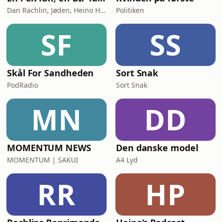
Dan Rachlin, Jøden, Heino Hansen
Politiken
SF
SS
Skål For Sandheden
Sort Snak
PodRadio
Sort Snak
MN
DD
MOMENTUM NEWS
Den danske model
MOMENTUM | SAKUI
A4 Lyd
RR
HP