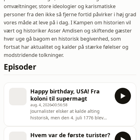
omvæltninger, store ideologier og karismatiske
personer fra den ikke så fjerne fortid påvirker i høj grad
vores måde at leve på i dag. I Kampen om historien vil
vært og historiker Asser Amdisen og skiftende gæster
hver uge gå bagom en historisk begivenhed, som
fortsat har aktualitet og kalder på stærke følelser og
modstridende tolkninger.
Episoder
Happy birthday, USA! Fra
koloni til supermagt
aug. 4, 2026
00:56:58
Journalister elsker at kalde alting
historisk, men den 4. juli 1776 blev
der i dén grad underskrevet et
historisk dokument. I år er det 250 år
Hvem var de første turister?
siden, USA blev til, hvilket bestemt