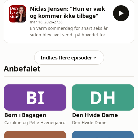
ramt af en eksistentiel krise, hvor
langsomt m
Niclas Jensen: "Hun er væk
livets store spørgsmål og følelsen af
og kommer ikke tilbage"
ensomhed overvældede hende. I
mar. 18, 2026
2738
denne episode af Den Lyse Side
En varm sommerdag for snart seks år
fortæller skuespilleren vært Mette
siden blev livet vendt på hovedet for
Cornelius om vejen gennem tvivlen til
tidligere landsholdsspiller Niclas
forståelsen af sig selv på ny.
Jensen og hans tre børn. Uden varsel
tog deres mor og Niclas’ ekskone sit
Indlæs flere episoder
eget liv — et chok, der efterlod
Anbefalet
familien i dyb sorg, med skyldfølelse
og en bunke af ubesvarede
spørgsmål.I denne samtale fortæller
Niclas Jensen åbent om den dag, hvor
BI
DH
han fandt hende død, om at skulle
give den ubær
Børn i Bagagen
Den Hvide Dame
Caroline og Pelle Hvenegaard
Den Hvide Dame