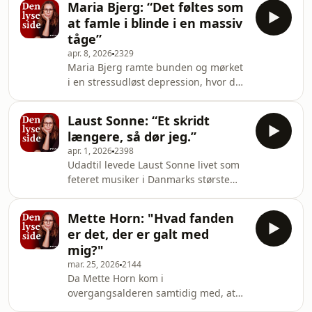
lyse side og hør
Maria Bjerg: “Det føltes som
miste sin mand gennem 30 år og
at famle i blinde i en massiv
finde vej videre i livet. Anne deler
tåge”
ærligt om sygdomsforløbet, den
apr. 8, 2026
2329
utraditionelle afsked, sorgen og tiden
Maria Bjerg ramte bunden og mørket
efter – og om hvordan hun har lært at
i en stressudløst depression, hvor det
leve med tabet.Samtalen med vært
føltes som at miste sig selv i en
Mette Cornelius kredser om at turde
hverdag præget af præstationspres,
tale om
Laust Sonne: “Et skridt
perfektionisme og konstant jagt på at
længere, så dør jeg.”
være “god nok”.Da det hele
apr. 1, 2026
2398
kulminerer, står hun tilbage i en
Udadtil levede Laust Sonne livet som
tilstand af tomhed, hvor selv de mest
feteret musiker i Danmarks største
basale ting føles uoverkommelige.
rockband, DAD, men bag facaden var
Vejen tilbage mod lyset kom - uventet
hans liv præget af stoffer, alkohol,
– gennem noget så simpelt som
Mette Horn: "Hvad fanden
svigt og konflikter gennem 20
strik.Ét skridt ad
er det, der er galt med
år. Indtil han en morgen vågner op til
mig?"
en stofpsykose, der truer med at tage
mar. 25, 2026
2144
både forstanden og livet fra ham. I
Da Mette Horn kom i
denne samtale fortæller Laust Sonne
overgangsalderen samtidig med, at
åbent om misbruget, psykosen og
hendes børn fløj fra reden, blev hun
den behandling, der reddede ham og