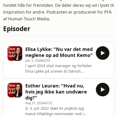
fundet håb for fremtiden. De deler deres vej ud i lyset til
inspiration for andre. Podcasten er produceret for PFA
af Human Touch Media.
Episoder
Elisa Lykke: "Nu var det med
neglene op ad Mount Kemo"
jun. 3, 2026
2235
I april 2024 stod manager og forfatter
Elisa Lykke på scenen til Danish
Beauty Awards. Midt i sin tale spurgte
hun ud i salen, hvor mange, der var
Esther Leuran: "Hvad nu,
berørt af kræft. En skov af hænder
hvis jeg ikke kan undvære
kom i vejret, hvorefter Elisa tog sin
dig?"
paryk af og afslørede, at hun var
maj 27, 2026
2722
kræftramt og i kemobehandling. Hør
D. 3. juli 2022 skød en psykisk syg
hendes historie i denne episode af
mand tilfældige mennesker ned i
Den lyse side, hvor hun fortæller