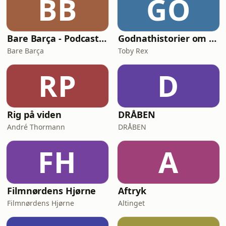
BB
GO
Bare Barça - Podcasten om FC Barcelona
Godnathistorier om NinjaSaurerne Storm og Aske
Bare Barça
Toby Rex
RP
D
Rig på viden
DRÅBEN
André Thormann
DRÅBEN
FH
A
Filmnørdens Hjørne
Aftryk
Filmnørdens Hjørne
Altinget