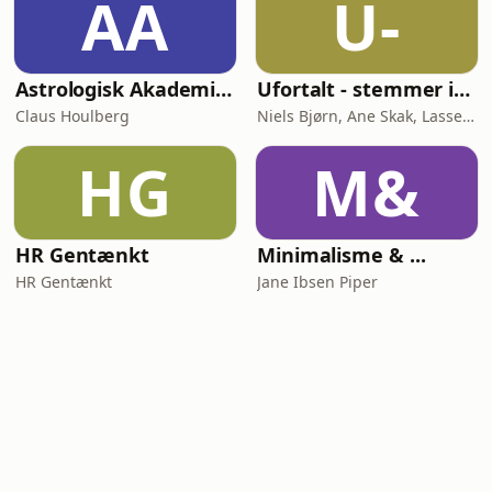
AA
U-
Astrologisk Akademi's Podcast
Ufortalt - stemmer indefra
Claus Houlberg
Niels Bjørn, Ane Skak, Lasse Soll Sunde
HG
M&
HR Gentænkt
Minimalisme & ...
HR Gentænkt
Jane Ibsen Piper