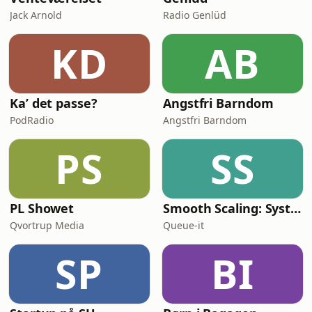
Jack Arnold
Radio Genlüd
KD
AB
Ka’ det passe?
Angstfri Barndom
PodRadio
Angstfri Barndom
PS
SS
PL Showet
Smooth Scaling: System Design for High Traffic
Qvortrup Media
Queue-it
SP
BI