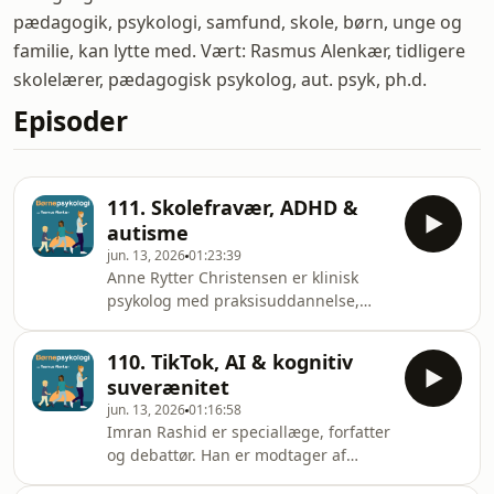
pædagogik, psykologi, samfund, skole, børn, unge og
familie, kan lytte med. Vært: Rasmus Alenkær, tidligere
skolelærer, pædagogisk psykolog, aut. psyk, ph.d.
Episoder
111. Skolefravær, ADHD &
autisme
jun. 13, 2026
01:23:39
Anne Rytter Christensen er klinisk
psykolog med praksisuddannelse,
VISO-specialist og kommende
specialist i børne/unge-
110. TikTok, AI & kognitiv
neuropsykologi. Hun er ekspert i
suverænitet
ufrivilligt skolefravær - særligt i
jun. 13, 2026
01:16:58
relation til børn og unge med ADHD
Imran Rashid er speciallæge, forfatter
og/eller autismespektrumforstyrrelse.
og debattør. Han er modtager af
Rosenkjærprisen i 2024 og forfatter til