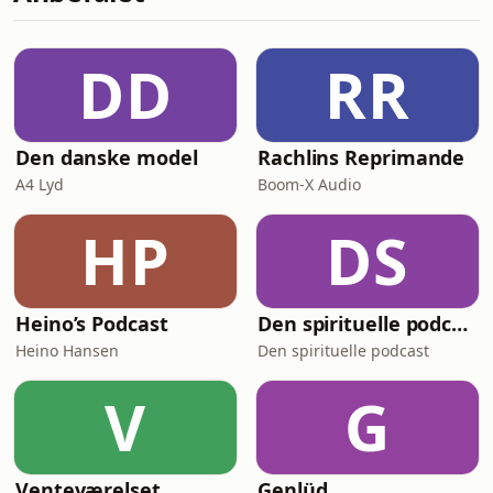
DD
RR
Den danske model
Rachlins Reprimande
A4 Lyd
Boom-X Audio
HP
DS
Heino’s Podcast
Den spirituelle podcast
Heino Hansen
Den spirituelle podcast
V
G
Venteværelset
Genlüd