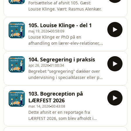
Fortsættelse af afsnit 105. Gæst:
Louise Klinge. Vært: Rasmus Alenkær.
105. Louise Klinge - del 1
maj 19, 2026
00:58:09
Louise Klinge er PhD på en
afhandling om lærer-elev-relationer,
hun er cand.mag. i dansk og filosofi,
og hun har tidligere arbejdet som
104. Segregering i praksis
lærer på både en erhvervsuddannelse
apr. 26, 2026
01:00:34
og i folke-, fri- og privatskoler. Hun
Begrebet “segregering” dækker over
vandt i 2017 konkurrencen PhD. Cup
undervisning i specialklasser eller på
for formidlingen af sit
specialskoler adskilt fra den almene
forskningsprojekt om lærer-elev-
folkeskoleklasse. I dette afsnit
relationer med fokus på læreres
103. Bogreception på
besøger vi VoLiS, som er et
relationskompetencer. Hun er medlem
LÆRFEST 2026
vidtgående specialtilbud under
af Børnerådet, har skrevet en
mar. 14, 2026
00:43:08
Aalborg Kommune. Gæster: Andreas
Dette afsnit er en reportage fra
Stidsholt Bernickel, Jan Hoxer Bang
LÆRFEST 2026, som blev afholdt i
Kjeldsen, og Line Schjøtt. Vært:
Bella Centeret (København). Denne
Rasmus Alenkær
messe er stedet at være, hvis man vil