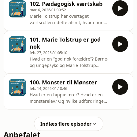
102. Pædagogisk værtskab
følge med i de aktuelle - og ikke
mar. 6, 2026
01:09:52
mindst de kommende - trends på det
Marie Tolstrup har overtaget
pædagogiske område. Rasmus
værtsrollen i dette afsnit, hvor i hun
Alenkær præsenterede ved den
interviewer Rasmus Alenkær om
lejlighed sin nye bog “Vi har to
bogen “Vi har to opgaver -
opgaver” på Dafolos stand, hvor vi i
101. Marie Tolstrup er god
refleksioner over formål og værtskab”
øvrigt også mødte forlagsdirektør
nok
(Dafolo 2026).
Peter Andersen og flere andre.
feb. 27, 2026
01:05:10
Hvad er en “god nok forældre”? Børne-
og ungepsykolog Marie Tolstrup
besøger studiet og taler om bogen
“God nok - Genopliv opdragelsen og
100. Monster til Mønster
sænk skuldrene i forældreskabet”,
feb. 14, 2026
01:18:46
som hun sammen med Maria Ørskov
Hvad er en hippielærer? Hvad er en
Akselvoll udgav i 2025. Vært: Rasmus
monsterelev? Og hvilke udfordringer
Alenkær
knytter sig til den såkaldt “progressive
pædagogik”? Alt dette og meget mere
taler vi om i denne jubilæumsudgave
Indlæs flere episoder
af Børnepsykologi. Gæst: Mathias
Anbefalet
Granum. Vært: Rasmus Alenkær