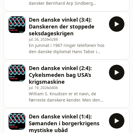
dansker Bernhard Arp Sindberg
om en astrofysiker i et krigshærget
befinder ved en lang række tilfælde
Paris, der under en solformørkelse
på en cementfabrik udenfor Kinas
gør en revolutione
Den danske vinkel (3:4):
daværende hovedstand Nanjing i
Danskeren der stoppede
1937. En brutal massakre begået af
seksdageskrigen
japanske soldater er i gang i byen, og
jul. 26, 2026
3288
mænd, kvinder og børn flygter væk.
En juninat i 1967 ringer telefonen hos
Sindberg skal egentlig bare forsvare
den danske diplomat Hans Tabor i
den danske fabrik mod japanerne,
New York. Seksdageskrigen mellem
men nu tager han et modigt valg, der
Israel og de arabiske lande brudt ud,
kommer til at redde tusind
Den danske vinkel (2:4):
og verden holder vejret. Danmark har
Cykelsmeden bag USA’s
tilfældigvis formandsskabet i FNs
krigsmaskine
sikkerhedsråd med Hans Tabor som
jul. 19, 2026
3406
formand, så det er Hans der nu skal
William S. Knudsen er et navn, de
finde en løsning i et spil mellem
færreste danskere kender. Men den
stormagterne USA og Sovjetunionen
københavnske cykelsmed kommer til
og landene i Mellemøsten.
at spille en afgørende rolle, da USA
Boganbefaling: Diplom
Den danske vinkel (1:4):
opruster under Anden Verdenskrig.
Sømanden i borgerkrigens
August fortæller den utrolige historie
mystiske ubåd
om manden uden uddannelse, der