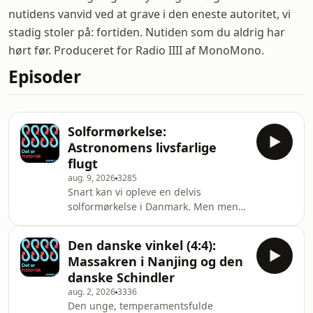
nutidens vanvid ved at grave i den eneste autoritet, vi
stadig stoler på: fortiden. Nutiden som du aldrig har
hørt før. Produceret for Radio IIII af MonoMono.
Episoder
Solformørkelse:
Astronomens livsfarlige
flugt
aug. 9, 2026
3285
Snart kan vi opleve en delvis
solformørkelse i Danmark. Men mens
de fleste af os bare skal kigge op på
onsdag og lade os fascinere, var
Den danske vinkel (4:4):
solformørkelser i 1800-tallet så
Massakren i Nanjing og den
afgørende for videnskaben, at nogle
danske Schindler
af tidens vigtigste astronomer
aug. 2, 2026
3336
decideret satte livet på spil for at
Den unge, temperamentsfulde
opleve dem. Peter fortæller historien