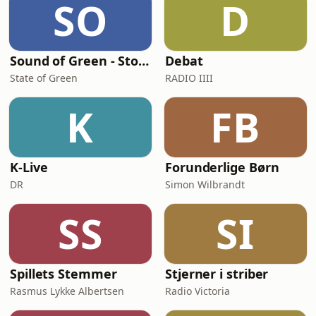
SO
D
under Første Verdenskrig. Her vokser
utilfredsheden i f
Sound of Green - Stories from Denmark's green transition
Debat
State of Green
RADIO IIII
K
FB
K-Live
Forunderlige Børn
DR
Simon Wilbrandt
SS
SI
Spillets Stemmer
Stjerner i striber
Rasmus Lykke Albertsen
Radio Victoria