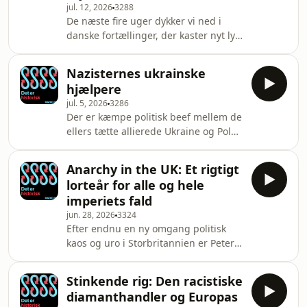
jul. 12, 2026
3288
rejser til USA for at prøve lykken - og
De næste fire uger dykker vi ned i
ender med at stå i spidsen for
danske fortællinger, der kaster nyt lys
præsident Franklin D. Roosevelts
over store begivenheder fra
enorme krigsproduktion. Men
verdenshistorien. I første afsnit følger
hvordan i alverden lykkes
Nazisternes ukrainske
Peter sporene efter en dansker, der i
hjælpere
1864 bliver en del af et banebrydende
jul. 5, 2026
3286
ubådsangreb under den amerikanske
Der er kæmpe politisk beef mellem de
borgerkrig. Det er historien om et
ellers tætte allierede Ukraine og Polen
våbeneksperiment, der tager verden
for tiden. Striden handler om
på sengen, og hele to mysterier, der
hændelser under 2. verdenskrig, hvor
har ligget gemt dybt nede på havets
Anarchy in the UK: Et rigtigt
den højrenationale ukrainske milits
bun
lorteår for alle og hele
UPA raserede, og det har August set
imperiets fald
nærmere på. Var UPA folkemordere
jun. 28, 2026
3324
eller frihedskæmpere? Svaret på dét
Efter endnu en ny omgang politisk
afhænger i høj af, om du er polak
kaos og uro i Storbritannien er Peter
eller ukrainer. For UPA var i ledtog
dykket ned i et vaskeægte lorteår for
med nazisterne og hjalp dem med at
briterne. I 1811 er Storbritannien
udrydde p
Stinkende rig: Den racistiske
presset af krig mod Napoleon,
diamanthandler og Europas
økonomisk krise og fejlslagen høst.