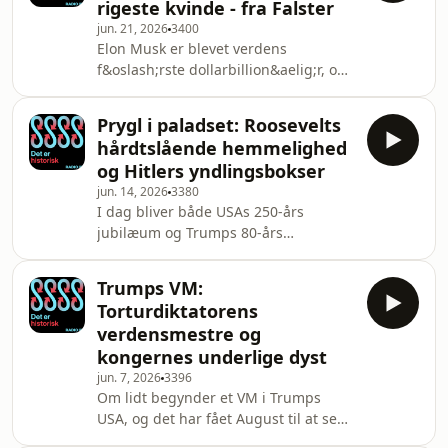
rigeste kvinde - fra Falster
Midt i elendigheden opstår en
jun. 21, 2026
3400
voldelig bevægelse, der går til angreb
Elon Musk er blevet verdens
på tidens nye maskiner. August
f&oslash;rste dollarbillion&aelig;r, og
fortæller historien om en ekstremt
det f&aring;r August til at dykke ned i
populær britisk premierminister, der
historien om den britiske kolonist
med én skæbnesvan
Prygl i paladset: Roosevelts
Cecil Rhodes. Midt i Sydafrikas
hårdtslående hemmelighed
diamantfeber opbygger han en
og Hitlers yndlingsbokser
ufattelig formue, og snart f&aring;r
jun. 14, 2026
3380
han magt til at forme et helt samfund
I dag bliver både USAs 250-års
efter sine egne id&eacute;er om
jubilæum og Trumps 80-års
raceadskillelse. Peter fort&aelig;ller
fødselsdag markeret med UFC-kampe
den oversete historie om en dansk
foran Det Hvide Hus. Det har fået
dronning, der i
Trumps VM:
Peter til at dykke ned i historien om
Torturdiktatorens
en anden amerikansk præsident,
verdensmestre og
Theodore Roosevelt, der også har
kongernes underlige dyst
brugt Det Hvide Hus som scene for
jun. 7, 2026
3396
vilde slåskampe. Men i modsætning
Om lidt begynder et VM i Trumps
til Trump tager Roosevelt i al
USA, og det har fået August til at se
hemmelighed boksehandskerne på,
på et andet VM, hvor et stort
og en dag går det fuldstændig galt.