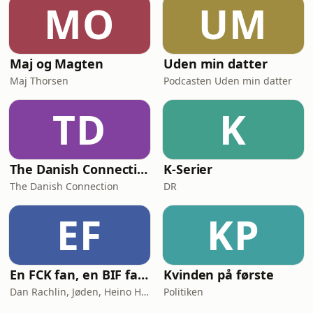
MO
UM
Maj og Magten
Uden min datter
Maj Thorsen
Podcasten Uden min datter
TD
K
The Danish Connection
K-Serier
The Danish Connection
DR
EF
KP
En FCK fan, en BIF fan og en AGF fan går ind på en bar
Kvinden på første
Dan Rachlin, Jøden, Heino Hansen
Politiken