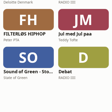
Deloitte Denmark
RADIO IIII
FH
JM
FILTERLØS HIPHOP
Jul med Jul paa
Peter PTA
Teddy Tofte
SO
D
Sound of Green - Stories from Denmark's green transition
Debat
State of Green
RADIO IIII