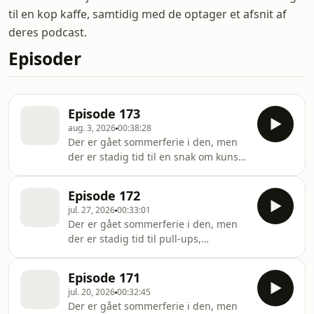
til en kop kaffe, samtidig med de optager et afsnit af
deres podcast.
Episoder
Episode 173
aug. 3, 2026
00:38:28
Der er gået sommerferie i den, men
der er stadig tid til en snak om kunst
og et opkald til Peter Gade. Hosted by
Simplecast, an AdsWizz company. See
Episode 172
https://pcm.adswizz.com for
jul. 27, 2026
00:33:01
information about our collection and
Der er gået sommerferie i den, men
use of personal data for advertising.
der er stadig tid til pull-ups,
grillpartys og et opkald til Bente
Betjent. Hosted by Simplecast, an
Episode 171
AdsWizz company. See
jul. 20, 2026
00:32:45
https://pcm.adswizz.com for
Der er gået sommerferie i den, men
information about our collection and