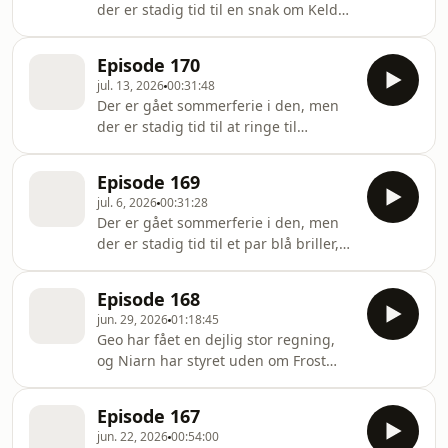
der er stadig tid til en snak om Keld
use of personal data for advertising.
og Hildas sexliv, og et opkald til Geo´s
største pull-up konkurrent. Hosted by
Episode 170
Simplecast, an AdsWizz company. See
jul. 13, 2026
00:31:48
https://pcm.adswizz.com for
Der er gået sommerferie i den, men
information about our collection and
der er stadig tid til at ringe til
use of personal data for advertising.
Majanka og Chili Claus. Hosted by
Simplecast, an AdsWizz company. See
Episode 169
https://pcm.adswizz.com for
jul. 6, 2026
00:31:28
information about our collection and
Der er gået sommerferie i den, men
use of personal data for advertising.
der er stadig tid til et par blå briller,
og et opkald til Simon fra Duné.
Hosted by Simplecast, an AdsWizz
Episode 168
company. See
jun. 29, 2026
01:18:45
https://pcm.adswizz.com for
Geo har fået en dejlig stor regning,
information about our collection and
og Niarn har styret uden om Frost
use of personal data for advertising.
filmen. Geo har fået Michael Tauson´s
autograf, og Niarn har set ind i Geo´s
Episode 167
fremtid. Geo er utilfreds med
jun. 22, 2026
00:54:00
podcastens Instagram konto, og