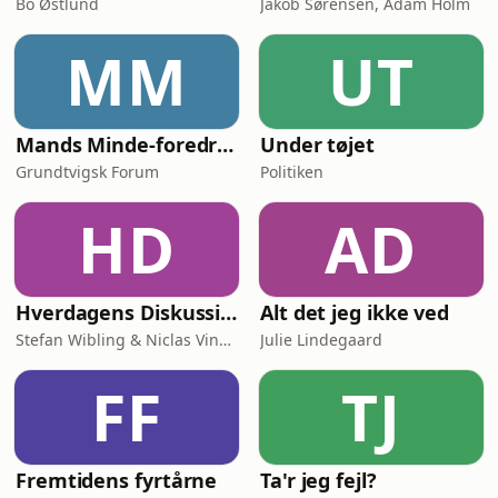
Bo Østlund
Jakob Sørensen, Adam Holm
MM
UT
Mands Minde-foredrag
Under tøjet
Grundtvigsk Forum
Politiken
HD
AD
Hverdagens Diskussioner
Alt det jeg ikke ved
Stefan Wibling & Niclas Vingaard
Julie Lindegaard
FF
TJ
Fremtidens fyrtårne
Ta'r jeg fejl?