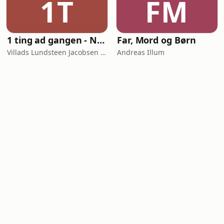
1T
FM
1 ting ad gangen - Naturvidenskab skåret ud i pap
Far, Mord og Børn
Villads Lundsteen Jacobsen & Tobias Wang Bjerg
Andreas Illum