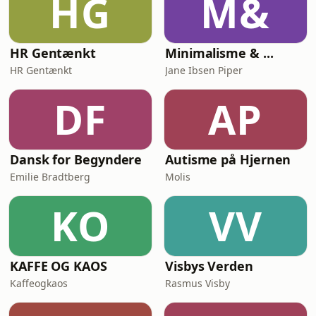
HG
M&
HR Gentænkt
Minimalisme & ...
HR Gentænkt
Jane Ibsen Piper
DF
AP
Dansk for Begyndere
Autisme på Hjernen
Emilie Bradtberg
Molis
KO
VV
KAFFE OG KAOS
Visbys Verden
Kaffeogkaos
Rasmus Visby