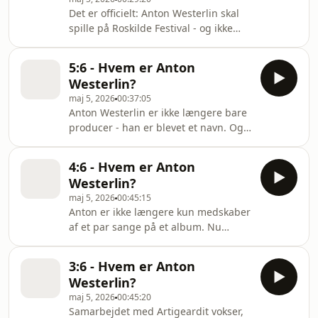
Jencel. Klip og manus: Ole Fugl
Det er officielt: Anton Westerlin skal
Hørkilde. Lyddesign: Jakob Franck
spille på Roskilde Festival - og ikke
Jensen. Redaktør: Morten Narvedsen.
hvor som helst, men på festivalens
næststørste scene, Arena. Midt i
5:6 - Hvem er Anton
arbejdet med debutalbummet
Westerlin?
'Godaften' vokser presset. For første
maj 5, 2026
00:37:05
gang i årevis er det ham selv, der står
Anton Westerlin er ikke længere bare
i centrum. Så det er en nervøs Anton,
producer - han er blevet et navn. Og
der nogle måneder senere står
nu opstår en idé: Han vil lave et
backstage på Arena og samler
produceralbum, hvor han styrer lyden
tankerne, inden han skal ind foran
4:6 - Hvem er Anton
og samler landets største stemmer -
25.000 skrigende p
Westerlin?
fra Lamin og Artigeardit til nye
maj 5, 2026
00:45:15
talenter som Annika. Det han bare
Anton er ikke længere kun medskaber
ikke har tænkt over er, at hvis det
af et par sange på et album. Nu
bliver en succes - skal han måske igen
definerer han hele lyden af
op på en scene? Forrest - foran
Artigeardits mesterværk "Længe leve"
tusindvis af mennesker? Et scenarie
3:6 - Hvem er Anton
og står pludselig i toppen af dansk
der snart
Westerlin?
musik - men stadig uden selv at stå
maj 5, 2026
00:45:20
på scenen. Til gengæld opfinder han
Samarbejdet med Artigeardit vokser,
sit eget format på YouTube, hvor