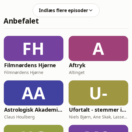
med at Zar Paulo vokser, vokser
forkert følelse - og må spørge sig selv,
presset også - og spørgsmålet er, om
om han overhovedet hører til på
Indlæs flere episoder
bandet og venskabet kan holde til
scenen? Vært: P
Anbefalet
hypen og det høje tempo? Gæster:
Martin Kleberg, Johan Horsmans,
Tobias Schou, Emil Vammen og Anton
Breinbjerg. Vært: Marie Hobitz.
FH
A
Tilrettelægger: Ole Fugl Hørkilde.
Lyddesign: Jonas Johs Anders
Filmnørdens Hjørne
Aftryk
Filmnørdens Hjørne
Altinget
AA
U-
Astrologisk Akademi's Podcast
Ufortalt - stemmer indefra
Claus Houlberg
Niels Bjørn, Ane Skak, Lasse Soll Sunde