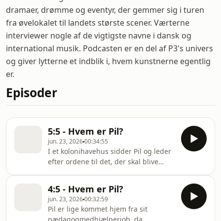
dramaer, drømme og eventyr, der gemmer sig i turen
fra øvelokalet til landets største scener. Værterne
interviewer nogle af de vigtigste navne i dansk og
international musik. Podcasten er en del af P3's univers
og giver lytterne et indblik i, hvem kunstnerne egentlig
er.
Episoder
5:5 - Hvem er Pil?
jun. 23, 2026
00:34:55
I et kolonihavehus sidder Pil og leder
efter ordene til det, der skal blive
hendes mest ikoniske sang - og
ordene ender med at blive en opsang
4:5 - Hvem er Pil?
til hende selv: Hvad er du bange for?
jun. 23, 2026
00:32:59
Og da drømmen så endelig begynder
Pil er lige kommet hjem fra sit
at blive til virkelighed, melder et nyt
pædagogmedhjælperjob, da