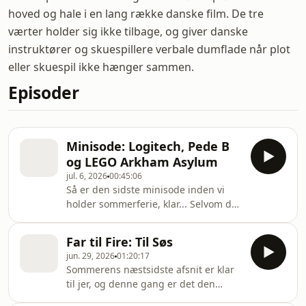
hoved og hale i en lang række danske film. De tre
værter holder sig ikke tilbage, og giver danske
instruktører og skuespillere verbale dumflade når plot
eller skuespil ikke hænger sammen.
Episoder
Minisode: Logitech, Pede B
og LEGO Arkham Asylum
jul. 6, 2026
00:45:06
Så er den sidste minisode inden vi
holder sommerferie, klar... Selvom det
lidt er agurketid indenfor spil og film,
så har vi stadig en god håndfuld
Far til Fire: Til Søs
anbefalinger, som kommer til at
jun. 29, 2026
01:20:17
smage godt henover sommeren. Nyd
Sommerens næstsidste afsnit er klar
vejret, luk jeres abonnement hos
til jer, og denne gang er det den
Podimo og så lyttes vi på den anden
mindre racistiske Far til Fire film, med
side af Juli. Husk at du kan støtte