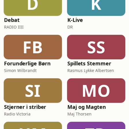
D
K
Debat
K-Live
RADIO IIII
DR
FB
SS
Forunderlige Børn
Spillets Stemmer
Simon Wilbrandt
Rasmus Lykke Albertsen
SI
MO
Stjerner i striber
Maj og Magten
Radio Victoria
Maj Thorsen