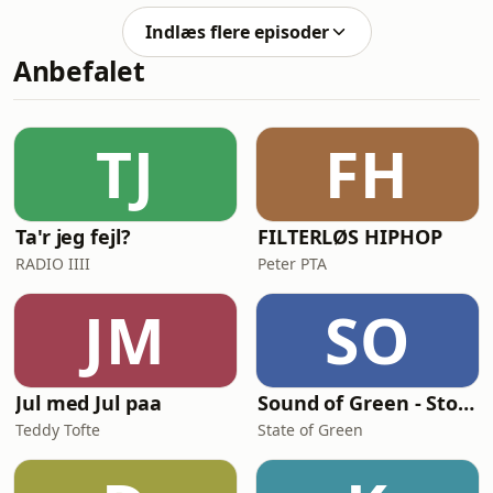
altså på vores helt egen facon. D. 18.
Roland Møller er aldrig rigtig til at
maj fejrer vi dagen, og du skal da
Indlæs flere episoder
finde ud af, men vi har gjort vores
være med. Bille
Anbefalet
bedste og ud af det er der kommet 1
time og 49 minutters awesome
podcast. Vi annoncerer også hvem
gæsterne bliver d. 18. maj på Bremen,
TJ
FH
og det er en doozy. Så buckle the fuck
up, og så tak
Ta'r jeg fejl?
FILTERLØS HIPHOP
RADIO IIII
Peter PTA
JM
SO
Jul med Jul paa
Sound of Green - Stories from Denmark's green transition
Teddy Tofte
State of Green