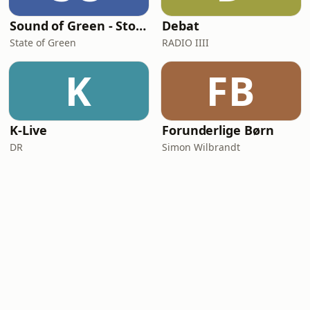
Sound of Green - Stories from Denmark's green transition
Debat
State of Green
RADIO IIII
K
FB
K-Live
Forunderlige Børn
DR
Simon Wilbrandt