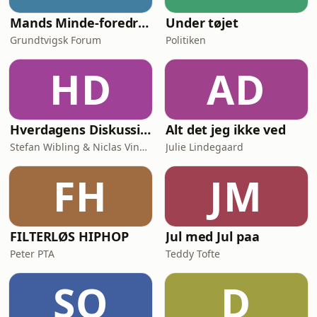
Mands Minde-foredrag
Under tøjet
Grundtvigsk Forum
Politiken
HD
AD
Hverdagens Diskussioner
Alt det jeg ikke ved
Stefan Wibling & Niclas Vingaard
Julie Lindegaard
FH
JM
FILTERLØS HIPHOP
Jul med Jul paa
Peter PTA
Teddy Tofte
SO
D