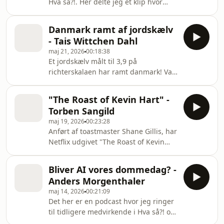
Hva så?!. Her delte jeg et klip hvor
Emil siger at ’’al forskning kan du som
udgangspunkt ikke stole på’’ i
Danmark ramt af jordskælv
forbindelse med en udtalelse fra
- Tais Wittchen Dahl
tidligere chefredaktører på området.
maj 21, 2026
00:18:38
Det har skabt en del røre på
Et jordskælv målt til 3,9 på
internettet, så for at blive klogere på
richterskalaen har ramt danmark! Var
det hele har jeg ringet til Morten
det farligt? Kan der overhovedet være
Elsøe, cand.scient. i ernæring fra
jordskælv i Danmark? Ligger vi ikke
Aarhus Universitet. Gå fornøjelse,
"The Roast of Kevin Hart" -
midt på en tektonisk plade? Er det
Christian
Torben Sangild
jordens undergang? Alt det, og
maj 19, 2026
00:23:28
meget mere, har jeg ringet til Tais
Anført af toastmaster Shane Gillis, har
Witchen Dahl, geofysiker ved
Netflix udgivet "The Roast of Kevin
Københavns Universitet, for at høre
Hart". Den tager Torben Sangild og
om! Gå fornøjelse, Christian. Vil du
jeg pulsen på i dette afsnit; var den
have endnu mere Hva så?! Så find alle
Bliver AI vores dommedag? -
for grov? For politisk? For lang? Eller
episoder eksk
Anders Morgenthaler
var den et pragteksemplar på hvad en
maj 14, 2026
00:21:09
god roast egentlig skal kunne? Og kan
Det her er en podcast hvor jeg ringer
vi nogensinde få noget af samme
til tidligere medvirkende i Hva så?! og
kaliber og intensitet i Danmark? Gå
spørger ind til noget aktuelt! I dette