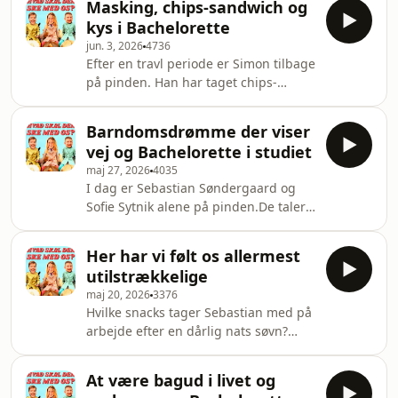
Masking, chips-sandwich og
frihed og hverdagens bekymringer,
ansvar.Fø
kys i Bachelorette
og så opstår der naturligvis også en
jun. 3, 2026
4736
samtale om køleskabe. Derudover er
Efter en travl periode er Simon tilbage
der snacks på menuen, og som altid
på pinden. Han har taget chips-
vender de den seneste udvikling i
sandwich med som snacks til studiet,
Bachelorette.Følg os på
hvilket får en noget blandet
instagram:HVAD SKAL DER SKE MED
Barndomsdrømme der viser
modtagelse. Derudover taler Simon,
OS: https://www.instag
vej og Bachelorette i studiet
Sebastian og Sofie om masking,
maj 27, 2026
4035
hvordan vi tilpasser os forskellige
I dag er Sebastian Søndergaard og
sociale situationer, og hvilken
Sofie Sytnik alene på pinden.De taler
betydning barndommen har for den
om følelsen af barndomsdrømme.
person, vi bliver som voksne. Som
Hvad var de og hvor blev de af?
altid bliver der også vendt endnu en
Her har vi følt os allermest
Derudover er der fokus på gode
begivenhedsrig uge af Bac
utilstrækkelige
snacks, og Sebastian giver endnu et
maj 20, 2026
3376
recap af ugens Bachelorette.Følg os
Hvilke snacks tager Sebastian med på
på instagram:HVAD SKAL DER SKE
arbejde efter en dårlig nats søvn?
MED OS:
Hvordan kan man totalt ødelægge en
https://www.instagram.com/hvadskalderskemedos/
vittighed? Og hvordan håndterer vi
SYTNIK:
At være bagud i livet og
egentlig følelsen af utilstrækkelighed?
https://www.instagram.com/sofiesytnik/SIMON