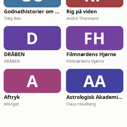
Godnathistorier om NinjaSaurerne Storm og Aske
Rig på viden
Toby Rex
André Thormann
D
FH
DRÅBEN
Filmnørdens Hjørne
DRÅBEN
Filmnørdens Hjørne
A
AA
Aftryk
Astrologisk Akademi's Podcast
Altinget
Claus Houlberg