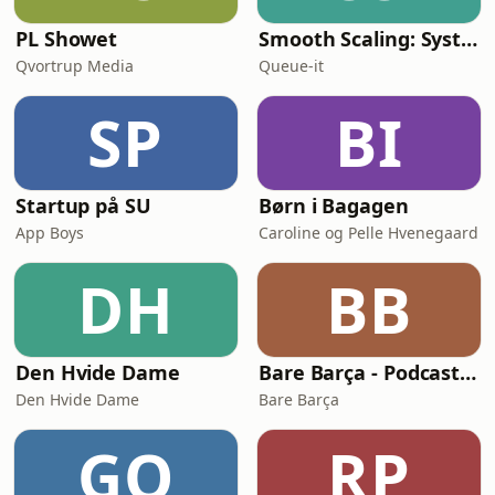
PL Showet
Smooth Scaling: System Design for High Traffic
Qvortrup Media
Queue-it
SP
BI
Startup på SU
Børn i Bagagen
App Boys
Caroline og Pelle Hvenegaard
DH
BB
Den Hvide Dame
Bare Barça - Podcasten om FC Barcelona
Den Hvide Dame
Bare Barça
GO
RP