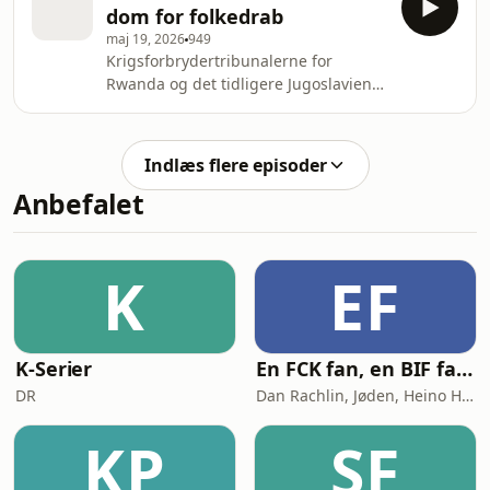
dom for folkedrab
organisationen, hvor der i dag ikke er
maj 19, 2026
949
en eneste dommer tilbage. Serien er
Krigsforbrydertribunalerne for
støttet af Carlsbergfondet.
Rwanda og det tidligere Jugoslavien
gav folkeretten tænder ved at
omsætte internationale konventioner
til reelle domme mod konkrete
Indlæs flere episoder
personer. Og var dyre, langsomme og
Anbefalet
politisk sårbare
K
EF
K-Serier
En FCK fan, en BIF fan og en AGF fan går ind på en bar
DR
Dan Rachlin, Jøden, Heino Hansen
KP
SF