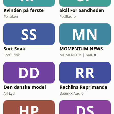
Kvinden på første
Skål For Sandheden
Politiken
PodRadio
SS
MN
Sort Snak
MOMENTUM NEWS
Sort Snak
MOMENTUM | SAKUI
DD
RR
Den danske model
Rachlins Reprimande
A4 Lyd
Boom-X Audio
HP
DS