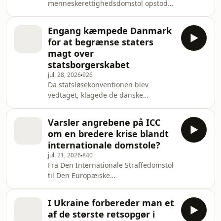
menneskerettighedsdomstol opstod
som et projekt for den frie verden. I
dag har den global rækkevidde og
Engang kæmpede Danmark
ifølge kritikere alt for meget at skulle
for at begrænse staters
have sagt
magt over
statsborgerskabet
jul. 28, 2026
926
Da statsløsekonventionen blev
vedtaget, klagede de danske
politikere over, at den undtagelsesvist
tillod stater at fratage personer deres
Varsler angrebene på ICC
statsborgerskab. Nu fører Danmark
om en bredere krise blandt
an i kritikken af, at staterne har for
internationale domstole?
begrænset handlerum
jul. 21, 2026
840
Fra Den Internationale Straffedomstol
til Den Europæiske
Menneskerettighedsdomstol har
opbakningen til flere internationale
I Ukraine forbereder man et
domstole været under pres de
af de største retsopgør i
seneste år. Samtidig har domstolene