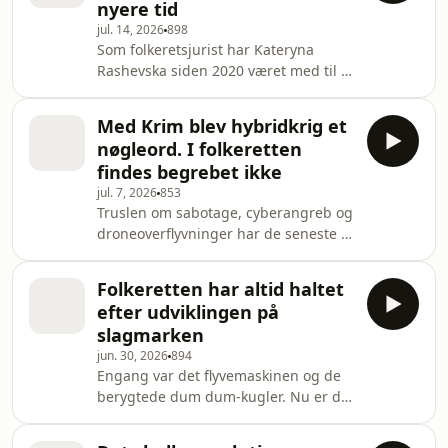
nyere tid
aldrig truffet flere afgørelser, end de
jul. 14, 2026
898
gør lige nu
Som folkeretsjurist har Kateryna
Rashevska siden 2020 været med til at
dokumentere nogle af Ruslands
værste krigsforbrydelser. Efter seks år
Med Krim blev hybridkrig et
tror hun stadig på, at folkeretten
nøgleord. I folkeretten
virker
findes begrebet ikke
jul. 7, 2026
853
Truslen om sabotage, cyberangreb og
droneoverflyvninger har de seneste år
præget den europæiske
sikkerhedsdebat. Men i folkeretlig
Folkeretten har altid haltet
forstand er hybridkrig fortsat et »tomt
efter udviklingen på
begreb«. Serien er støttet af
slagmarken
Carlsbergfondet.
jun. 30, 2026
894
Engang var det flyvemaskinen og de
berygtede dum dum-kugler. Nu er det
udviklingen af AI-drevne autonome
våben, der skaber bekymring og