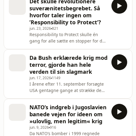
Det skulle revolutionere
debat om, hvor de juridiske grænser
suverænitetsbegrebet. Så
bør gå i krig.
hvorfor taler ingen om
’Responsibility to Protect’?
jun. 23, 2026
821
Responsibility to Protect skulle én
gang for alle sætte en stopper for de
værste forbrydelser mod civile og blev
udråbt som en historisk begivenhed
Da Bush erklærede krig mod
på niveau med opfindelsen af det
terror, gjorde han hele
moderne statssystem. I dag er
verden til sin slagmark
konceptet på sikker kurs mod total
jun. 17, 2026
1149
irrelevans. Serien er støttet af
I årene efter 11. september forsøgte
Carlsbergfondet.
USA gentagne gange at strække de
juridiske rammer for krig. Er det
konsekvenserne af den udvikling, vi
NATO’s indgreb i Jugoslavien
ser i dag?
banede vejen for ideen om
»ulovlig, men legitim« krig
jun. 9, 2026
916
Da NATO’s bomber i 1999 regnede