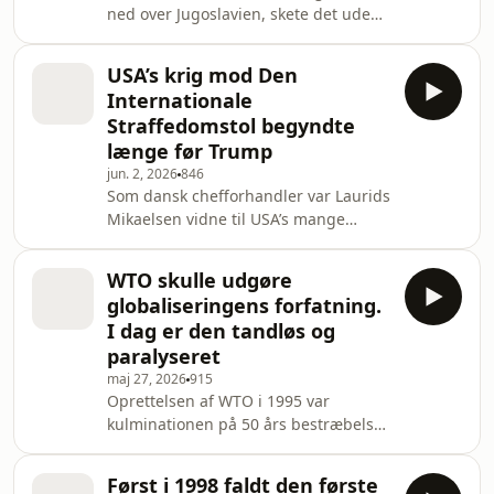
ned over Jugoslavien, skete det uden
et mandat fra FN’s Sikkerhedsråd.
Siden har den 78 dage lange krig
USA’s krig mod Den
trukket spor ind i andre konflikter.
Internationale
Serien er støttet af Carlsbergfondet.
Straffedomstol begyndte
længe før Trump
jun. 2, 2026
846
Som dansk chefforhandler var Laurids
Mikaelsen vidne til USA’s mange
forsøg på at undergrave ICC i
1990’erne. Nu kan han se til, mens
WTO skulle udgøre
historien gentager sig.
globaliseringens forfatning.
I dag er den tandløs og
paralyseret
maj 27, 2026
915
Oprettelsen af WTO i 1995 var
kulminationen på 50 års bestræbelser
på at etablere et globalt
frihandelssystem. Men siden 2016 har
Først i 1998 faldt den første
USA lukket for ilttilførslen til