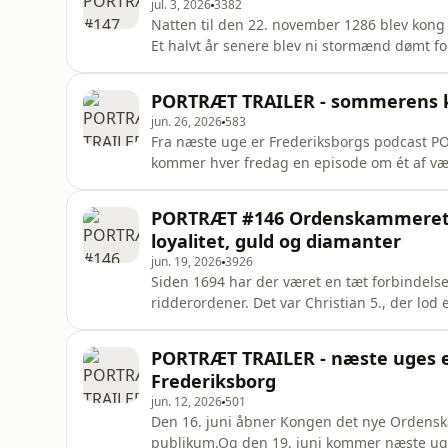
jul. 3, 2026
3382
Natten til den 22. november 1286 blev kong 
Et halvt år senere blev ni stormænd dømt for
det var dem, der gjorde det?IKONISK er titl
samling. Syv værker og genstande, der fortæ
PORTRÆT TRAILER - sommerens 
sommer sende
jun. 26, 2026
583
Fra næste uge er Frederiksborgs podcast
kommer hver fredag en episode om ét af væ
indgår i vores særlige spor IKONISK.Frede
syv udvalgte malerier og genstande kommer v
PORTRÆT #146 Ordenskammeret p
mennesker fra historien. Histo
loyalitet, guld og diamanter
jun. 19, 2026
3926
Siden 1694 har der været en tæt forbindels
ridderordener. Det var Christian 5., der lod 
havde oprettet Dannebrogordenen i 1671 og 
statutter, altså vedtægter, i 1693. Og i 1694 
PORTRÆT TRAILER - næste uges 
adelen tættere til d
Frederiksborg
jun. 12, 2026
501
Den 16. juni åbner Kongen det nye Ordensk
publikum.Og den 19. juni kommer næste uge