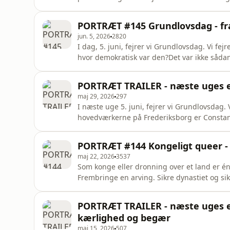
Ordenskammeret.Danmark har to kongelige
- og Frederiksborg Slotskirke rummer ridder
PORTRÆT #145 Grundlovsdag - fra
arbejdet på at indrette en helt ny del af vo
jun. 5, 2026
2820
I dag, 5. juni, fejrer vi Grundlovsdag. Vi fej
hvor demokratisk var den?Det var ikke sådan,
heller ikke sådan, at kongen mistede al sin m
enevælde.Frederiksborgs forskningschef Lon
PORTRÆT TRAILER - næste uges e
PORTRÆ
maj 29, 2026
297
I næste uge 5. juni, fejrer vi Grundlovsdag. V
hovedværkerne på Frederiksborg er Consta
grundlovgivende rigsforsamlings første mød
PORTRÆT ser vi på det maleri med lidt nye ø
PORTRÆT #144 Kongeligt queer - 
næste uges gæst, og hun har fået et andet b
maj 22, 2026
3537
Som konge eller dronning over et land er én 
Frembringe en arving. Sikre dynastiet og sik
arbejdede sig gennem 6 hustruer for at få en 
ikke, hvis regenten ikke har lyst til at gifte s
PORTRÆT TRAILER - næste uges ep
ska
kærlighed og begær
maj 15, 2026
507