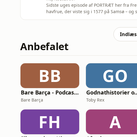
Sidste uges episode af PORTRÆT her fra F
havfrue, der viste sig i 1577 på Samsø – og s
ville få en tronarving. At dronningen ville 
forpligtelse dermed var opfyldt.Men hvad g
forpligtelse? Det handler
Indlæs 
Anbefalet
BB
GO
Bare Barça - Podcasten om FC Barcelona
Godnathistorier om NinjaSa
Bare Barça
Toby Rex
FH
A