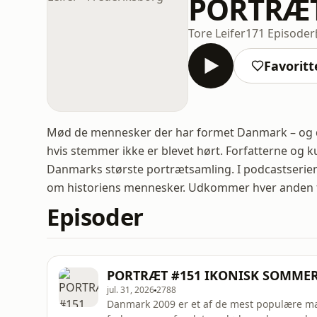
PORTRÆT 
Tore Leifer
171 Episoder
Favoritt
Mød de mennesker der har formet Danmark – og 
hvis stemmer ikke er blevet hørt. Forfatterne og 
Danmarks største portrætsamling. I podcastserien
om historiens mennesker. Udkommer hver anden 
Episoder
PORTRÆT #151 IKONISK SOMMER 5
jul. 31, 2026
2788
Danmark 2009 er et af de mest populære mal