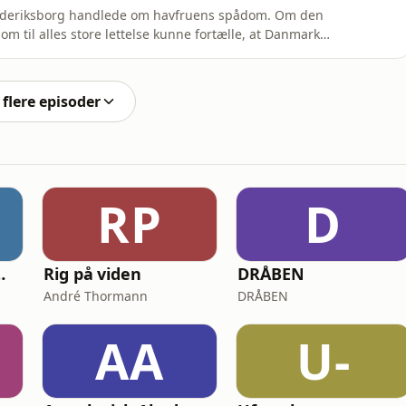
rederiksborg handlede om havfruens spådom. Om den
om til alles store lettelse kunne fortælle, at Danmark
føde en søn – og at kongens og dronningens store
ør man, når regenten har svært ved at opfylde den
flere episoder
RP
D
urerne Storm og Aske
Rig på viden
DRÅBEN
André Thormann
DRÅBEN
AA
U-