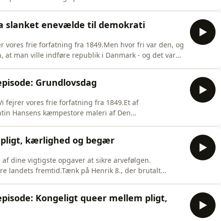
 ridderordener. Elefantordenen og Dannebrogordenen
kapellet for begge to. Her de sidste måneder har vi
 slanket enevælde til demokrati
rer vores frie forfatning fra 1849.Men hvor fri var den, og
 at man ville indføre republik i Danmark - og det var
agt. Det, man ønskede - og det, vi fik - var en slanket
e Kølle Martinsen fortæller i denne episode af
pisode: Grundlovsdag
i fejrer vores frie forfatning fra 1849.Et af
ntin Hansens kæmpestore maleri af Den
e i 1848. Og i næste uges episode af vores podcast
jne.Vores forskningschef Lone Kølle Martinsen er
pligt, kærlighed og begær
li
af dine vigtigste opgaver at sikre arvefølgen.
re landets fremtid.Tænk på Henrik 8., der brutalt
mandlig arving til tronen.Det er ikke altid ligetil. Slet
ig. Eller ikke har lyst til det heteroseksuelle samleje, der
isode: Kongeligt queer mellem pligt,