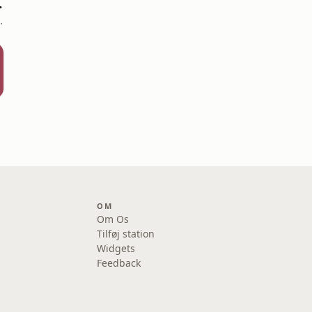
ndefra
asse Soll Sunde
OM
Om Os
Tilføj station
Widgets
Feedback