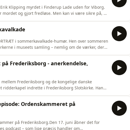
Erik Klipping myrdet i Finderup Lade uden for Viborg.
 mordet og gjort fredløse. Men kan vi være sikre på, at
en på et spor, vi har lagt gennem Frederiksborgs
ller Danmarkshistorie fra middelalderen til i dag.Her i
kavalkade
 PORTRÆT i sommerkavalkade-humør. Hen over sommeren
rkerne i museets samling – nemlig om de værker, der
riksborg rummer 700 års danmarkshistorie, og gennem
i helt tæt på den: Portrætter, der viser vigtige
å Frederiksborg - anerkendelse,
e mellem Frederiksborg og de kongelige danske
et ridderkapel indrette i Frederiksborg Slotskirke. Han
sat system i både den og Elefantordenen. De fik
kom ridderkapellet til. Ideen var oprindelig at knytte
episode: Ordenskammeret på
ammer på Frederiksborg.Den 17. juni åbner det for
s podcast – som lige præcis handler om