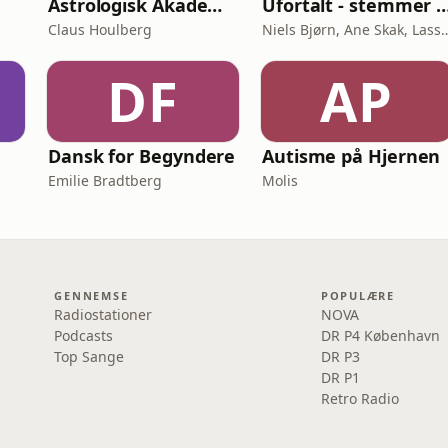
Astrologisk Akademi's Podcast
Ufortalt - stemmer i
Claus Houlberg
Niels Bjørn, Ane Skak, L
DF
AP
Dansk for Begyndere
Autisme på Hjernen
Emilie Bradtberg
Molis
GENNEMSE
POPULÆRE
Radiostationer
NOVA
Podcasts
DR P4 København
Top Sange
DR P3
DR P1
Retro Radio