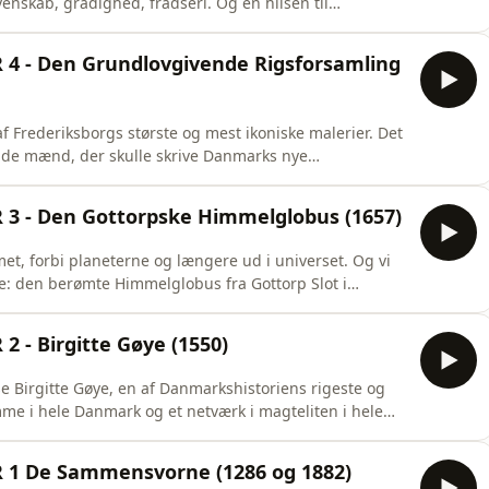
skab, grådighed, frådseri. Og en hilsen til
ouvre og Otto Baches De sammensvorne her på
et det.Peter Carlsens maleri indgår i IKONISK - det
 - Den Grundlovgivende Rigsforsamling
 Frederiksborgs største og mest ikoniske malerier. Det
af de mænd, der skulle skrive Danmarks nye
or, vi har lagt gennem Frederiksborgs samling. Syv
historie fra middelalderen til i dag.Her i sommer
 - Den Gottorpske Himmelglobus (1657)
et, forbi planeterne og længere ud i universet. Og vi
tte: den berømte Himmelglobus fra Gottorp Slot i
 og brygger Jacobsen købte den i 1879 til sit helt nye
på et spor, vi har lagt gennem Frederiksborgs samling.
- Birgitte Gøye (1550)
e Birgitte Gøye, en af Danmarkshistoriens rigeste og
e i hele Danmark og et netværk i magteliten i hele
ar hun lige præcis som en dygtig koncernchef.IKONISK
ederiksborgs samling. Syv værker og genstande, der
1 De Sammensvorne (1286 og 1882)