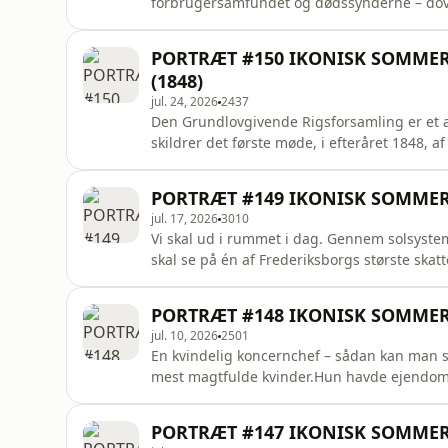
forbrugersamfundet og dødssynderne – doven
kunsthistorien – hvor både Delacroix på L
Frederiksborg indgår i maleriet og har form
PORTRÆT #150 IKONISK SOMMER 4
spor, vi har lagt gennem Frederiksborgs s
(1848)
jul. 24, 2026
2437
Den Grundlovgivende Rigsforsamling er et af
skildrer det første møde, i efteråret 1848, 
forfatning.Og det indgår i IKONISK - det sp
værker og genstande, der fortæller Danmarks
PORTRÆT #149 IKONISK SOMMER 3
sender vi fem af historierne
jul. 17, 2026
3010
Vi skal ud i rummet i dag. Gennem solsystem
skal se på én af Frederiksborgs største ska
Slesvig. Den kom til Danmark som krigsbytte,
museum på Frederiksborg.IKONISK er titlen 
PORTRÆT #148 IKONISK SOMMER 2 
Syv værker og g
jul. 10, 2026
2501
En kvindelig koncernchef – sådan kan man s
mest magtfulde kvinder.Hun havde ejendomm
Norden. I rollen som kvindelig lensmand v
er titlen på et spor, vi har lagt gennem Fr
PORTRÆT #147 IKONISK SOMMER 
fortæller Danmarkshistori