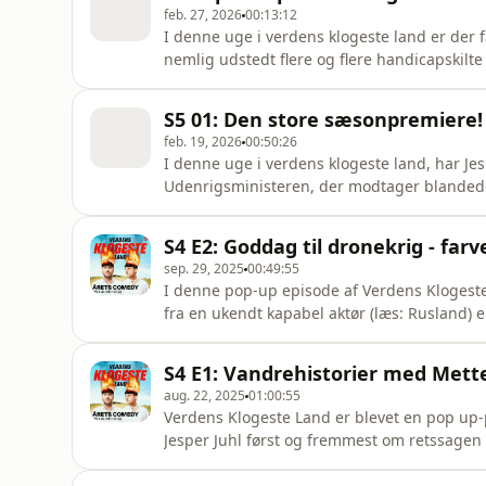
feb. 27, 2026
00:13:12
I denne uge i verdens klogeste land er der f
nemlig udstedt flere og flere handicapskil
så Kristoffer er allerede begyndt at slikke 
Derudover har Kong Frederik været på Grønla
S5 01: Den store sæsonpremiere!
Trump nu er begy
feb. 19, 2026
00:50:26
I denne uge i verdens klogeste land, har Je
Udenrigsministeren, der modtager blandede
Lars Løkke og Troels Lund Poulsen har været
super duper konstruktivt. Hos SF vil man a
S4 E2: Goddag til dronekrig - farv
dog ikke så meget, at det gø
sep. 29, 2025
00:49:55
I denne pop-up episode af Verdens Klogest
fra en ukendt kapabel aktør (læs: Rusland) er
Heldigvis har PET-chefen Flemming Drejer en
det hele nok skal gå? Helt så optimistisk er 
S4 E1: Vandrehistorier med Mett
Jonata
aug. 22, 2025
01:00:55
Verdens Klogeste Land er blevet en pop up-p
Jesper Juhl først og fremmest om retssagen
erhvervsminister Henrik Sass Larsen. Derudo
assistent Morten ud for at vandre med Mette 