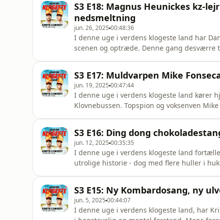
S3 E18: Magnus Heunickes kz-lej
hende. Derudover har Magnus
nedsmeltning
jun. 26, 2025
00:48:36
I denne uge i verdens klogeste land har D
scenen og optræde. Denne gang desværre til
Rasmussen har også forsøgt sig på den stor
publikum i form af journalister med kritisk
S3 E17: Muldvarpen Mike Fonseca
legende Erling Bonnesen har fo
jun. 19, 2025
00:47:44
I denne uge i verdens klogeste land kører 
Klovnebussen. Topspion og voksenven Mike F
timer som folketingsmedlem i Moderaterne. O
Frihedsbrevets chefredaktør Mads Brügger,
S3 E16: Ding dong chokoladestang
sjovt, hvad der åbenbares på de skj
jun. 12, 2025
00:35:35
I denne uge i verdens klogeste land fortælle
utrolige historie - dog med flere huller i h
afsløres politiets arbejdsmetoder, men Jesp
distraherende påklædning. Og så har det væ
S3 E15: Ny Kombardosang, ny ulve
Frederiksen fejrede vore
jun. 5, 2025
00:44:07
I denne uge i verdens klogeste land, har Kr