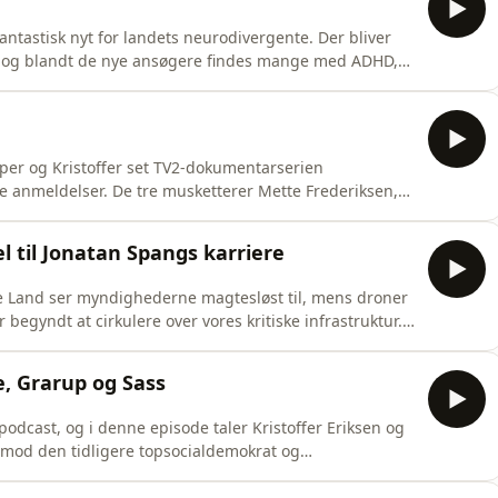
antastisk nyt for landets neurodivergente. Der bliver
te og blandt de nye ansøgere findes mange med ADHD,
sig om munden ved udsigten til gratis parkering.
nd for at vise et helt særligt talent frem, mens Donald
sper og Kristoffer set TV2-dokumentarserien
 anmeldelser. De tre musketterer Mette Frederiksen,
 til sikkerhedskonference i München og det var bare
f uransagelige årsager have Store Bededag tilbage, men
el til Jonatan Spangs karriere
e Land ser myndighederne magtesløst til, mens droner
 begyndt at cirkulere over vores kritiske infrastruktur.
 ordentlig kalorius af en værktøjskasse, så mon ikke
Jesper og Kristoffer til gengæld ikke når det kommer til
e, Grarup og Sass
odcast, og i denne episode taler Kristoffer Eriksen og
 mod den tidligere topsocialdemokrat og
ver har Jesper og Kristoffer sendt deres personlige
Frederiksen, og vinde hendes tillid ved at fedte for