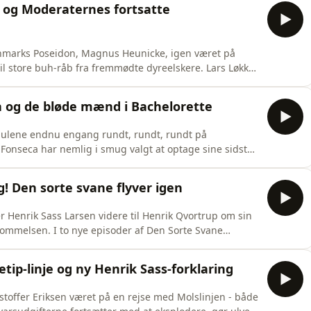
r og Moderaternes fortsatte
anmarks Poseidon, Magnus Heunicke, igen været på
 store buh-råb fra fremmødte dyreelskere. Lars Løkke
e scene, men også han blev mødt af et skeptisk
e spørgsmål til mandatkøb - ligesom Venstres levende
 og de bløde mænd i Bachelorette
hjulene endnu engang rundt, rundt, rundt på
onseca har nemlig i smug valgt at optage sine sidste
ptagelserne bliver offentliggjort i en ny bog af
 og det er på en og samme tid meget grimt og meget
! Den sorte svane flyver igen
r Henrik Sass Larsen videre til Henrik Qvortrup om sin
ukommelsen. I to nye episoder af Den Sorte Svane
er er mest optaget af chefen for det danske FBI’s meget
ret Grundlovsdag, hvor statsminister Mette
tip-linje og ny Henrik Sass-forklaring
istoffer Eriksen været på en rejse med Molslinjen - både