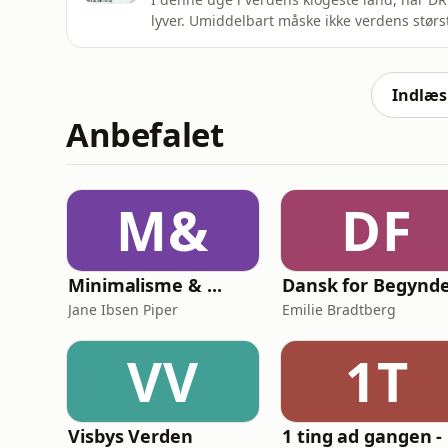
lyver. Umiddelbart måske ikke verdens størst
omvandrende reklamesøjler presser farlige 
Aarhus oplever flere Tesla-ejere, at deres b
nede i supermarke
Indlæs 
Anbefalet
M&
DF
Minimalisme & ...
Dansk for Begynd
Jane Ibsen Piper
Emilie Bradtberg
VV
1T
Visbys Verden
1 