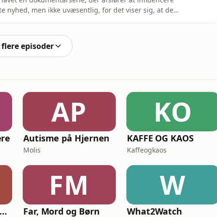
e nyhed, men ikke uvæsentlig, for det viser sig, at de
skønhedsoperationer ned i svælget på følgerne. I
iler bliver udsat for hærværk, mens den enlige mor
flere episoder
AP
KO
ere
Autisme på Hjernen
KAFFE OG KAOS
Molis
Kaffeogkaos
FM
W
ting ad gangen - Naturvidenskab skåret ud i pap
Far, Mord og Børn
What2Watch