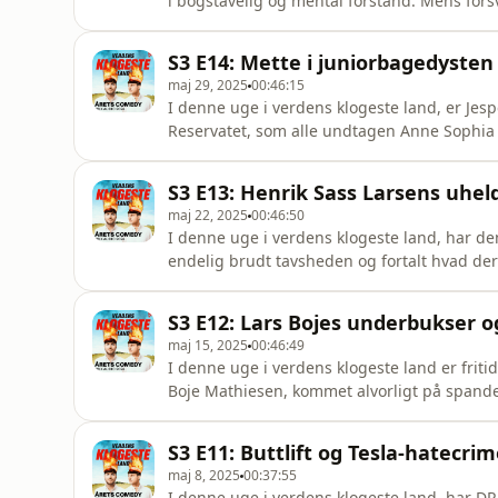
i bogstavelig og mental forstand. Mens fors
debatten det samme, og personlig assisten
ny opgave. Derudover har BT lavet en fire e
S3 E14: Mette i juniorbagedysten
interviewer sin nav
maj 29, 2025
00:46:15
I denne uge i verdens klogeste land, er Jes
Reservatet, som alle undtagen Anne Sophi
nemlig, at den udstiller rige mennesker som
hos Euroman, som har lavet et helteportræt
S3 E13: Henrik Sass Larsens uhe
statsminister Mette Frederiksen har været
maj 22, 2025
00:46:50
I denne uge i verdens klogeste land, har de
endelig brudt tavsheden og fortalt hvad de
mener, at de har fundet hjemme hos ham. Sa
ligner et interview i BT, men hvad er det eg
S3 E12: Lars Bojes underbukser o
finder man også Lars
maj 15, 2025
00:46:49
I denne uge i verdens klogeste land er friti
Boje Mathiesen, kommet alvorligt på spanden
for indkøb i blandt andet Jem og Fix og Mr. J
personlige assistent Morten endelig sin jour
S3 E11: Buttlift og Tesla-hatecri
fænomen set da
maj 8, 2025
00:37:55
I denne uge i verdens klogeste land, har DR