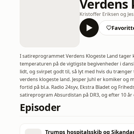
Verdens 
Kristoffer Eriksen og Jes
Favoritt
I satireprogrammet Verdens Klogeste Land tager ko
temperaturen på de vigtigste begivenheder i dansk po
lidt, og svirpet godt til, så lyt med hvis du trænger 
verdens klogeste land. Jesper Juhl er komiker og m
fortid på bl.a. Radio 24syv, Ekstra Bladet og Frih
satireprogram Absurdistan på DR3, og efter 10 år 
Episoder
Trumps hospitalsskib og Sikanda