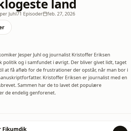
klogeste land
per Juhl
71 Episoder
feb. 27, 2026
er
miker Jesper Juhl og journalist Kristoffer Eriksen
litik og i samfundet i øvrigt. Der bliver givet lidt, taget
til at få afløb for de frustrationer der opstår, når man bor i
anuskriptforfatter. Kristoffer Eriksen er journalist med en
edsbrevet. Sammen har de to lavet det populære
er de endelig genforenet.
r Fikumdik