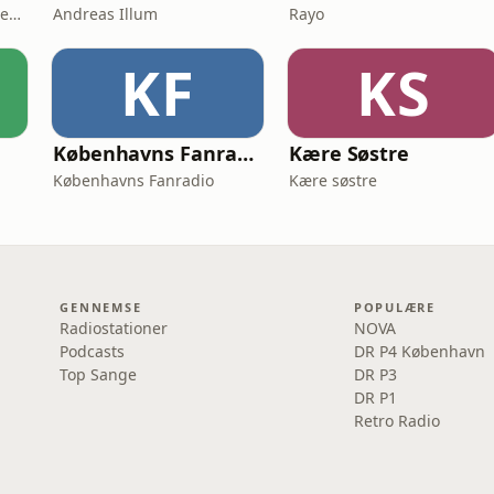
Villads Lundsteen Jacobsen & Tobias Wang Bjerg
Andreas Illum
Rayo
KF
KS
Københavns Fanradio
Kære Søstre
Københavns Fanradio
Kære søstre
GENNEMSE
POPULÆRE
Radiostationer
NOVA
Podcasts
DR P4 København
Top Sange
DR P3
DR P1
Retro Radio