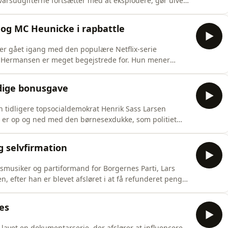
varsudgifterne fortsætter med at eksplodere, gør ulve-
t Morten får i sidstnævnte forbindelse en spændende
pisoder lang podcastserie, hvor Henrik Qvortrup
 og MC Heunicke i rapbattle
per gået igang med den populære Netflix-serie
a Hermansen er meget begejstrede for. Hun mener
 usympatiske, hvilket heldigvis ikke gør sig gældende
 af erhvervsmanden Christian Stadil. Mens
ldige bonusgave
n tidligere topsocialdemokrat Henrik Sass Larsen
r er op og ned med den børnesexdukke, som politiet
ss’ version kan man læse i noget der på overfladen
entlig? I samme afdeling for mærkelige bortforklaringer,
g selvfirmation
dsmusiker og partiformand for Borgernes Parti, Lars
, efter han er blevet afsløret i at få refunderet penge
ardex. I den forbindelse får Jesper og Kristoffers
nalistiske debut. Derudover har et nyt irriterende
mes
 lavet en dokumentarserie, der afslører at influencere