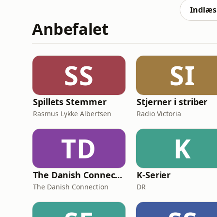
på milit
Indlæs 
Anbefalet
SS
SI
Spillets Stemmer
Stjerner i striber
Rasmus Lykke Albertsen
Radio Victoria
TD
K
The Danish Connection
K-Serier
The Danish Connection
DR