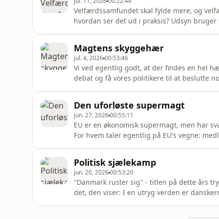
jul. 11, 2026
00:22:44
Velfærdssamfundet skal fylde mere, og velfæ
hvordan ser det ud i praksis? Udsyn bruger
i velfærdssamfundet. I Vejle er Café Paraso
måske ikke har så mange andre steder at ve
Magtens skyggehær
åben dør. Parasollen e
jul. 4, 2026
00:53:46
Vi ved egentlig godt, at der findes en hel hæ
debat og få vores politikere til at beslutte
gang, når de deler gratis kaffe og flyers ud
diskret ned ad Christiansborgs lange gange.
Den uforløste supermagt
kameraernes
jun. 27, 2026
00:55:11
EU er en økonomisk supermagt, men har svært
For hvem taler egentlig på EU's vegne: me
udenrigschef Kaja Kallas? Lige nu raser en i
udenrigstjeneste skal spille fremover - og 
Politisk sjælekamp
spørger Derek Beach, professor i
jun. 20, 2026
00:53:20
"Danmark ruster sig" - titlen på dette års 
det, den viser: I en utryg verden er danske
opleves som alene hjemme i en pludselig mer
vilkår er oprustning og et generelt øget ber