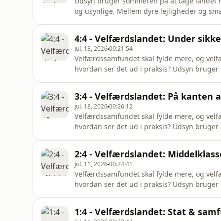
Udsyn bruger sommeren på at tage landet r
og usynlige. Mellem dyre lejligheder og smarte cafeer på Vesterbro ligger Reden - et døgnåbent
værested og rådgivningssted kun for kvinder.
udsatte kvinder, men det har altid været en lukket verden 
4:4 - Velfærdslandet: Under sikk
journalist, H
jul. 18, 2026
00:21:54
Velfærdssamfundet skal fylde mere, og velfæ
hvordan ser det ud i praksis? Udsyn bruger
i velfærdssamfundet. Uden for væresteder
hjælp - mere direkte og privat - og nogle g
3:4 - Velfærdslandet: På kanten 
Næstehjælperne, et netværk, hvor
jul. 18, 2026
00:26:12
Velfærdssamfundet skal fylde mere, og velfæ
hvordan ser det ud i praksis? Udsyn bruger
i velfærdssamfundet. For nogle kan deres liv
forsvinder helt fra systemets synsfelt. I Sla
2:4 - Velfærdslandet: Middelklas
lede. Men hvad sker d
jul. 11, 2026
00:24:41
Velfærdssamfundet skal fylde mere, og velfæ
hvordan ser det ud i praksis? Udsyn bruger
i velfærdssamfundet. Der er den slags hjælp
slags, der kommer kørende. I Vojens kører B
1:4 - Velfærdslandet: Stat & sam
rækker ud. Og måsk