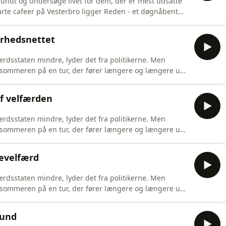
undt og undersøge livet for dem, der er mest udsatte
 Det bliver kaldt et frirum for nogle af landets mest
for alle andre. Nu er det lykkedes DR's
erhedsnettet
rdsstaten mindre, lyder det fra politikerne. Men
 sommeren på en tur, der fører længere og længere ud
ne og de kommunale samarbejder findes en anden slags
ange mere desperat. Sådan en slags hjælp er
af velfærden
rdsstaten mindre, lyder det fra politikerne. Men
 sommeren på en tur, der fører længere og længere ud
ssituation blive så overvældende, at de faktisk
gelse er der nogen, der ikke giver op og bliver ved at
sevelfærd
rdsstaten mindre, lyder det fra politikerne. Men
 sommeren på en tur, der fører længere og længere ud
, der venter på, at man selv kommer. Og så er der den
irgit hver mandag 100 km. for at nå dem, der ikke selv
fund