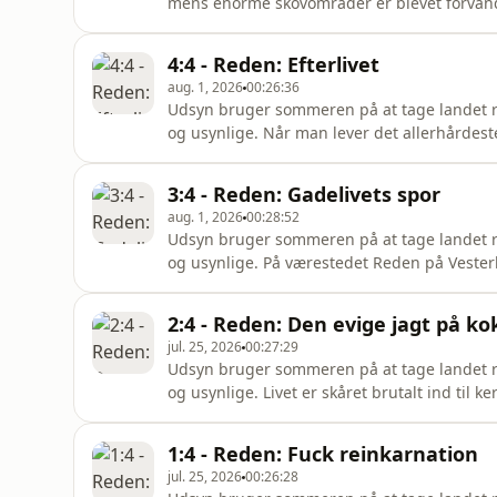
mens enorme skovområder er blevet forvand
himle er ikke længere billeder fra fjerne e
brænder det så voldsomt? Er brandene et ny
4:4 - Reden: Efterlivet
gøre, før næste gnist bliv
aug. 1, 2026
00:26:36
Udsyn bruger sommeren på at tage landet r
og usynlige. Når man lever det allerhårdest
det være svært at tro på eller bare drømme 
hvordan ser det ud på den anden side, hvis ma
3:4 - Reden: Gadelivets spor
tilrettelægger og klip: Henning
aug. 1, 2026
00:28:52
Udsyn bruger sommeren på at tage landet r
og usynlige. På værestedet Reden på Vesterb
kroppen og relationerne, som betaler. For nå
til at købe dem, sætter man resten af livet på stand by. Vært, tilrettelægg
2:4 - Reden: Den evige jagt på ko
Macdonald Due Lydd
jul. 25, 2026
00:27:29
Udsyn bruger sommeren på at tage landet r
og usynlige. Livet er skåret brutalt ind til
værested og rådgivningssted kun for kvinder
købe stoffer, og de gør det ofte ved at sælge
1:4 - Reden: Fuck reinkarnation
Louise i
jul. 25, 2026
00:26:28