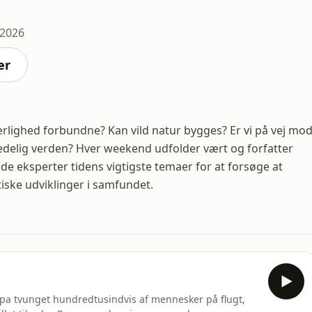
 2026
er
ærlighed forbundne? Kan vild natur bygges? Er vi på vej mo
redelig verden? Hver weekend udfolder vært og forfatter
e eksperter tidens vigtigste temaer for at forsøge at
tiske udviklinger i samfundet.
a tvunget hundredtusindvis af mennesker på flugt,