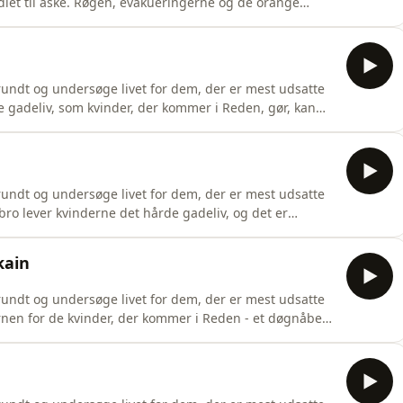
let til aske. Røgen, evakueringerne og de orange
gne - de er blevet en del af Europas sommer. Men hvorfor
t normalbillede i et varmere klima? Og hvad kan vi
undt og undersøge livet for dem, der er mest udsatte
e gadeliv, som kvinder, der kommer i Reden, gør, kan
om, at der findes et liv på den anden side. Men
n en dag lykkes med at slippe væk? Vært,
undt og undersøge livet for dem, der er mest udsatte
ro lever kvinderne det hårde gadeliv, og det er
r man sætter alt ind på at jagte stoffer og skaffe penge
er og klip: Henning
kain
undt og undersøge livet for dem, der er mest udsatte
 kernen for de kvinder, der kommer i Reden - et døgnåbent
 på Vesterbro i København. De skal tjene penge til at
 sex på gaden, hvor prisen er lav. Vi følger Candy og