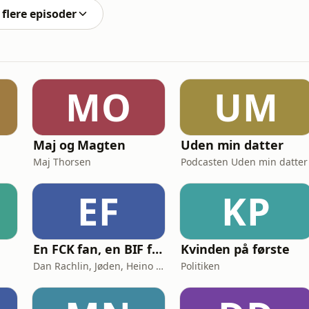
flere episoder
MO
UM
Maj og Magten
Uden min datter
Maj Thorsen
Podcasten Uden min datter
EF
KP
En FCK fan, en BIF fan og en AGF fan går ind på en bar
Kvinden på første
Dan Rachlin, Jøden, Heino Hansen
Politiken