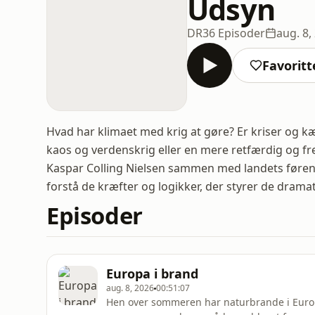
Udsyn
DR
36 Episoder
aug. 8,
Favoritt
Hvad har klimaet med krig at gøre? Er kriser og k
kaos og verdenskrig eller en mere retfærdig og f
Kaspar Colling Nielsen sammen med landets førend
forstå de kræfter og logikker, der styrer de drama
Episoder
Europa i brand
aug. 8, 2026
00:51:07
Hen over sommeren har naturbrande i Europ