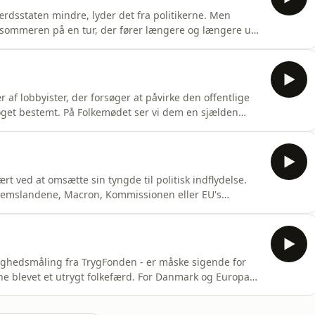
rdsstaten mindre, lyder det fra politikerne. Men
 sommeren på en tur, der fører længere og længere ud
llen et dagligt omdrejningspunkt for mange af dem, der
nde sig mod, og tilbyder frokost, rådgivning og en
r af lobbyister, der forsøger at påvirke den offentlige
 noget bestemt. På Folkemødet ser vi dem en sjælden
, men for det meste ser vi dem kun flygtigt, hastende
 Af og til fornemmer vi dem bare et sted uden for
 ved at omsætte sin tyngde til politisk indflydelse.
dlemslandene, Macron, Kommissionen eller EU's
ntern debat i Bruxelles om, hvilken rolle EU's
hvem der skal tegne unionens linje udadtil. Udsyn
tryghedsmåling fra TrygFonden - er måske sigende for
rne blevet et utrygt folkefærd. For Danmark og Europa
e farlig verden, og svaret på dette nye eksistentielle
edskab. Vi skal ikke bare bruge hundredvis af milliarder