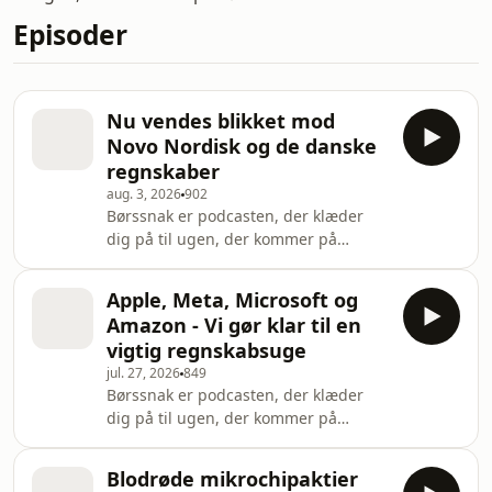
Episoder
Nu vendes blikket mod
Novo Nordisk og de danske
regnskaber
aug. 3, 2026
902
Børssnak er podcasten, der klæder
dig på til ugen, der kommer på
børsmarkederne på 10 minutter. I
ugen der gik følger vi op på de
Apple, Meta, Microsoft og
mange teknologiregnskaber, der har
Amazon - Vi gør klar til en
budt på store udsving. Usikkerheden
vigtig regnskabsuge
og potentialet i AI historien har ikke
jul. 27, 2026
849
ændret sig det store, så derfor har
Børssnak er podcasten, der klæder
selv små forskelle i regnskabernes
dig på til ugen, der kommer på
betydet at f.eks. Meta faldt 10 %
børsmarkederne på 10 minutter.
imens Microsoft steg 14 %. I ugen der
Regnskabssæsonen er i fuld gang og
kommer zoomer vi
Blodrøde mikrochipaktier
efter store fald i Tesla og Alphabet