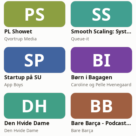
PS
SS
PL Showet
Smooth Scaling: System Design for High Traffic
Qvortrup Media
Queue-it
SP
BI
Startup på SU
Børn i Bagagen
App Boys
Caroline og Pelle Hvenegaard
DH
BB
Den Hvide Dame
Bare Barça - Podcasten om FC Barcelona
Den Hvide Dame
Bare Barça