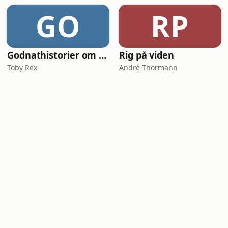
GO
RP
Godnathistorier om NinjaSaurerne Storm og Aske
Rig på viden
Toby Rex
André Thormann