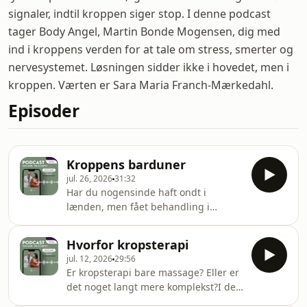
signaler, indtil kroppen siger stop. I denne podcast
tager Body Angel, Martin Bonde Mogensen, dig med
ind i kroppens verden for at tale om stress, smerter og
nervesystemet. Løsningen sidder ikke i hovedet, men i
kroppen. Værten er Sara Maria Franch-Mærkedahl.
Episoder
Kroppens barduner
jul. 26, 2026
31:32
Har du nogensinde haft ondt i
lænden, men fået behandling i
hoften? Eller spændinger i nakken,
der viste sig at starte i kæben?
Hvorfor kropsterapi
Kroppen er ikke bygget i enkeltdele.
jul. 12, 2026
29:56
Den er bygget som et
Er kropsterapi bare massage? Eller er
sammenhængende system. I dette
det noget langt mere komplekst?I det
afsnit knækker vi koden til kroppens
her afsnit dykker vi ned i, hvad