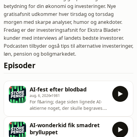
betydning for din økonomi og investeringer. Nye
gratisafsnit udkommer hver tirsdag og torsdag
morgen med skarpe analyser, humor og anekdoter.
Fredag er der investeringsafsnit for Ekstra Bladet+
kunder med interviews af landets bedste investorer.
Podcasten tilbyder også tips til alternative investeringer,
løn, pension og boligmarkedet.
Episoder
AI-fest efter blodbad
aug. 6, 2026
1981
For f&aring; dage siden lignede AI-
aktierne noget, der skulle begraves.
Nu eksploderer de opad igen, Nasdaq
er stukket af, og S&amp;P 500 har sat
AI-wonderkid fik smadret
ny rekord. Vi sp&oslash;rger, om AI-
brylluppet
festen for alvor er tilbage - eller om