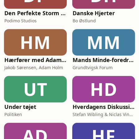
Den Perfekte Storm - Den store samtale om AI
Danske Hjerter
Podimo Studios
Bo Østlund
HM
MM
Hærfører med Adam Holm
Mands Minde-foredrag
Jakob Sørensen, Adam Holm
Grundtvigsk Forum
UT
HD
Under tøjet
Hverdagens Diskussioner
Politiken
Stefan Wibling & Niclas Vingaard
AD
HF