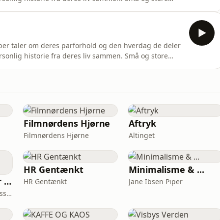
ing der ikke gør.Herefter besvarer de spørgsmål fra
e parforhold dilemmaer og eksistentielle tanker til
sper taler om deres parforhold og den hverdag de deler
rsonlig historie fra deres liv sammen. Små og store
ing der ikke gør. Herefter besvarer de spørgsmål fra
e parforholdsdilemmaer og eksistentielle tanker til
Filmnørdens Hjørne
Aftryk
Filmnørdens Hjørne
Altinget
HR Gentænkt
Minimalisme & ...
Ufortalt - stemmer indefra
HR Gentænkt
Jane Ibsen Piper
Niels Bjørn, Ane Skak, Lasse Soll Sunde