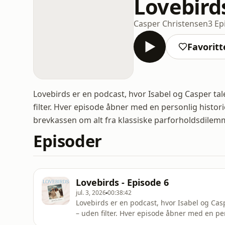
Lovebird
Casper Christensen
3 Ep
Favoritt
Lovebirds er en podcast, hvor Isabel og Casper ta
filter. Hver episode åbner med en personlig histor
brevkassen om alt fra klassiske parforholdsdilemma
Episoder
Lovebirds - Episode 6
jul. 3, 2026
00:38:42
Lovebirds er en podcast, hvor Isabel og Ca
– uden filter. Hver episode åbner med en pe
anekdoter fra hjemmet, ting der lykkes, og t