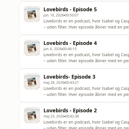
brevkassen. Alt er velkomment – fra klassisk
Lovebirds - Episode 5
rejsetips og hv
jun. 16, 2026
00:50:07
Lovebirds er en podcast, hvor Isabel og Ca
– uden filter. Hver episode åbner med en pe
anekdoter fra hjemmet, ting der lykkes, og t
brevkassen. Alt er velkomment – fra klassisk
Lovebirds - Episode 4
rejsetips og hv
jun. 6, 2026
00:46:15
Lovebirds er en podcast, hvor Isabel og Ca
– uden filter. Hver episode åbner med en pe
anekdoter fra hjemmet, ting der lykkes, og t
brevkassen. Alt er velkomment – fra klassisk
Lovebirds- Episode 3
rejsetips og hv
maj 28, 2026
00:43:21
Lovebirds er en podcast, hvor Isabel og Ca
– uden filter. Hver episode åbner med en pe
anekdoter fra hjemmet, ting der lykkes, og t
brevkassen. Alt er velkomment – fra klassisk
Lovebirds - Episode 2
rejsetips og hve
maj 23, 2026
00:42:38
Lovebirds er en podcast, hvor Isabel og Ca
– uden filter. Hver episode åbner med en pe