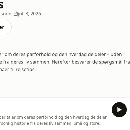
s
isoder
jul. 3, 2026
er
ler om deres parforhold og den hverdag de deler – uden
ie fra deres liv sammen. Herefter besvarer de spørgsmål fra
er til rejsetips.
sper taler om deres parforhold og den hverdag de deler
rsonlig historie fra deres liv sammen. Små og store
ing der ikke gør. Herefter besvarer de spørgsmål fra