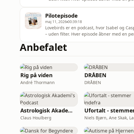
anekdoter fra hjemmet, ting der lykkes, og t
brevkassen. Alt er velkomment – fra klassisk
Pilotepisode
rejsetips og hve
maj 11, 2026
00:39:18
Lovebirds er en podcast, hvor Isabel og Ca
– uden filter. Hver episode åbner med en pe
anekdoter fra hjemmet, ting der lykkes, og t
Anbefalet
brevkassen. Alt er velkomment – fra klassisk
rejsetips og hv
Rig på viden
DRÅBEN
André Thormann
DRÅBEN
Astrologisk Akademi's Podcast
Claus Houlberg