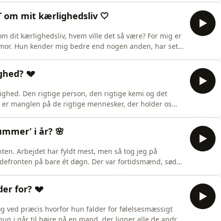
fortæller sandheden om deres situation. Er det blevet
T om mit kærlighedsliv 🤍
m dit kærlighedsliv, hvem ville det så være? For mig er
n mor. Hun kender mig bedre end nogen anden, har set
a igen,op til flere gange. Hvordan er det egentlig at
 dag sætter hun sig overfor mig hjemme i min stue, hvor
ghed? 💔
rlighed. Den rigtige person, den rigtige kemi og det
e er manglen på de rigtige mennesker, der holder os
vet enormt gode til at finde fejl, til at sige det er ikke
 bliver til noget rigtigt. Og til at kalde det at pass
Summer’ i år? 🌸
ten. Arbejdet har fyldt mest, men så tog jeg på
defronten på bare ét døgn. Der var fortidsmænd, søde
 endda en date efter festivalen. Men hvordan endte
rdan man gør, når det kommer til kærlighed? Hvorfor
der for? 💔
og ved præcis hvorfor hun falder for følelsesmæssigt
n i går til højre på en mand, der ligner alle de andre.