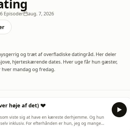
ating
6 Episoder
aug. 7, 2026
er
nysgerrig og træt af overfladiske datingråd. Her deler
 sjove, hjerteskærende dates. Hver uge får hun gæster,
er hver mandag og fredag.
er høje af det) 💔
som viste sig at have en kæreste derhjemme. Og hun
 selv inklusiv. For efterhånden er hun, jeg og mange
googler, tjekker sociale medier og lægger puslespil,