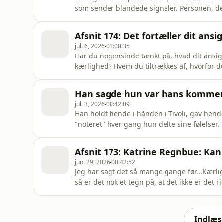
som sender blandede signaler. Personen, der
selv er de største røde flag — og ikke ved d
Vi stiller hinanden de spørgsmål, ingen har ly
Afsnit 174: Det fortæller dit ansi
jul. 6, 2026
01:00:35
Har du nogensinde tænkt på, hvad dit ansig
kærlighed? Hvem du tiltrækkes af, hvorfor
signalerer til de mennesker du møder? Det e
Nordens dygtigste ansigtslæsere, og i dag g
Han sagde hun var hans kommen
har prøvet før. Hun læser nemlig mi
jul. 3, 2026
00:42:09
Han holdt hende i hånden i Tivoli, gav hen
"noteret" hver gang hun delte sine følelser
den datinghistorie, der går mest igen. Den 
forklare hvorfor det sker. Vi taler om future
Afsnit 173: Katrine Regnbue: Kan 
følge op på d
jun. 29, 2026
00:42:52
Jeg har sagt det så mange gange før...Kærlig
så er det nok et tegn på, at det ikke er det 
dater), der er problemet? Katrines og Jacobs 
nemt. De første seks måneder var dét mange v
k
Indlæs 