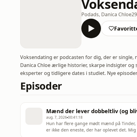
Voksend
Podads, Danica Chloe
29
Favoritt
Voksendating er podcasten for dig, der er single, 
Danica Chloe ærlige historier, skarpe indsigter og
eksperter og tidligere dates i studiet. Nye episod
Episoder
Mænd der lever dobbeltliv (og bliv
aug. 7, 2026
00:41:18
Hun har flere gange mødt mænd på Tinder, 
er ikke den eneste, der har oplevet det. Mig
andre, blevet vores egen lille FBI-agent. Vi 