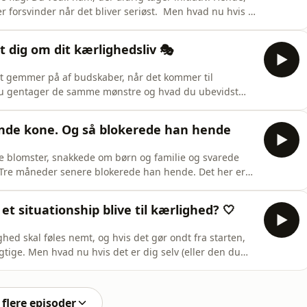
 forsvinder når det bliver seriøst. Men hvad nu hvis vi
et? I dag vender det nye Voksendating Panel spejlet om.
st til at svare på, leger rødt flag eller grønt fla
gt dig om dit kærlighedsliv 🎭
t gemmer på af budskaber, når det kommer til
 du gentager de samme mønstre og hvad du ubevidst
r præcis det Fattima Loreen kan se. Hun er en af
ør hun noget i Voksendating studiet, som jeg aldrig
de kone. Og så blokerede han hende
de blomster, snakkede om børn og familie og svarede
. Tre måneder senere blokerede han hende. Det her er
der river gulvtæppet væk. Og ingen af os kan rigtig
 faking, om mænd der siger alt det rigtige, men ikke kan
et situationship blive til kærlighed? 🤍
hed skal føles nemt, og hvis det gør ondt fra starten,
rigtige. Men hvad nu hvis det er dig selv (eller den du
relation startede lettere kaotisk og var alt andet end
il betegne som et situationship. Klip til de i dag har
flere episoder