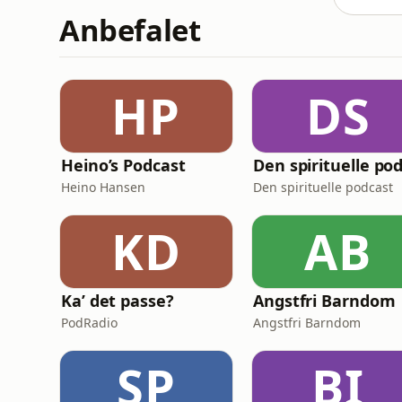
Anbefalet
HP
DS
Heino’s Podcast
Heino Hansen
Den spirituelle podcast
KD
AB
Ka’ det passe?
Angstfri Barndom
PodRadio
Angstfri Barndom
SP
BI