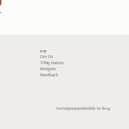
Barcelona
OM
Om Os
Tilføj station
Widgets
Feedback
Fortrolighedspolitik
Vilkår for Brug