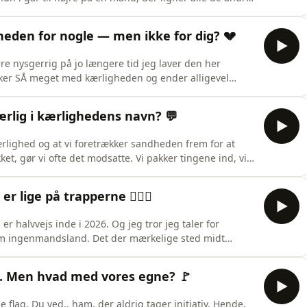
d mønstre i kærlighed. Man kan godt kende dem og tale
v at styre kærlighedsshowet. I dag spørger
gheden for nogle — men ikke for dig? 💔
re nysgerrig på jo længere tid jeg laver den her
ker SÅ meget med kærligheden og ender alligevel
ty har svaret. Hun er psykoterapeut med speciale i
ger og vært på den prisnominerede podcast Gaslight.
ærlig i kærlighedens navn? 💬
 kærlighed og at vi foretrækker sandheden frem for at
et, gør vi ofte det modsatte. Vi pakker tingene ind, vi
 undgår den svære samtale indtil det er for sent og
e i to måneder. Han kan godt lide hende, men er ikke
lige på trapperne 🧔🏻‍♂️
er halvvejs inde i 2026. Og jeg tror jeg taler for
 som ingenmandsland. Det der mærkelige sted midt
et nye, der endnu ikke er kommet. Som en klassisk
voyant og er tilbage i Voksendating studiet for første
ag. Men hvad med vores egne? 🚩
e flag. Du ved.. ham, der aldrig tager initiativ. Hende,