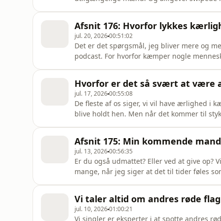
Det er jo det der er så forbandet svært ve
om dem, og alligevel får de helt ubevidst lo
Afsnit 176: Hvorfor lykkes kærli
Voksendating Panelet
jul. 20, 2026
00:51:02
Det er det spørgsmål, jeg bliver mere og me
podcast. For hvorfor kæmper nogle mennes
samme sted hver eneste gang? Christina Cop
destruktive parforhold, forfatter til tre bø
Hvorfor er det så svært at være 
Hendes nyeste bog hedder ‘Kærli
jul. 17, 2026
00:55:08
De fleste af os siger, vi vil have ærlighed i
blive holdt hen. Men når det kommer til stykk
håber den anden finder ud af det selv og vi
skaden er sket. En lytter har datet en kvind
Afsnit 175: Min kommende mand er 
forelske
jul. 13, 2026
00:56:35
Er du også udmattet? Eller ved at give op? Vi 
mange, når jeg siger at det til tider føles
imellem det gamle, der er lagt bag os, og d
stilhed før stormen. Sille Dalsgaard er clair
Vi taler altid om andres røde fl
gang siden decemb
jul. 10, 2026
01:00:21
Vi singler er eksperter i at spotte andres rød