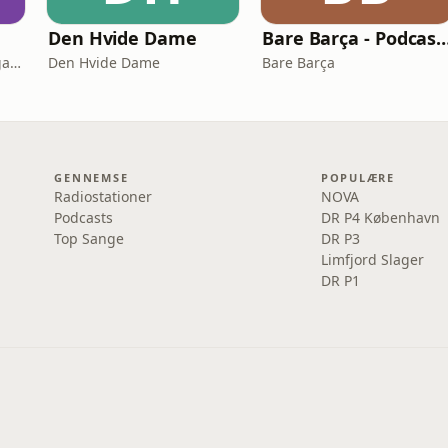
Den Hvide Dame
Bare Barça - Podcasten om FC 
Caroline og Pelle Hvenegaard
Den Hvide Dame
Bare Barça
GENNEMSE
POPULÆRE
Radiostationer
NOVA
Podcasts
DR P4 København
Top Sange
DR P3
Limfjord Slager
DR P1