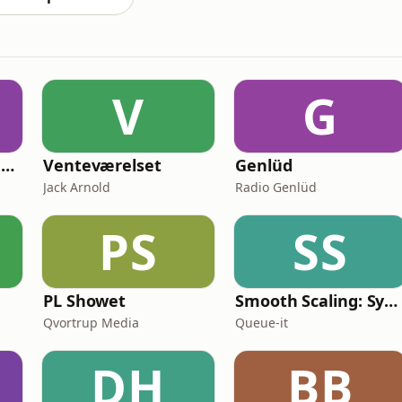
V
G
Den spirituelle podcast
Venteværelset
Genlüd
Jack Arnold
Radio Genlüd
PS
SS
PL Showet
Smooth Scaling: System Design for High Traffic
Qvortrup Media
Queue-it
DH
BB