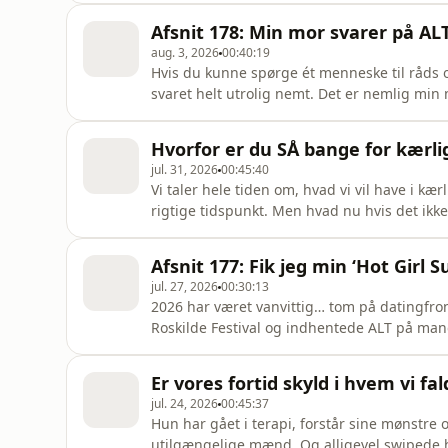
fordi vi ikke længere kan regne med at folk 
Afsnit 178: Min mor svarer på AL
mere normalt at
aug. 3, 2026
00:40:19
Hvis du kunne spørge ét menneske til råds o
svaret helt utrolig nemt. Det er nemlig mi
mig date, elske, miste, græde og starte forfr
overvære sit barn navigere i singlelivet? I
Hvorfor er du SÅ bange for kærli
hun bes
jul. 31, 2026
00:45:40
Vi taler hele tiden om, hvad vi vil have i kæ
rigtige tidspunkt. Men hvad nu hvis det ikk
tilbage? Hvad nu hvis det er frygten? Vi er ble
det rigtige tidspunkt, til at give op inden det
Afsnit 177: Fik jeg min ‘Hot Girl 
jul. 27, 2026
00:30:13
2026 har været vanvittig… tom på datingfron
Roskilde Festival og indhentede ALT på man
mænd, unge mænd og nye mænd. Den ene fik
det lige? Og kan jeg overhovedet huske hvo
Er vores fortid skyld i hvem vi fal
har jeg brugt de sidste par u
jul. 24, 2026
00:45:37
Hun har gået i terapi, forstår sine mønstre 
utilgængelige mænd. Og alligevel swipede hu