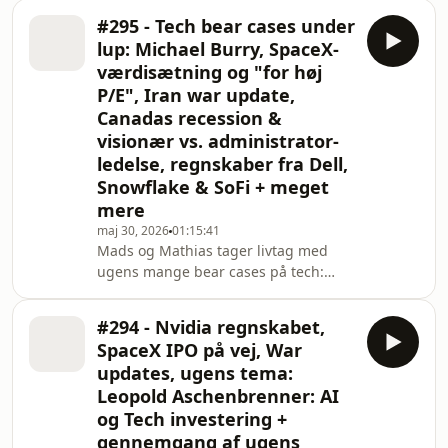
markederne som en højre jab fra Mike
#295 - Tech bear cases under
Tyson og sendte Nasdaq næsten 5%
lup: Michael Burry, SpaceX-
ned på ugen i frygt for
værdisætning og "for høj
rentestigninger. Men drager
P/E", Iran war update,
markedet den forkerte konklusion?
Canadas recession &
Mads folder tesen ud om et nyt
regime i Fed, hvor pengene skal ud til
visionær vs. administrator-
Main Street i stedet for Wall Street -
ledelse, regnskaber fra Dell,
og hvorfor man ifølge Rabobanks
Snowflake & SoFi + meget
Michael E
mere
maj 30, 2026
01:15:41
Mads og Mathias tager livtag med
ugens mange bear cases på tech:
Michael Burrys nyeste
dommedagsprofeti, snakken om at
#294 - Nvidia regnskabet,
SpaceX er vanvittigt værdisat, og
SpaceX IPO på vej, War
påstanden om at P/E'en på Nasdaq er
updates, ugens tema:
for høj. Mads folder modargumentet
Leopold Aschenbrenner: AI
ud med et tankevækkende
og Tech investering +
regnestykke på Anthropic — og
hvorfor AI efter hans mening er en
gennemgang af ugens