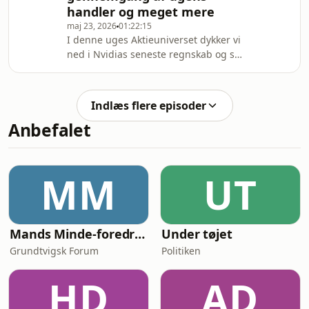
strukturel, ikke cyklisk, optur, som
handler og meget mere
bjørnene undervurderer. Undervejs er
maj 23, 2026
01:22:15
der war updat
I denne uges Aktieuniverset dykker vi
ned i Nvidias seneste regnskab og ser
på, hvad det fortæller os om
udviklingen inden for AI og
chipindustrien. Vi vender også
Indlæs flere episoder
rygterne om en potentiel SpaceX IPO
Anbefalet
samt de seneste war updates og
deres påvirkning på markederne.
Ugens tema tager udgangspunkt i
Leopold Aschenbrenners tanker om AI
MM
UT
og tech-investering, hvor vi diskuterer
de større perspektiver og mul
Mands Minde-foredrag
Under tøjet
Grundtvigsk Forum
Politiken
HD
AD