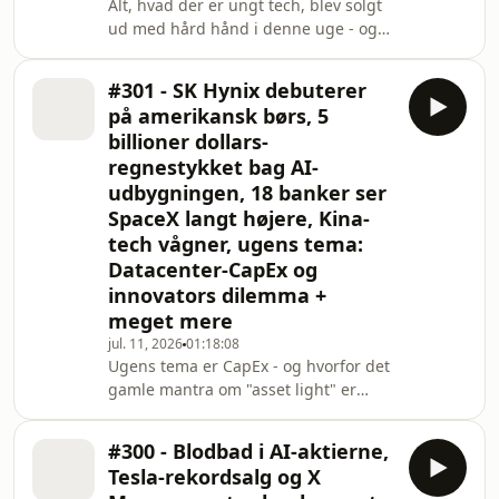
Alt, hvad der er ungt tech, blev solgt
ud med hård hånd i denne uge - og
en af katalysatorerne er Kimi K3, en
ny kinesisk AI-model fra Moonshot,
#301 - SK Hynix debuterer
der er på højde med de vestlige og
på amerikansk børs, 5
billigere i drift. Ugens tema er Mads'
billioner dollars-
modsvar til panikken, serveret med en
regnestykket bag AI-
bus-analogi: Chipsene er busserne,
udbygningen, 18 banker ser
OpenAI og Anthropic er busselskabet,
og hvis et nyt selskab vil køre ruten til
SpaceX langt højere, Kina-
halv pris, stiger efterspørgs
tech vågner, ugens tema:
Datacenter-CapEx og
innovators dilemma +
meget mere
jul. 11, 2026
01:18:08
Ugens tema er CapEx - og hvorfor det
gamle mantra om "asset light" er
vendt på hovedet. Engang var eBay
den oplagte investering og Amazon
#300 - Blodbad i AI-aktierne,
den tunge - i dag er det dem, der tør
Tesla-rekordsalg og X
bygge, som vinder. Med Clayton