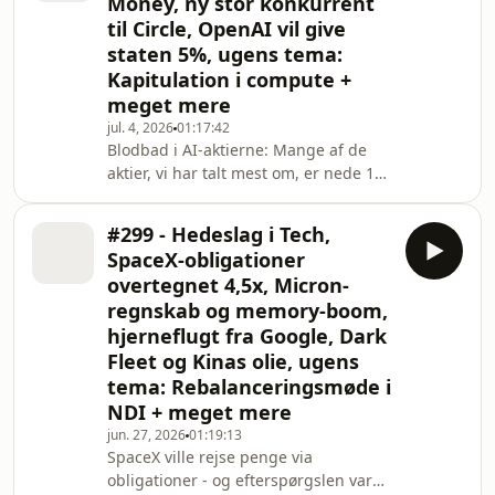
Money, ny stor konkurrent
Christensens innovators dilemma som
til Circle, OpenAI vil give
ramme regner Mads på datacenter-
staten 5%, ugens tema:
økonomien: Det koster 35-60 mia.
dollars at bygge en gigawatt, og
Kapitulation i compute +
første års husleje dækker stort set
meget mere
anlægsomkostningen. Ant
jul. 4, 2026
01:17:42
Blodbad i AI-aktierne: Mange af de
aktier, vi har talt mest om, er nede 15-
25%, efter Meta annoncerede, at de
vil sælge deres overskydende AI-
#299 - Hedeslag i Tech,
computerkraft. Ugens tema er Mads'
SpaceX-obligationer
modsvar til boble-snakken: Boblen
overtegnet 4,5x, Micron-
kan slet ikke pustes op, for der er ikke
regnskab og memory-boom,
noget luft at puste med - TSMC,
hjerneflugt fra Google, Dark
elselskaberne og memory-
producenterne kan ikke levere mere,
Fleet og Kinas olie, ugens
og selskaberne kæmper om at sikre
tema: Rebalanceringsmøde i
sig compute, inden eft
NDI + meget mere
jun. 27, 2026
01:19:13
SpaceX ville rejse penge via
obligationer - og efterspørgslen var