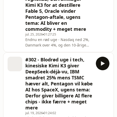
Kimi K3 for at destillere
tjener branchen allerede penge, og
Fable 5, Oracle vinder
efterspørgslen på både chips og
intelligens er langt større end
Pentagon-aftale, ugens
udbuddet. Vi kommer omkring de
tema: AI bliver en
billige chipaktier og den tekni
commodity + meget mere
jul. 25, 2026
01:27:25
Endnu en rød uge - Nasdaq ned 2%,
Danmark over 4%, og den 10-årige
rente kryber mod 5%. Ugens tema
tager fat i diskussionen, der har fyldt
#302 - Blodrød uge i tech,
alt: Er AI en commodity? Mads' svar er
kinesiske Kimi K3 giver
ja - men kun på ét niveau. Den
DeepSeek-déjà-vu, IBM
udførte opgave, jobs to be done,
smadret 25% mens TSMC
bliver en commodity, mens tokens,
hæver alt, Pentagon vil købe
chips og datacentre forbliver
differentierede. Det truer value
AI hos SpaceX, ugens tema:
capture hos modeludbydere som
Derfor giver billigere AI flere
OpenAI og Anthropic - og flytte
chips - ikke færre + meget
mere
jul. 19, 2026
01:24:02