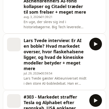
Aschenbrenners AI-fond
kollapser og Citadel træder
til som frelser + meget mere
aug. 3, 2026
01:39:21
En uge, der skrev sig ind i
historiebøgerne. Big Tech leverede
regnskaber i begge retninger:
Microsoft og Amazon blev belønnet
Lars Tvede interview: Er AI
med historiske stigninger på tårnhøj
en boble? Hvad markedet
cloud-vækst, mens Meta og Apple
overser, hvor flaskehalsene
blev sendt ned. Vi gennemgår tallene
ligger, og hvad de kinesiske
og ser på, hvor det efterlader AI- og
modeller betyder + meget
chipsektoren efter en presset måned -
og så vender vi, hvad det egentlig vil
mere
sige at være AGI-pilled. Ugens tema
jul. 29, 2026
00:59:54
er hele Leopold-
Lars Tvede gæster Aktieuniverset midt
i den store AI-bobledebat. Han er
aktuel med en research-rapport om
hele AI-økosystemets økonomi, og
#303 - Markedet straffer
hans svar er klart: Det her er ikke en
Tesla og Alphabet efter
boble. Folk glemmer at regne
regnskab, USA anklager
chipindustrien med - samlet set