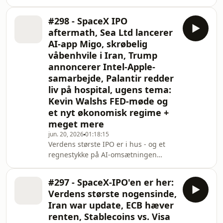
så voldsom, at de kunne have lånt
mange gange mere, end de bad om.
#298 - SpaceX IPO
Det siger noget i sig selv: långivere er
aftermath, Sea Ltd lancerer
konservative af natur, så når de står i
AI-app Migo, skrøbelig
kø for at låne SpaceX penge, vurderer
våbenhvile i Iran, Trump
de risikoen for konkurs som
annoncerer Intel-Apple-
forsvindende lille. Samtidig vælter
nye compute-aftaler ind med Google,
samarbejde, Palantir redder
Anthropic og nu Reflection AI, og
liv på hospital, ugens tema:
Mads' pointe e
Kevin Walshs FED-møde og
et nyt økonomisk regime +
meget mere
jun. 20, 2026
01:18:15
Verdens største IPO er i hus - og et
regnestykke på AI-omsætningen
bliver så vildt, at det nærmest lyder
absurd: AI-laboratorierne tidobler
#297 - SpaceX-IPO'en er her:
omsætningen hvert andet år, og kører
Verdens største nogensinde,
man den frem til 2033, ender man på
Iran war update, ECB hæver
to gange hele klodens BNP. Det er
renten, Stablecoins vs. Visa
hele bull-casen for SpaceX, selv efter