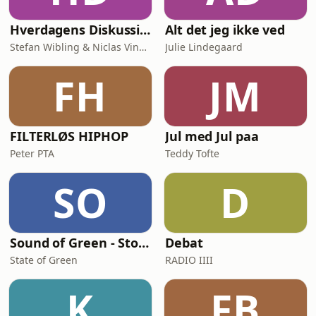
Hverdagens Diskussioner
Alt det jeg ikke ved
Stefan Wibling & Niclas Vingaard
Julie Lindegaard
FH
JM
FILTERLØS HIPHOP
Jul med Jul paa
Peter PTA
Teddy Tofte
SO
D
Sound of Green - Stories from Denmark's green transition
Debat
State of Green
RADIO IIII
K
FB