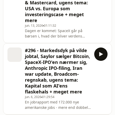
& Mastercard, ugens tema:
aktien poppede fra 135 til 212.
Ugens tema er Kevin Walshs første
USA vs. Europa som
FED-møde. Markedet stemplede ham
investeringscase + meget
som høg og so
mere
jun. 13, 2026
01:11:32
Dagen er kommet: SpaceX går på
børsen i, hvad der bliver verdens
største IPO nogensinde - omkring tre
gange så stor som Aramcos rekord og
#296 - Markedsdyk på vilde
prissat til ~1,7 billioner dollars. Mads
jobtal, Saylor sælger Bitcoin,
og Mathias forsøger at danne overblik
SpaceX-IPO'en nærmer sig,
over de specielle lock-up-regler, de
Anthropic IPO-filing, Iran
~4% af aktierne der frigives,
war update, Broadcom-
performance-triggers og Elons egen
etårige binding. Vigtigst af alt folder
regnskab, ugens tema:
de bull-casen ud: et klip med tech-
Kapital som AI'ens
invest
flaskehals + meget mere
jun. 6, 2026
01:29:54
En jobrapport med 172.000 nye
amerikanske jobs - mere end dobbelt
så mange som ventet - ramte