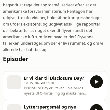
begyndt at tage det spørgsmål seriøst efter, at det
amerikanske forsvarsministerium Pentagon har
udgivet tre ufo-videoer, holdt åbne kongresshøringer
om ufoers eksistens, og udgivet adskillige rapporter
der bekræfter, at noget ukendt flyver rundt i det
amerikanske luftrum. Men hvad er det? Flyvende
tallerken undersøger, om der er liv i rummet, og om vi
allerede har haft besøg.
Episoder
Er vi klar til Disclosure Day?
jun. 15, 2026
01:16:10
Disclosure Day er Steven Spielbergs
nyeste UFO-fortælling og måske hans
mest realistiske til dato. Inspireret af
Pentagon-videoerne fra 2017 og David
Lytterspørgsmål og nye
Gruschs opsigtsvækkende