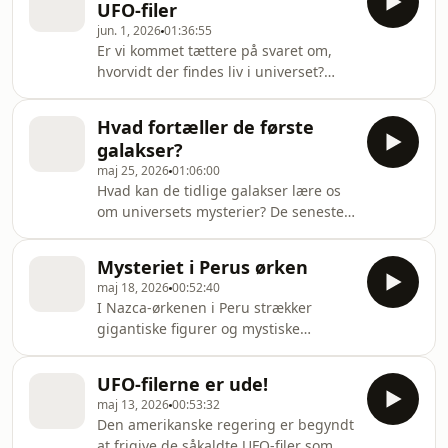
UFO-filer
vidneudsagn i Kongressen i 2023
jun. 1, 2026
01:36:55
vender Spielberg tilbage til en
Er vi kommet tættere på svaret om,
fascination, der har fulgt ham siden
hvorvidt der findes liv i universet?
Nærkontakt af tredje grad fra 1977:
UFO-debatten fylder mere end
spørgsmålet om, hvorvidt vi er alene i
nogensinde før, og spørgsmålene om
universet - og om vi er klar til at få
Hvad fortæller de første
udenjordisk liv og UFO'er bliver kun
sandheden a
galakser?
flere. Fra whistleblowere, Pentagons
maj 25, 2026
01:06:00
frigivne UFO-filer og pilotberetninger
Hvad kan de tidlige galakser lære os
til forskere, der undersøger
om universets mysterier? De seneste
universets største mysterier, er
år har vores forståelse af universet
fascinationen enorm. I denne
ændret sig markant. Nye opdagelser
finaleepisode åbner Frederik Dirks
Mysteriet i Perus ørken
viser, at de første galakser blev
Gottlieb for de mange lyt
maj 18, 2026
00:52:40
dannet langt tidligere end hidtil
I Nazca-ørkenen i Peru strækker
antaget. Det rykker også ved
gigantiske figurer og mystiske
spørgsmålet om, hvornår de første
mønstre sig over mere end 80
betingelser for liv kunne opstå. I
kilometer. De mere end 2.000 år
denne episode taler vi med
UFO-filerne er ude!
gamle geoglyffer forestiller blandt
astrofysiker Kasper Elm Heintz, som
maj 13, 2026
00:53:32
andet en kolibri, en edderkop og den
er internationalt anerkend
Den amerikanske regering er begyndt
berømte "astronaut" - figurer som kun
at frigive de såkaldte UFO-filer som