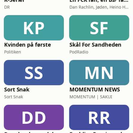
DR
Dan Rachlin, Jøden, Heino Hansen
KP
SF
Kvinden på første
Skål For Sandheden
Politiken
PodRadio
SS
MN
Sort Snak
MOMENTUM NEWS
Sort Snak
MOMENTUM | SAKUI
DD
RR