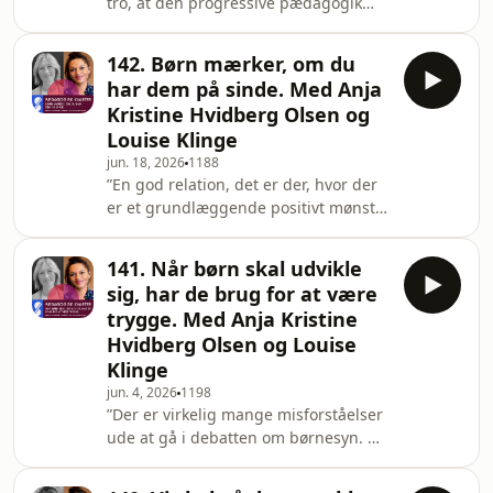
tro, at den progressive pædagogik
situation? Og hvordan taler man med
eller reformpædagogikken har
kolleger om omsorg, hvis man ikke
indfundet sig i skolen.”Sådan siger
har et fæ
142. Børn mærker, om du
børne- og skoleforsker Louise Klinge i
har dem på sinde. Med Anja
denne uges ”Pædagogisk kvarter”,
Kristine Hvidberg Olsen og
hvor det handler om den skole, vi har
Louise Klinge
i dag – og den skole, vi kunne skabe,
jun. 18, 2026
1188
hvis vi tog afsæt i det, vi ved om børn,
”En god relation, det er der, hvor der
læring og udvikling.I de senere år har
er et grundlæggende positivt mønster
debatten om skolen ofte handlet o
af positive følelser og forventninger
og nogle gode samspil.”Sådan siger
141. Når børn skal udvikle
Louise Klinge i denne uges
sig, har de brug for at være
”Pædagogisk kvarter”, hvor det
trygge. Med Anja Kristine
handler om relationer mellem børn
Hvidberg Olsen og Louise
og voksne – og om hvad der egentlig
Klinge
kendetegner en god relation.For
hvornår opstår en relation? Kan man
jun. 4, 2026
1198
”Der er virkelig mange misforståelser
skabe gode relationer til alle børn? Og
ude at gå i debatten om børnesyn. Og
hvad gør man so
ret frustrerende misforståelser, fordi
der kommer til at ske nogle