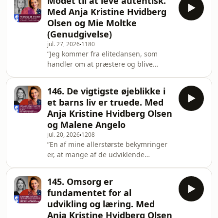
Modet til at leve autentisk.
følelser. Men vi mærker det ikke. Og
Med Anja Kristine Hvidberg
ofte bruger vi faktisk ikke engang
Olsen og Mie Moltke
vores hoved særlig optimalt, fordi vi
(Genudgivelse)
tænker meget de samme
jul. 27, 2026
1180
tanker.” Sådan fortæller Mie Moltke,
”Jeg kommer fra elitedansen, som
som de fleste nok kender som
handler om at præstere og blive
professionel danser fra Tv2-
bedst. Jeg er vokset op i præstation,
programmet ”Vild med dans”.I dag
og jeg har været min egen største
146. De vigtigste øjeblikke i
konkurrent. Og hvis ikke jeg selv var
et barns liv er truede. Med
det, så havde jeg en dansepartner
Anja Kristine Hvidberg Olsen
eller en træner, der var det. Tilmed er
og Malene Angelo
jeg vokset op foran et spejl. Så jeg har
jul. 20, 2026
1208
hele tiden set mig selv udefra, og det
”En af mine allerstørste bekymringer
var aldrig godt nok”. Sådan fortæller
er, at mange af de udviklende
Mie Moltke, som de fleste nok ken
øjeblikke er truede.”Sådan siger Anja
Kristine Hvidberg Olsen i denne uges
145. Omsorg er
Pædagogisk kvarter, hvor hun
fundamentet for al
sammen med psykolog Malene
udvikling og læring. Med
Angelo sætter fokus på kvaliteten i
Anja Kristine Hvidberg Olsen
danske dagtilbud – og på, hvad der