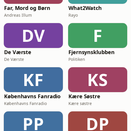
Far, Mord og Børn
What2Watch
Andreas Illum
Rayo
DV
F
De Værste
Fjernsynsklubben
De Værste
Politiken
KF
KS
Københavns Fanradio
Kære Søstre
Københavns Fanradio
Kære søstre
PP
DP