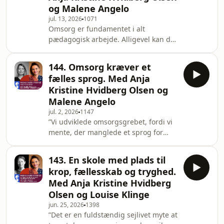
og Malene Angelo
skal til for at styrke den.For hvad sker
der med børn, når der mangler tid til
jul. 13, 2026
1071
Omsorg er fundamentet i alt
nærvær, omsorg og samspil med de
pædagogisk arbejde. Alligevel kan det
voksne? Og hvorfor
være svært at sætte ord på, hvad
omsorg egentlig er, og hvordan man
144. Omsorg kræver et
holder fast i den, når mange børn
fælles sprog. Med Anja
kalder på de voksnes
Kristine Hvidberg Olsen og
opmærksomhed.Det fortæller
Malene Angelo
psykolog Malene Angelo i denne uges
jul. 2, 2026
1147
Pædagogisk kvarter, hvor det handler
”Vi udviklede omsorgsgrebet, fordi vi
om, hvordan et fælles sprog for
mente, der manglede et sprog for
omsorg kan blive en del af hverdagen
omsorg.”Sådan siger psykolog Malene
i dagtilbud.I den forrige episode blev
Angelo i denne uges ”Pædagogisk
oms
143. En skole med plads til
kvarter”, hvor det handler om,
krop, fællesskab og tryghed.
hvordan pædagoger kan arbejde
Med Anja Kristine Hvidberg
mere bevidst med omsorg i
Olsen og Louise Klinge
hverdagen.For hvad er omsorg
jun. 25, 2026
1398
egentlig? Hvordan ved man, hvad et
”Det er en fuldstændig sejlivet myte at
barn har brug for i en konkret