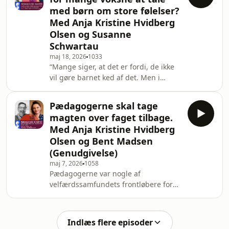
Schwartau i denne uges ”Pædagogisk
med børn om store følelser?
kvarter”, hvor samtalen fortsætter om
Med Anja Kristine Hvidberg
børn og store følelser – og denne
Olsen og Susanne
gang med fokus på, hvordan vi faktisk
taler med børn om det svære.For hvad
Schwartau
gør man som voksen, når barnet
maj 18, 2026
1033
bliver ked af det, vredt e
“Mange siger, at det er fordi, de ikke
vil gøre barnet ked af det. Men i
virkeligheden kan der også ligge
noget i, at jeg ikke vil gøre mig selv
Pædagogerne skal tage
ked af det.”Sådan siger Susanne
magten over faget tilbage.
Schwartau i denne uges “Pædagogisk
Med Anja Kristine Hvidberg
kvarter”, hvor det handler om, hvorfor
Olsen og Bent Madsen
mange voksne har svært ved at tage
(Genudgivelse)
samtalerne med børn og unge om
store følelser.For hvad er det egentlig,
maj 7, 2026
1058
Pædagogerne var nogle af
der sker i os voksne, når børn bliver
velfærdssamfundets frontløbere for
kede
40-50 år siden. Pædagogikken var et
magtfuldt fag, der var med til at
forme samfundet, og det skabte en
Indlæs flere episoder
enorm energi og selvtillid til det