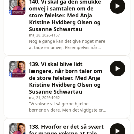
140. Vi skal gå den smukke
polariseringer ud fra noget, som
omvej i samtalen om de
ingen rigtig mener.”Sådan siger
store følelser. Med Anja
børne- og skoleforsker Louise Klinge i
Kristine Hvidberg Olsen og
denne uges ”Pædagogisk kvarter”,
Susanne Schwartau
hvor det handler om det såkaldte nye
børnesyn – og om misforståelserne i
maj 28, 2026
1157
Nogle gange kan det give noget mere
debatten.For er børnesynet
at tage en omvej. Eksempelvis når
overhovedet nyt? Bety
omvejen er smukkere og giver flere
indtryk på turen. Det er sådan, vi skal
139. Vi skal blive lidt
tænke det, når børn ind i mellem
længere, når børn taler om
pludselig taler om noget helt andet –
de store følelser. Med Anja
midt i den alvorlige samtale.Det
Kristine Hvidberg Olsen og
fortæller Susanne Schwartau i denne
Susanne Schwartau
uges ”Pædagogisk kvarter”. Hun
kalder det ”Marguerite-ruten”, når
maj 21, 2026
1062
“Vi voksne vil så gerne hjælpe
børn ofte tager de små omveje i
børnene videre. Men det vigtigste er,
samtaler om store
at vi finder en måde at blive sammen
med de her børn og deres
138. Hvorfor er det så svært
følelser.”Sådan siger Susanne
for mange voksne at tale