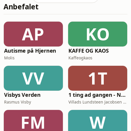
Anbefalet
pædagogiske fag. Den magt skal
pædagogikken erobre tilbage, mener
Bent Madsen, der har beskæftiget sig
med pædagogik de sidste 50 år. Han
AP
KO
er cand.pæd.pæd., tidligere lektor ved
DPU og Københavns Profes
Autisme på Hjernen
KAFFE OG KAOS
Molis
Kaffeogkaos
VV
1T
Visbys Verden
1 ting ad gangen - Naturvidenskab skåret ud i pap
Rasmus Visby
Villads Lundsteen Jacobsen & Tobias Wang Bjerg
FM
W