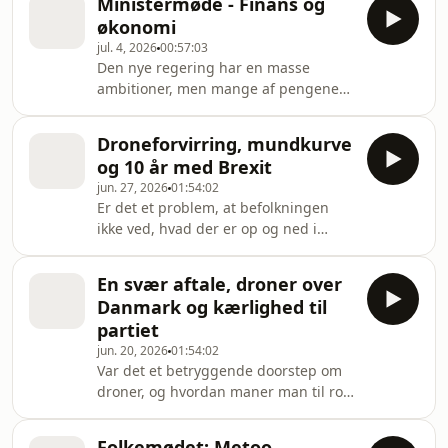
Ministermøde - Finans og
svært område at forandre. Hvorfor er
regeringsgrundlaget kalder kultur
økonomi
undervisningsområdet et evigt
jul. 4, 2026
00:57:03
slagsmål? Hvordan balancerer man
Den nye regering har en masse
hensynet til elever, lærere, forældre
ambitioner, men mange af pengene
og kommuner? Og er det sværere at
er endnu ikke fundet.
skære i SU'en end at lukke
Regnemaskinerne kommer de næste
undervisningen ned under corona?
Droneforvirring, mundkurve
år på hårdt arbejde, og netop Bjarne
Hvordan træffe
og 10 år med Brexit
Corydon og Brian Mikkelsen har
jun. 27, 2026
01:54:02
erfaring med at være minister for
Er det et problem, at befolkningen
dem, der tæller statens penge. Hvad
ikke ved, hvad der er op og ned i
laver en finans- eller
sager om statens sikkerhed, og er
økonomiminister? Må værdier træde i
forvirringen om droner et problem for
baggrunden, når man træder ind i de
En svær aftale, droner over
Mette Frederiksen? Hvornår giver man
økonomiske ministerier? Har man
Danmark og kærlighed til
et Folketingsmedlem mundkurv på,
nemmere ved at fin
partiet
som det i denne uge er tilfældet med
jun. 20, 2026
01:54:02
DF'eren Allan Feldt? Hvordan er det at
Var det et betryggende doorstep om
trække en mærkesag i land, og hvad
droner, og hvordan maner man til ro,
har udfaldet af Brexit betydet for den
når man ikke kan give svar på de
danske EU-debat? Kom med gennem
spørgsmål, der bliver stillet? Trump
Svingdø
Folkemødet: Metoo