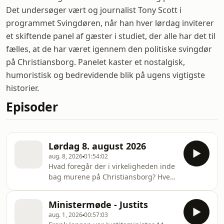
Det undersøger vært og journalist Tony Scott i
programmet Svingdøren, når han hver lørdag inviterer
et skiftende panel af gæster i studiet, der alle har det til
fælles, at de har været igennem den politiske svingdør
på Christiansborg. Panelet kaster et nostalgisk,
humoristisk og bedrevidende blik på ugens vigtigste
historier.
Episoder
Lørdag 8. august 2026
aug. 8, 2026
01:54:02
Hvad foregår der i virkeligheden inde
bag murene på Christiansborg? Hvem
er mennesket bag politikeren? Det
undersøger vært og journalist Tony
Ministermøde - Justits
Scott i programmet Svingdøren, når
aug. 1, 2026
00:57:03
han hver lørdag inviterer et skiftende