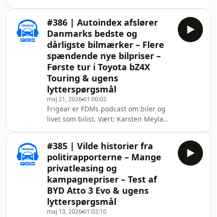
Lemche, testkører og Yasser Abaiji,
teknisk konsulent i FDMs rådgivning --
#386 | Autoindex afslører
- Vil du være medlem af FDM, så kan
Danmarks bedste og
du finde vores aktuelle tilbud her:
dårligste bilmærker – Flere
https://fdm.dk/bliv-medlem --- 00:35
spændende nye bilpriser –
Nyhed: Fusk med online vignetter til
Første tur i Toyota bZ4X
Østrig. 03:30 Nyhed: Sådan sparer du
1.000 kr. på elbilsferien sydpå! 10:15
Touring & ugens
Nyhed: Korte
lytterspørgsmål
maj 21, 2026
01:00:02
Frigear er FDMs podcast om biler og
livet som bilist. Vært: Karsten Meyland
Lemche, testkører og Yasser Abaiji,
teknisk konsulent i FDMs rådgivning --
#385 | Vilde historier fra
- Vil du være medlem af FDM, så kan
politirapporterne – Mange
du finde vores aktuelle tilbud her:
privatleasing og
https://fdm.dk/bliv-medlem --- 03:00
kampagnepriser – Test af
Nyhed: Denne uges tilbud på køb og
BYD Atto 3 Evo & ugens
privatleasing. 07:45 Nyhed: Vi
gennemgår vindere og tabere i
lytterspørgsmål
Autoindex 2026. 16:25 Nyhed: Sko
maj 13, 2026
01:02:10