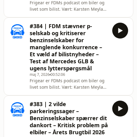
Frigear er FDMs podcast om biler og
livet som bilist. Vært: Karsten Meyland
Lemche, testkører og Yasser Abaiji,
teknisk konsulent i FDMs rådgivning --
#384 | FDM stævner p-
- Vil du være medlem af FDM, så kan
selskab og kritiserer
du finde vores aktuelle tilbud her:
benzinselskaber for
https://fdm.dk/bliv-medlem --- 00:35
manglende konkurrence –
Nyhed: Vi gennemgår Politiets
Et væld af bilistnyheder –
rapporter om . 12:25 Nyhed: Vi
gennemgår fire-fem korte bil- og
Test af Mercedes GLB &
vejnyheder. 16:40 Nyhed: Garanti
ugens lytterspørgsmål
maj 7, 2026
00:52:06
Frigear er FDMs podcast om biler og
livet som bilist. Vært: Karsten Meyland
Lemche, testkører og Yasser Abaiji,
teknisk konsulent i FDMs rådgivning --
#383 | 2 vilde
- Vil du være medlem af FDM, så kan
parkeringssager –
du finde vores aktuelle tilbud her:
Benzinselskaber spærrer dit
https://fdm.dk/bliv-medlem --- 00:35
dankort – Kritisk problem på
Nyhed: FDM stævner
elbiler – Årets Brugtbil 2026
parkeringsselskabet Oparko. 02:45