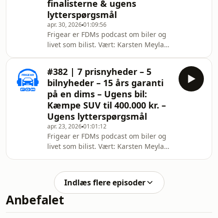
Nyhed: Vi gennemgår fire-fem korte
finalisterne & ugens
nyheder – primært omkring
lytterspørgsmål
infrastruktur.
apr. 30, 2026
01:09:56
Frigear er FDMs podcast om biler og
livet som bilist. Vært: Karsten Meyland
Lemche, testkører og Yasser Abaiji,
teknisk konsulent i FDMs rådgivning --
#382 | 7 prisnyheder – 5
- Vil du være medlem af FDM, så kan
bilnyheder – 15 års garanti
du finde vores aktuelle tilbud her:
på en dims – Ugens bil:
https://fdm.dk/bliv-medlem --- 00:35
Kæmpe SUV til 400.000 kr. –
Nyhed: Klagenævn afviser at de har
Ugens lytterspørgsmål
anerkendt ulovlige p-afgifter. 03:00
Nyhed: Benzinselskaberne reserverer
apr. 23, 2026
01:01:12
Frigear er FDMs podcast om biler og
penge på dit dankort
livet som bilist. Vært: Karsten Meyland
Lemche, testkører og Yasser Abaiji,
teknisk konsulent i FDMs rådgivning --
- Vil du være medlem af FDM, så kan
Indlæs flere episoder
du finde vores aktuelle tilbud her:
Anbefalet
https://fdm.dk/bliv-medlem --- 00:30
Nyhed: Mercedes-Benz lancerer ny
elektrisk C-klasse en direkte