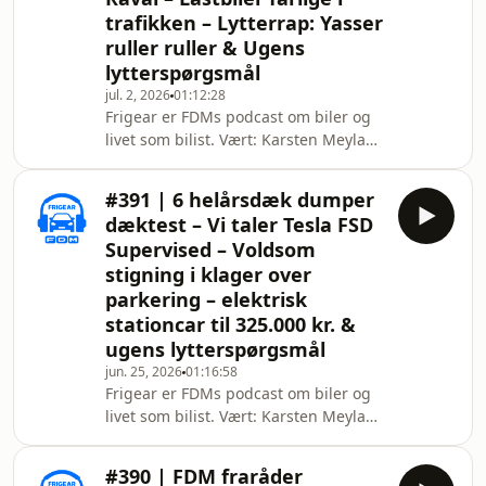
i FDM og Torben Arent,
trafikken – Lytterrap: Yasser
nyhedsredaktør i FDM. --- Vil du være
ruller ruller & Ugens
medlem af FDM, så kan du finde vores
aktuelle tilbud her:
lytterspørgsmål
https://fdm.dk/bliv-medlem --- 01:05
jul. 2, 2026
01:12:28
Nyhed: Xpeng L03
Frigear er FDMs podcast om biler og
livet som bilist. Vært: Karsten Meyland
Lemche, testkører i FDM. Medværter:
Yasser Abaiji, teknisk konsulent i
#391 | 6 helårsdæk dumper
FDMs rådgivning og Dennis Lange,
dæktest – Vi taler Tesla FSD
chefkonsulent i Public Affairs og
Supervised – Voldsom
Analyse. --- Vil du være medlem af
stigning i klager over
FDM, så kan du finde vores aktuelle
parkering – elektrisk
tilbud her: https://fdm.dk/bliv-
medlem --- 04:00 Nyhed: Lastbiler er
stationcar til 325.000 kr. &
farlige at køre ind i for bilister.
ugens lytterspørgsmål
jun. 25, 2026
01:16:58
Frigear er FDMs podcast om biler og
livet som bilist. Vært: Karsten Meyland
Lemche, testkører i FDM. Medværter:
Yasser Abaiji, teknisk konsulent i
#390 | FDM fraråder
FDMs rådgivning og Dennis Lange,