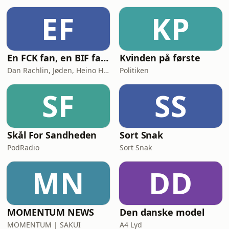
konkurrent til BMW i3. 08:30 Nyhed:
EF
KP
Kia følger Hyundai og giver nu
En FCK fan, en BIF fan og en AGF fan går ind på en bar
Kvinden på første
Dan Rachlin, Jøden, Heino Hansen
Politiken
SF
SS
Skål For Sandheden
Sort Snak
PodRadio
Sort Snak
MN
DD
MOMENTUM NEWS
Den danske model
MOMENTUM | SAKUI
A4 Lyd