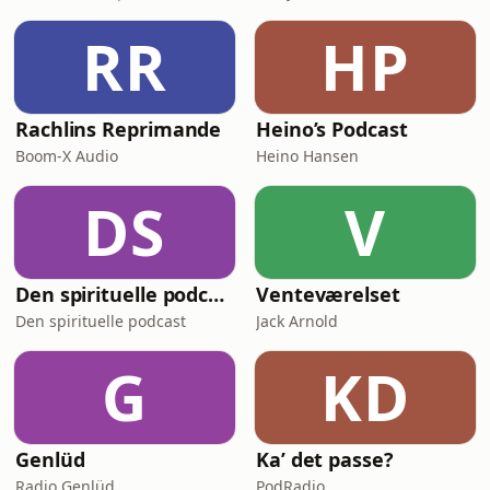
RR
HP
Rachlins Reprimande
Heino’s Podcast
Boom-X Audio
Heino Hansen
DS
V
Den spirituelle podcast
Venteværelset
Den spirituelle podcast
Jack Arnold
G
KD
Genlüd
Ka’ det passe?
Radio Genlüd
PodRadio