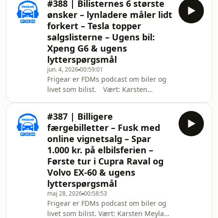
#388 | Bilisternes 6 største
konsulent i FDMs rådgivning og
ønsker – lynladere måler lidt
Dennis Lange, chefkonsulent i Public
forkert – Tesla topper
Affairs og Analyse. --- Vil du være
salgslisterne – Ugens bil:
medlem af FDM, så kan du finde vores
Xpeng G6 & ugens
aktuelle tilbud her:
https://fdm.dk/bliv-medlem --- 00:40
lytterspørgsmål
Nyhed: Tesla har fået foreløbig dansk
jun. 4, 2026
00:59:01
go
Frigear er FDMs podcast om biler og
livet som bilist. Vært: Karsten
Meyland Lemche, testkører.
Medværter: Dennis Lange,
#387 | Billigere
chefkonsulent i Public Affairs &
færgebilletter – Fusk med
Analyse og Yasser Abaiji, teknisk
online vignetsalg – Spar
konsulent i FDMs rådgivning --- Vil du
1.000 kr. på elbilsferien –
være medlem af FDM, så kan du finde
Første tur i Cupra Raval og
vores aktuelle tilbud her:
https://fdm.dk/bliv-medlem --- 01:05
Volvo EX-60 & ugens
Nyhed: FDMs grundlovstale til den
lytterspørgsmål
nye regering – her er
maj 28, 2026
00:58:53
Frigear er FDMs podcast om biler og
livet som bilist. Vært: Karsten Meyland