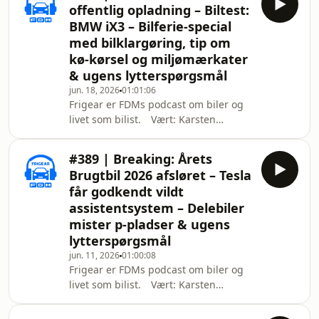
offentlig opladning – Biltest:
chefkonsulent i Public Affairs og
BMW iX3 – Bilferie-special
Analyse. --- Vil du være medlem af
med bilklargøring, tip om
FDM, så kan du finde vores aktuelle
kø-kørsel og miljømærkater
tilbud her: https://fdm.dk/bliv-
medlem --- 00:30 Nyhed: Test af
& ugens lytterspørgsmål
helårsdæk – 6 dumper – 1 vinder.
jun. 18, 2026
01:01:06
11:10
Frigear er FDMs podcast om biler og
livet som bilist. Vært: Karsten
Meyland Lemche, testkører i FDM.
Medværter: Yasser Abaiji, teknisk
#389 | Breaking: Årets
konsulent i FDMs rådgivning og
Brugtbil 2026 afsløret – Tesla
Dennis Lange, chefkonsulent i Public
får godkendt vildt
Affairs og Analyse. --- Vil du være
assistentsystem – Delebiler
medlem af FDM, så kan du finde vores
mister p-pladser & ugens
aktuelle tilbud her:
https://fdm.dk/bliv-medlem --- 01:05
lytterspørgsmål
Nyhed: FDM fraråder langsom
jun. 11, 2026
01:00:08
ladning på o
Frigear er FDMs podcast om biler og
livet som bilist. Vært: Karsten
Meyland Lemche, testkører i FDM.
Medværter: Yasser Abaiji, teknisk