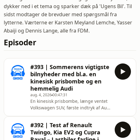
dykker ned i et tema og sparker dæk på 'Ugens Bil'. Til
sidst modtager de brevduer med spørgsmål fra
lytterne. Værterne er Karsten Meyland Lemche, Yasser
Abaiji og Dennis Lange, alle fra FDM.
Episoder
#393 | Sommerens vigtigste
bilnyheder med bl.a. en
kinesisk prisbombe og en
hemmelig Audi
aug. 4, 2026
00:47:31
En kinesisk prisbombe, længe ventet
Volkswagen SUV, første indtryk af Audi
A2 og 15-20 andre bil- og
bilistnyheder Frigear er FDMs podcast
#392 | Test af Renault
om biler og livet som bilist. Værter:
Twingo, Kia EV2 og Cupra
Karsten Meyland Lemche, bilredaktør
Raval – Lastbiler farlige i