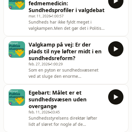
direktør i
fedmemedicin:
Sofie Jensen og VIVE-professor Jakob
Sundhedsprofiler i valgdebat
Kjellberg vurderer partiernes
mar. 11, 2026
1:00:57
forslag.Dagens gæster:Ida Sofie
Sundheds har ikke fyldt meget i
Jensen, seniorrådgiver i
valgkampen.Men det gør det i Politisk
konsulentvirksomheden, Not a Box,
Stuegang, hvor Altinget har besøg af
tidligere direktør i Lif,Jakob Kjellberg,
tre erfarne sundhedspolitikere til en
professor hos VIVEDagens
Valgkamp på vej: Er der
sundhedspolitisk valgdebat.Emnerne
emner:Venstres stress
plads til nye løfter midt i en
spænder lige fra tobaksafgifter til
sundhedsreform?
økonomisk udligning mellem
feb. 27, 2026
1:00:29
regionerne, overskud af læger og et
Som en pyton er sundhedsvæsenet
nyt kontroversielt forslag fra
ved at sluge den enorme
Socialdemokratiet.Ud over konkret
sundhedsreform, der tager år at
sundhedspolitik så får vi også
fordøje og implementere. Ikke desto
politikerne bud, hvad der
Egebart: Målet er et
mindre er partierne i fuld gang med
sundhedsvæsen uden
at gøre nye løfter klar til
overgange
folketingsvalget.Men hvilke løfter kan
feb. 11, 2026
33:45
det tænkes at være?Det får vi nogle
Sundhedsstyrelsens direktør løfter
bud på i Politisk Stuegang, hvor
lidt af sløret for nogle af de
emnerne varierer fra ADHD-
langsigtede mål med den kommende
behandling til lægernes kritik af loftet