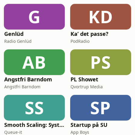
abonnement på Altinget Privat, og få
G
KD
tre måneders gratis medlemskab af
Kyiv Independent med i købet: altinge
Genlüd
Ka’ det passe?
Radio Genlüd
PodRadio
AB
PS
Angstfri Barndom
PL Showet
Angstfri Barndom
Qvortrup Media
SS
SP
Smooth Scaling: System Design for High Traffic
Startup på SU
Queue-it
App Boys