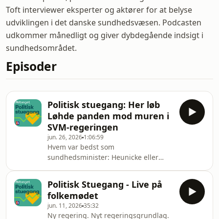
Toft interviewer eksperter og aktører for at belyse
udviklingen i det danske sundhedsvæsen. Podcasten
udkommer månedligt og giver dybdegående indsigt i
sundhedsområdet.
Episoder
Politisk stuegang: Her løb
Løhde panden mod muren i
SVM-regeringen
jun. 26, 2026
1:06:59
Hvem var bedst som
sundhedsminister: Heunicke eller
Løhde?&nbsp;Er Venstre overhovedet
uenig i et eneste forslag i
Politisk Stuegang - Live på
regeringsgrundlaget? Og hvad er
folkemødet
sundhedsreformens største
jun. 11, 2026
35:32
faldgruber efter valget? Sophie Løhde
Ny regering. Nyt regeringsgrundlag.
(V) og Stinus Lindgreen (R) gør status i