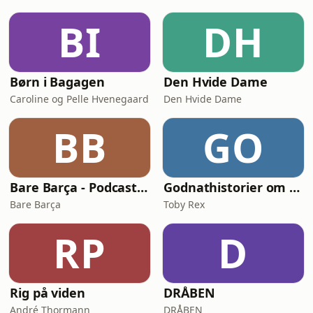
BI
DH
Børn i Bagagen
Den Hvide Dame
Caroline og Pelle Hvenegaard
Den Hvide Dame
BB
GO
Bare Barça - Podcasten om FC Barcelona
Godnathistorier om NinjaSaurerne Storm og Aske
Bare Barça
Toby Rex
RP
D
Rig på viden
DRÅBEN
André Thormann
DRÅBEN