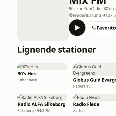
90'erne
Pop
Oldies
80'ern
Frederikssund
107.
Favoritt
Lignende stationer
90's Hits
København
Haderslev
Radio ALFA Silkeborg
Radio Fløde
Silkeborg · 94.5 FM
Aarhus