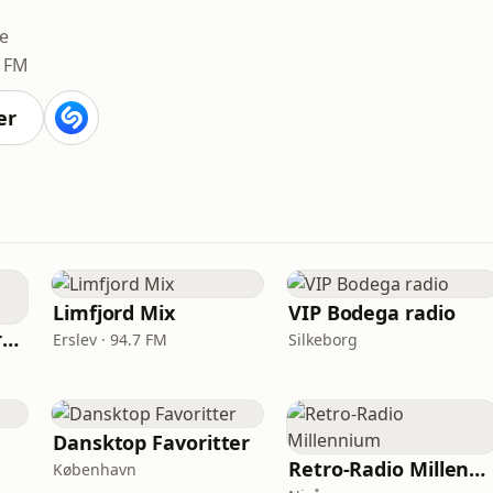
e
5 FM
er
Limfjord Mix
VIP Bodega radio
Globus Guld Evergreens
Erslev · 94.7 FM
Silkeborg
Dansktop Favoritter
Retro-Radio Millennium
København