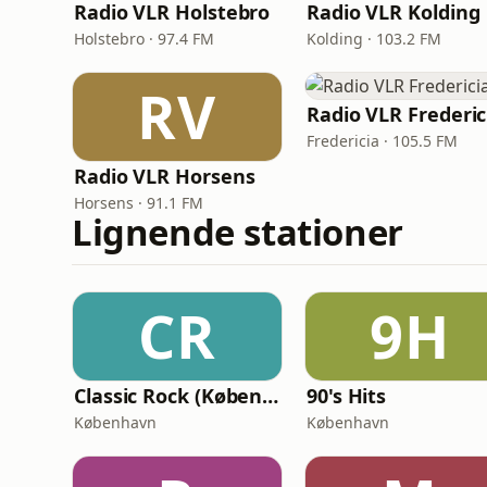
Radio VLR Holstebro
Radio VLR Kolding
Holstebro · 97.4 FM
Kolding · 103.2 FM
RV
Radio VLR Frederic
Fredericia · 105.5 FM
Radio VLR Horsens
Horsens · 91.1 FM
Lignende stationer
CR
9H
Classic Rock (København)
90's Hits
København
København