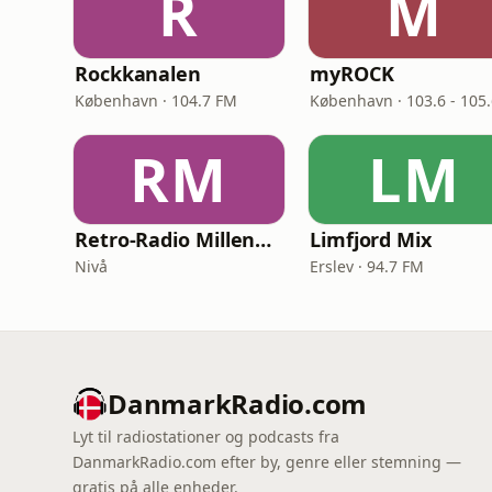
R
M
Rockkanalen
myROCK
København · 104.7 FM
RM
LM
Retro-Radio Millennium
Limfjord Mix
Nivå
Erslev · 94.7 FM
DanmarkRadio.com
Lyt til radiostationer og podcasts fra
DanmarkRadio.com efter by, genre eller stemning —
gratis på alle enheder.