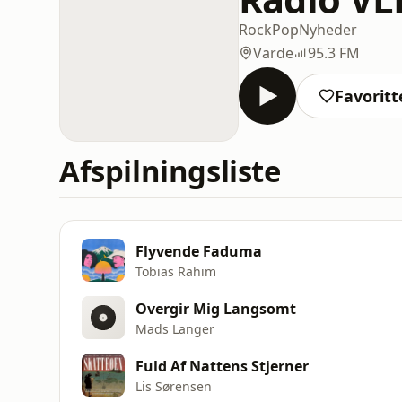
Rock
Pop
Nyheder
Varde
95.3 FM
Favoritt
Afspilningsliste
Flyvende Faduma
Tobias Rahim
Overgir Mig Langsomt
Mads Langer
Fuld Af Nattens Stjerner
Lis Sørensen