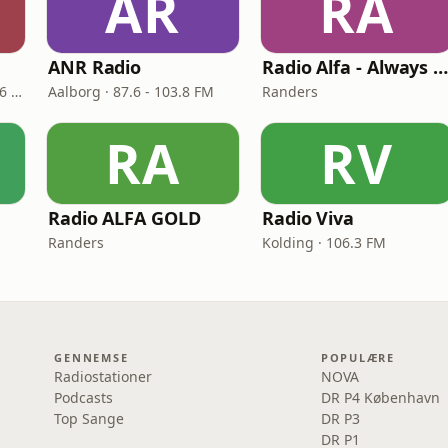
AR
RA
ANR Radio
Radio Alfa - Always Elvi
København · 103.6 - 105.6 FM
Aalborg · 87.6 - 103.8 FM
Randers
RA
RV
Radio ALFA GOLD
Radio Viva
Randers
Kolding · 106.3 FM
GENNEMSE
POPULÆRE
Radiostationer
NOVA
Podcasts
DR P4 København
Top Sange
DR P3
DR P1