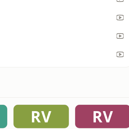
RV
RV