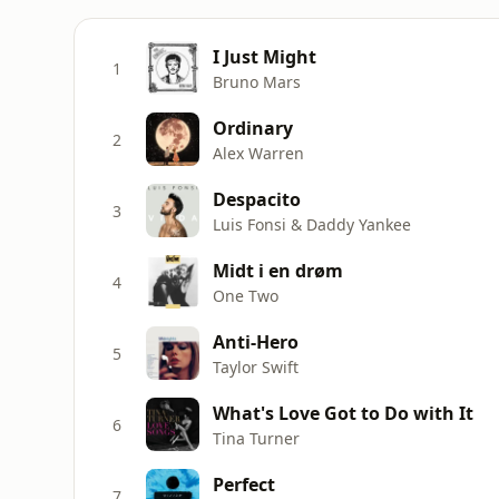
I Just Might
1
Bruno Mars
Ordinary
2
Alex Warren
Despacito
3
Luis Fonsi & Daddy Yankee
Midt i en drøm
4
One Two
Anti-Hero
5
Taylor Swift
What's Love Got to Do with It
6
Tina Turner
Perfect
7