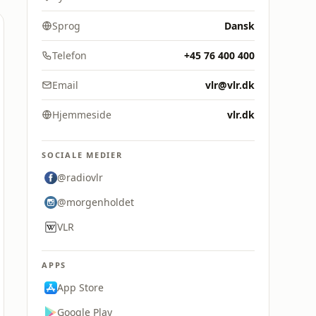
Sprog
Dansk
Telefon
+45 76 400 400
Email
vlr@vlr.dk
Hjemmeside
vlr.dk
SOCIALE MEDIER
@radiovlr
@morgenholdet
VLR
APPS
App Store
Google Play