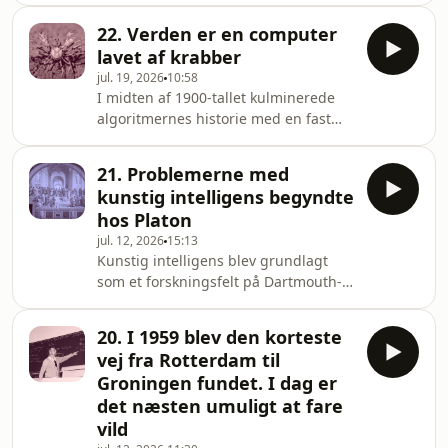
eksperimenterede de med
22. Verden er en computer
alternativer, der lagde fundamentet
lavet af krabber
for det, vi i dag kender som
jul. 19, 2026
10:58
blockchain og kryptovaluta.Dette
I midten af 1900-tallet kulminerede
afsnit af serien er researchet, skrevet
algoritmernes historie med en fast
og indlæst af Emma Louise
definition af algoritmer, computere og
Stenholm.Den er udgivet af Føljeton
kunstig intelligens, som stadig er
med støtte fra
21. Problemerne med
gældende i dag. Vi har spurgt
Carlsbergfondet.Redaktør: Emilie
kunstig intelligens begyndte
forfatter og kunstner James Bridle,
EwaldLydproduktion: The La
hos Platon
hvad algoritmer, computere og
jul. 12, 2026
15:13
kunstig intelligens ellers kunne
Kunstig intelligens blev grundlagt
være.Serien er researchet, skrevet og
som et forskningsfelt på Dartmouth-
indlæst af Emilie Ewald. Meriem-
konferencen i 1956. Ifølge filosoffen
Hadia Charif har bidraget til
Hubert Dreyfus var disciplinens
afsnittet.Den er udgivet a
20. I 1959 blev den korteste
stiftere fanget i en filosofisk
vej fra Rotterdam til
blindgyde, der er lige så dyb og lang
Groningen fundet. I dag er
som den vestlige tænknings
det næsten umuligt at fare
historie.Dette afsnit i serien er
vild
researchet, skrevet og indlæst af