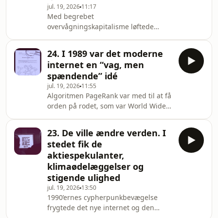
jul. 19, 2026
11:17
Med begrebet
overvågningskapitalisme løftede
Shoshana Zuboff sløret for den
digitale verdens forretningsmodel.
24. I 1989 var det moderne
Med udbredelsen af kunstig
internet en “vag, men
intelligens har vi ifølge en række
spændende” idé
danske forskere et behov for et nyt
jul. 19, 2026
11:55
begreb: intimitetskapitalisme.Serien
Algoritmen PageRank var med til at få
er researchet, skrevet og indlæst af
orden på rodet, som var World Wide
Emilie Ewald.Den er udgivet af
Web. Nu er virksomheden bag
Føljeton med støtte fra
PageRank i gang med at smadre
Carlsbergfondet.Redaktør: Emma
23. De ville ændre verden. I
WWW.Serien er researchet, skrevet og
Louise StenholmLydproduktion: T
stedet fik de
indlæst af Emilie Ewald.Den er
aktiespekulanter,
udgivet af Føljeton med støtte fra
klimaødelæggelser og
Carlsbergfondet.Redaktør: Emma
stigende ulighed
Louise StenholmLydproduktion: The
Lake RadioLydidentitet: Timmy Olivia
jul. 19, 2026
13:50
1990’ernes cypherpunkbevægelse
Thyge Johansen Hosted on Acast. See
frygtede det nye internet og den
acast.com/privacy for more i
overvågning, der fulgte med. I stedet