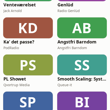
Venteværelset
Genlüd
Jack Arnold
Radio Genlüd
KD
AB
Ka’ det passe?
Angstfri Barndom
PodRadio
Angstfri Barndom
PS
SS
PL Showet
Smooth Scaling: System Design for High Traffic
Qvortrup Media
Queue-it
SP
BI