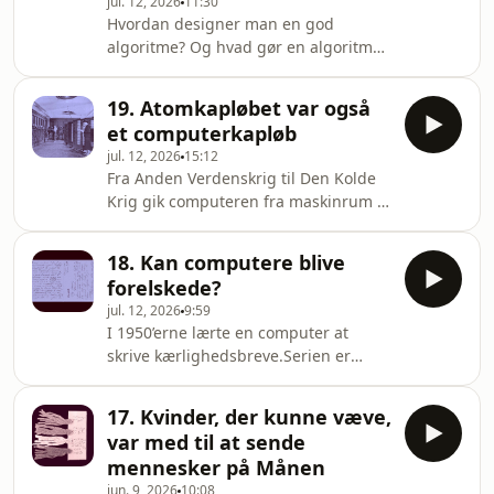
Claes T. Sørensen.Serien er udgivet af
jul. 12, 2026
11:30
Hvordan designer man en god
Føljeton med støtte fra
algoritme? Og hvad gør en algoritme
Carlsbergfondet.Redaktør: David
“god”? Lad os lære det fra den
nederlandske matematiker og datalog
19. Atomkapløbet var også
Edsger W. Dijkstra, der lavede en
et computerkapløb
algoritme i en 20 minutters
jul. 12, 2026
15:12
kaffepause, som vi stadig bruger i
Fra Anden Verdenskrig til Den Kolde
dag.Serien er researchet, skrevet og
Krig gik computeren fra maskinrum til
indlæst af Emilie Ewald.Den er
mikroprocessor.Serien er researchet,
udgivet af Føljeton med støtte fra
skrevet og indlæst af Emilie
Carlsbergfondet.Redaktør: Emma
18. Kan computere blive
Ewald.Den er udgivet af Føljeton med
Louise StenholmLydproduktion: The
forelskede?
støtte fra Carlsbergfondet.Redaktør:
Lake
jul. 12, 2026
9:59
David DragstedLydproduktion: The
I 1950’erne lærte en computer at
Lake RadioLydidentitet: Timmy Olivia
skrive kærlighedsbreve.Serien er
Thyge Johansen Hosted on Acast. See
researchet, skrevet og indlæst af
acast.com/privacy for more
Emilie Ewald.Den er udgivet af
information.
17. Kvinder, der kunne væve,
Føljeton med støtte fra
var med til at sende
Carlsbergfondet.Redaktør: David
mennesker på Månen
DragstedLydproduktion: The Lake
jun. 9, 2026
10:08