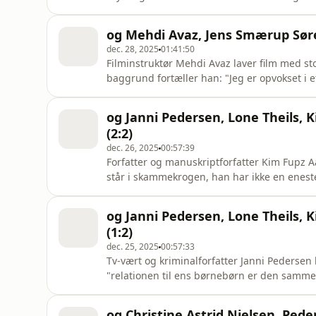
burde folde mine talenter bedre ud end jeg 
fået selverkendelse af at arbejde med sin bio
og Mehdi Avaz, Jens Smærup Søre
Med ved bo
dec. 28, 2025
01:41:50
Filminstruktør Mehdi Avaz laver film med 
baggrund fortæller han: "Jeg er opvokset i 
fortæller, hvor fantastisk jeg er, eller hvis
og følelserne bliver fortalt, vi pakker ikke
og Janni Pedersen, Lone Theils,
lærer den kul
(2:2)
dec. 26, 2025
00:57:39
Forfatter og manuskriptforfatter Kim Fupz 
står i skammekrogen, han har ikke en enest
et nu og et nærvær. Man skal komme sig ove
belastende, ligesom man har det der Nobelpr
og Janni Pedersen, Lone Theils,
skrive mere, ford
(1:2)
dec. 25, 2025
00:57:33
Tv-vært og kriminalforfatter Janni Pedersen
"relationen til ens børnebørn er den samme 
født dem." Den kærlighedsfølelse kender fo
"Jeg er vokset op med en mand, der ikke var 
og Christine Astrid Nielsen, Pede