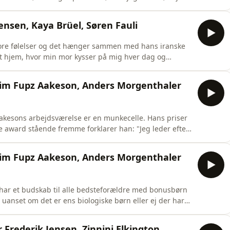
gjorde". Sådan lyder det fra Sigurd Barrett som har
grafi og i dag er blevet mere stolt af det, han kan.
nsen, Kaya Brüel, Søren Fauli
store følelser og det hænger sammen med hans iranske
et hjem, hvor min mor kysser på mig hver dag og
 jeg gør noget forkert. Vi har meget store armbevægelser
 ting ind. Når man så kommer til Danmark som 10-årig og
 Kim Fupz Aakeson, Anders Morgenthaler
Aakesons arbejdsværelse er en munkecelle. Hans priser
e award stående fremme forklarer han: "Jeg leder efter
r både sine fiaskoer og succeser. Det kan være meget
is-forbandelsen. Folk, der får Nobelprisen kan ikke
 Kim Fupz Aakeson, Anders Morgenthaler
 har et budskab til alle bedsteforældre med bonusbørn
uanset om det er ens biologiske børn eller ej der har
rfatter og manuskriptforfatter Kim Fupz Aakeson godt:
min biologiske far og da jeg var 13-14 år, begyndte jeg
r Frederik Jensen, Zinnini Elkington,