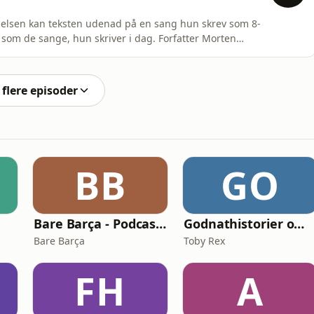
elsen kan teksten udenad på en sang hun skrev som 8-
d som de sange, hun skriver i dag. Forfatter Morten
eninger, som man ikke kan bruge med våde fingre, han
g, ornitolog og naturformidler Vicky Knudsen blev
flere episoder
BB
GO
Bare Barça - Podcasten om FC Barcelona
Godnathistorier om NinjaSaurerne Storm og Aske
Bare Barça
Toby Rex
FH
A