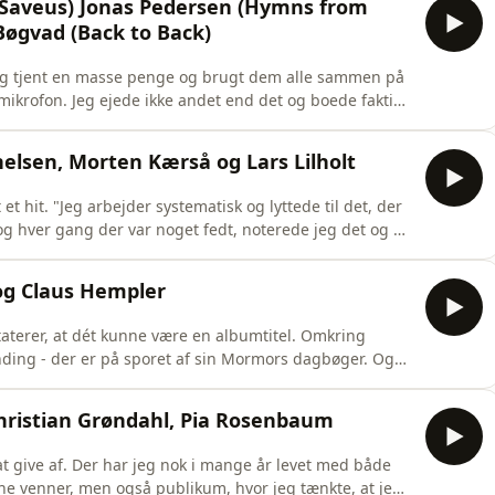
(Saveus) Jonas Pedersen (Hymns from
øgvad (Back to Back)
 og tjent en masse penge og brugt dem alle sammen på
ikrofon. Jeg ejede ikke andet end det og boede faktisk
te, at jeg ikke skulle have nogen udgifter, jeg gik all in
 det skete," fortæller Morten Remar om tilblivelsen af
elsen, Morten Kærså og Lars Lilholt
t hit. "Jeg arbejder systematisk og lyttede til det, der
og hver gang der var noget fedt, noterede jeg det og på
til for at lave et hit," siger Kærså til Lars Lilholts
03 til musikeksamen i skolen, fordi læreren ikke kun
og Claus Hempler
taterer, at dét kunne være en albumtitel. Omkring
ding - der er på sporet af sin Mormors dagbøger. Og
synge på dansk og dagligt binder slipset for at
 nye sange.
Christian Grøndahl, Pia Rosenbaum
at give af. Der har jeg nok i mange år levet med både
ine venner, men også publikum, hvor jeg tænkte, at jeg