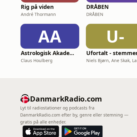
Rig på viden
DRÅBEN
André Thormann
DRÅBEN
AA
U-
Astrologisk Akademi's Podcast
Claus Houlberg
DanmarkRadio.com
Lyt til radiostationer og podcasts fra
DanmarkRadio.com efter by, genre eller stemning —
gratis på alle enheder.