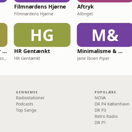
Filmnørdens Hjørne
Aftryk
Filmnørdens Hjørne
Altinget
HG
M&
Ufortalt - stemmer indefra
HR Gentænkt
Minimalisme & ...
Niels Bjørn, Ane Skak, Lasse Soll Sunde
HR Gentænkt
Jane Ibsen Piper
GENNEMSE
POPULÆRE
Radiostationer
NOVA
Podcasts
DR P4 København
Top Sange
DR P3
Retro Radio
DR P1