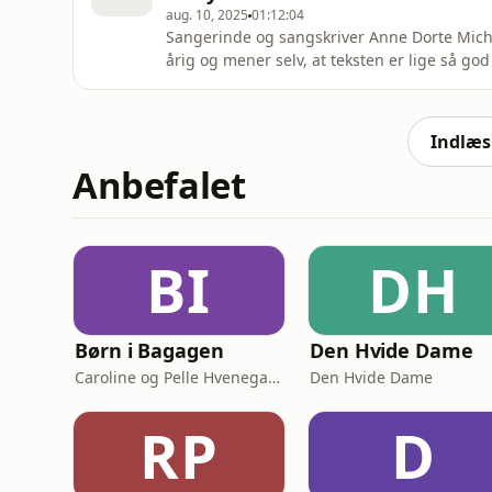
aug. 10, 2025
01:12:04
Sangerinde og sangskriver Anne Dorte Mich
årig og mener selv, at teksten er lige så go
Münster er træt af emhætter med fjernbetj
vil have gode, gammeldags knapper og biolo
hårdt ramt af kritik, da
Indlæs 
Anbefalet
BI
DH
Børn i Bagagen
Den Hvide Dame
Caroline og Pelle Hvenegaard
Den Hvide Dame
RP
D