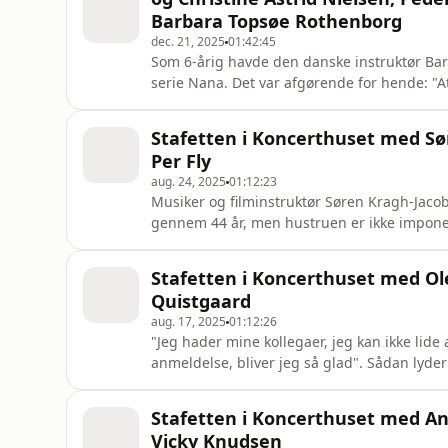
at kalde h
Barbara Topsøe Rothenborg
dec. 21, 2025
01:42:45
Som 6-årig havde den danske instruktør Bar
serie Nana. Det var afgørende for hende: "At
familien på tværs af generationer, var det, d
historiefortæller, jeg skal være," siger Ba
Stafetten i Koncerthuset med Sø
ikke i nærh
Per Fly
aug. 24, 2025
01:12:23
Musiker og filminstruktør Søren Kragh-Jacob
gennem 44 år, men hustruen er ikke imponere
Korsgaard til gengæld, som bliver rørt ove
Korsgaard opdaget, at man overser det, man 
Stafetten i Koncerthuset med Ol
manuskriptforfatter Per Fly har o
Quistgaard
aug. 17, 2025
01:12:26
"Jeg hader mine kollegaer, jeg kan ikke lide 
anmeldelse, bliver jeg så glad". Sådan lyde
Bornedal, der har en lille ond mand inde i s
møde med den voldstægtsdømte filmproducer 
Stafetten i Koncerthuset med A
selskab me
Vicky Knudsen