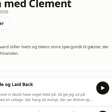
n med Clement
 2026
er
ard stiller livets og tidens store spørgsmål til gæster, der
 hinanden.
le og Laid Back
 som vi skulle have noget tekst på. Så gik jeg ud på
d en collage. Der hang alt muligt, der var klistret op;
"give me, give me" et sted, og et andet sted stod der
 tekst sammen", fortæller John Guldberg, om hvordan