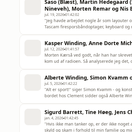
Saso (Blæst), Martin Hedegaard 
verdenshit
Nineveh), Morten Remar og Nis B
jul. 19, 2026
01:42:02
"Jeg havde arbejdet nogle år som layouter
Tascam firesporsbåndoptager, keyboard og m
på et lille værelse hos en kammerat. Jeg tænk
på det. Og så mødte jeg Nis, og det var der,
Kasper Winding, Anne Dorte Mich
bandet
jul. 12, 2026
01:41:57
Morten Kærså ved godt, når han har skrevet e
kom ud af radioen. Så analyserede jeg det, 
den måde har jeg kategoriseret det, der skulle 
forbløffelse. Lilholt selv fik kun karakteren 
Alberte Winding, Simon Kvamm 
jul. 5, 2026
01:42:22
"Alt er sport!" siger Simon Kvamm - og kons
bordet hos Clement sidder også Alberte Win
Claus Hempler, der som 49-årig begyndte at 
stemple ind på sit énmandskontor og skrive
Sigurd Barrett, Tine Høeg, Jens 
jan. 4, 2026
01:42:45
"Hvis ikke man tanker op, er der ikke noget 
skyld og skam i forhold til min familie og m