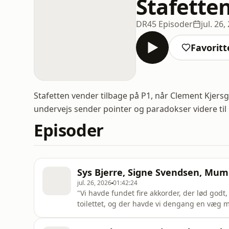
Stafette
DR
45 Episoder
jul. 26,
Favoritt
Stafetten vender tilbage på P1, når Clement Kjersga
undervejs sender pointer og paradokser videre til
Episoder
Sys Bjerre, Signe Svendsen, Mum
jul. 26, 2026
01:42:24
"Vi havde fundet fire akkorder, der lød godt,
toilettet, og der havde vi dengang en væg me
fotos og små citater. Der stod blandt andet 
"good vibes," og ud af det stykkede jeg en