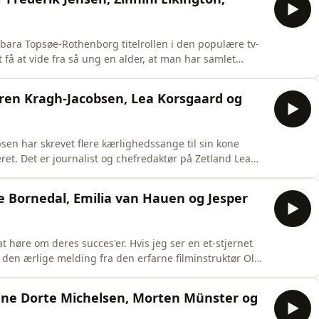
bara Topsøe-Rothenborg titelrollen i den populære tv-
 få at vide fra så ung en alder, at man har samlet
er gjorde, at jeg udviklede den følelse af, at det var
rbara Topsøe-Rothenborg. Men hendes egne børn skal slet
ren Kragh-Jacobsen, Lea Korsgaard og
sen har skrevet flere kærlighedssange til sin kone
t. Det er journalist og chefredaktør på Zetland Lea
r Kragh-Jacobsen sang. Ved at studere sommerfugle har
ikke har ord for, og filminstruktør og
e Bornedal, Emilia van Hauen og Jesper
at høre om deres succes'er. Hvis jeg ser en et-stjernet
r den ærlige melding fra den erfarne filminstruktør Ole
ig, som godt kan lide andres fiasko. Det, og Bornedals
Harvey Weinstein, fortæller han om i Stafetten i
nne Dorte Michelsen, Morten Münster og