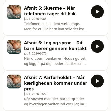
nødvendigvis at du skal løse alt med
mærker, at du er der. Det er den
det samme.Vi taler om de forskellige
Afsnit 5: Skærme – Når
opgave, dette afsnit handler
former
telefonen tager dit blik
om.Imran Rashid og
jul. 1, 2026
3088
sundhedsplejerske Helen Lyng
Telefonen er sjældent væk længe.
Hansen taler om tilknytning som et
Men for et lille barn kan selv det korte
biologisk system, der formes gennem
blik væk føles som et lille brud i
kontakt, gentagelser og reparationer.
kontakten. Det er den opgave, dette
Ikke gennem perfektion. Heller ikke
Afsnit 6: Leg og sprog – Dit
afsnit handler om.Imran Rashid og
gennem én bestemt følelse lige efter
barn lærer gennem kontakt
sundhedsplejerske Helen Lyng
fødsl
jul. 1, 2026
2676
Hansen undersøger, hvad der sker,
Når dit barn banker en klods i gulvet
når notifikationer, feeds og skærme
og kigger på dig, beder det ikke om
flytter vores opmærksomhed væk fra
en lektion. Det beder om kontakt. Det
barnet. Ikke for at skabe skyld, men
er den opgave, dette afsnit handler
for at gøre det synligt, hvad de
Afsnit 7: Parforholdet – Når
om.Imran Rashid og
mange små afbryde
kærligheden kommer under
sundhedsplejerske Helen Lyng
pres
Hansen taler om leg og sprog som
jul. 1, 2026
2322
noget, der vokser frem i samspillet
Når søvnen mangler, barnet græder
mellem barn og voksen. Sprog
og hverdagen vælter ind over jer, kan
handler ikke kun om ord. Det handler
en lille bemærkning hurtigt føles som
om blikke, pauser, lyde, ansigter og