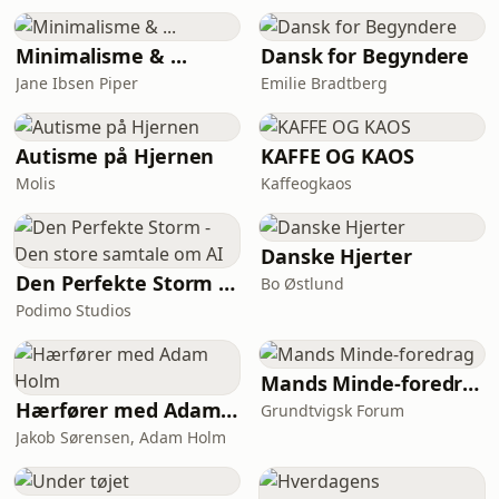
sundhedsplejerske Helen Lyng
Hansen afslutter serien med
opdragelse. Ikke som et spørgsmål
Minimalisme & ...
Dansk for Begyndere
om at få barnet til at makke ret, men
Jane Ibsen Piper
Emilie Bradtberg
som kunsten at forstå det, der sker,
før adfærden eksploderer.Vi taler om,
hvorfor regulering
Autisme på Hjernen
KAFFE OG KAOS
Molis
Kaffeogkaos
Danske Hjerter
Den Perfekte Storm - Den store samtale om AI
Bo Østlund
Podimo Studios
Mands Minde-foredrag
Hærfører med Adam Holm
Grundtvigsk Forum
Jakob Sørensen, Adam Holm