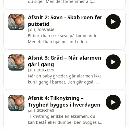
du siger. Men det fornemmer alt,
hvad du mener. Det er den opgave,
dette afsnit handler om.Imran Rashid
Afsnit 2: Søvn - Skab roen før
og sundhedsplejerske Helen Lyng
puttetid
Hansen åbner serien med den kæde,
jul. 1, 2026
3646
der går igen hele vejen igennem:
Et barn kan ikke sove på kommando.
sanser, biokemi, psykologi, adfærd.
Men det kan hjælpes ind i den
Kroppen registrerer noget,
tilstand, hvor søvnen får lov at
hormonerne reagerer, en følelse
komme. Det er den opgave, dette
opstår, og adfærden følger. Forstår du
Afsnit 3: Gråd – Når alarmen
afsnit handler om.Speciallæge i
kæden, kan du ændre
går i gang
almen medicin Imran Rashid og
jul. 1, 2026
3279
sundhedsplejerske Helen Lyng
Når en baby græder, går alarmen ikke
Hansen ser på søvn som mere end et
kun i gang i barnet. Den går også i
spørgsmål om træthed. Søvn starter
gang i dig. Det er den opgave, dette
ikke, når barnet lægges i sengen. Den
afsnit handler om.mran Rashid og
starter i lyset, tempoet, rytmen og
Afsnit 4: Tilknytning –
sundhedsplejerske Helen Lyng
kontakten i timerne før.Vi taler om
Tryghed bygges i hverdagen
Hansen taler om gråd som barnets
jul. 1, 2026
3168
første sprog. Gråden er ikke et tegn
Tilknytning er ikke en eksamen, du
på, at du fejler. Den er et signal om, at
kan bestå eller dumpe. Den bygges i
barnet har brug for noget, men ikke
de små øjeblikke, hvor dit barn