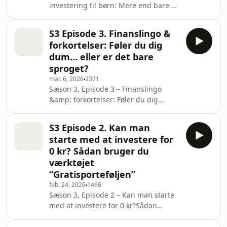
investering til børn: Mere end bare en
investere. For investering handler ikke
konto i bankenHvordan giver man sit
kun om aktier, fonde og afkast. Det
barn en økonomisk gave, uden bare
handler også om psykologi, mål
S3 Episode 3. Finanslingo &
at overføre penge – men også viden,
forkortelser: Føler du dig
tryghed og gode vaner?I dette afsnit
dum… eller er det bare
taler Mai og Linnéa om
sproget?
børneopsparing og investering til
mar. 6, 2026
2371
børn – og hvorfor det handler om
Sæson 3, Episode 3 – Finanslingo
meget mere end den klassiske
&amp; forkortelser: Føler du dig
børneopsparingskonto.For i Danmark
dum… eller er det bare sproget?Hvad
findes der faktisk flere mul
betyder ASK, ETF, ÅO, GAK – og
S3 Episode 2. Kan man
hvorfor føles det nogle gange som at
starte med at investere for
lære et helt nyt sprog at investere?I
0 kr? Sådan bruger du
dette afsnit dykker Mai og Linnéa ned
værktøjet
i finanslingo og oversætter
“Gratisporteføljen”
investeringsverdenens mange
forkortelser til helt almindeligt dansk.
feb. 24, 2026
1466
Sæson 3, Episode 2 – Kan man starte
For sandheden er: Du mangler ikke
med at investere for 0 kr?Sådan
intelligens – du mangle
bruger du værktøjet
Gratisporteføljen(OBS: Du kan komme