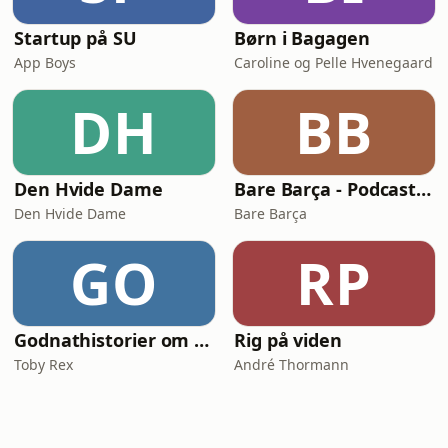
Startup på SU
Børn i Bagagen
App Boys
Caroline og Pelle Hvenegaard
DH
BB
Den Hvide Dame
Bare Barça - Podcasten om FC Barcelona
Den Hvide Dame
Bare Barça
GO
RP
Godnathistorier om NinjaSaurerne Storm og Aske
Rig på viden
Toby Rex
André Thormann