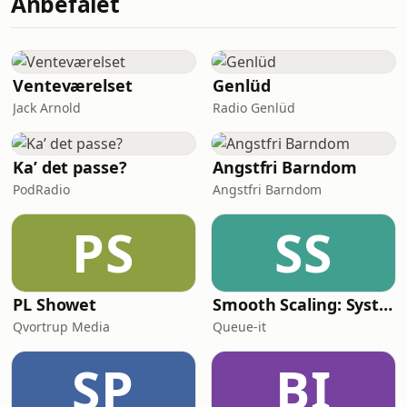
Anbefalet
og investeringsforeninger. Vi
sammenligner investeringsverdenen
med frugtkurve, supermarkeder og
bland-selv slik – så du lettere kan
Venteværelset
Genlüd
forstå, hvad du investerer i.Du får og
Jack Arnold
Radio Genlüd
Ka’ det passe?
Angstfri Barndom
PodRadio
Angstfri Barndom
PS
SS
PL Showet
Smooth Scaling: System Design for High Traffic
Qvortrup Media
Queue-it
SP
BI