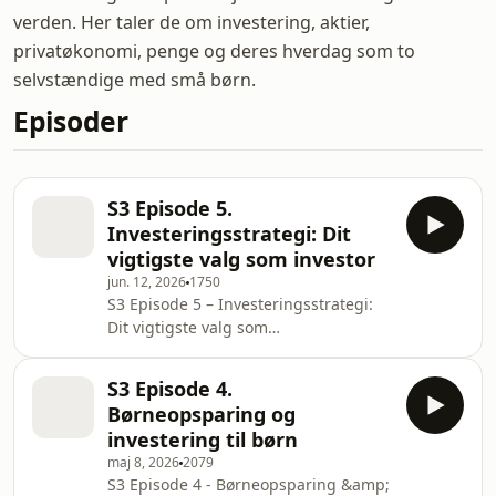
verden. Her taler de om investering, aktier,
privatøkonomi, penge og deres hverdag som to
selvstændige med små børn.
Episoder
S3 Episode 5.
Investeringsstrategi: Dit
vigtigste valg som investor
jun. 12, 2026
1750
S3 Episode 5 – Investeringsstrategi:
Dit vigtigste valg som
investorHvordan finder man egentlig
sin investeringsstrategi?Og hvordan
S3 Episode 4.
undgår man at gå i panik, når
Børneopsparing og
markedet falder?I dette afsnit dykker
investering til børn
Mai og Linnéa ned i
maj 8, 2026
2079
investeringsstrategi – et emne, som
S3 Episode 4 - Børneopsparing &amp;
mange overser, når de starter med at