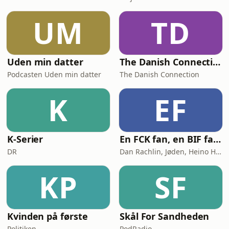
UM
TD
Uden min datter
The Danish Connection
Podcasten Uden min datter
The Danish Connection
K
EF
K-Serier
En FCK fan, en BIF fan og en AGF fan går ind på en bar
DR
Dan Rachlin, Jøden, Heino Hansen
KP
SF
Kvinden på første
Skål For Sandheden
Politiken
PodRadio