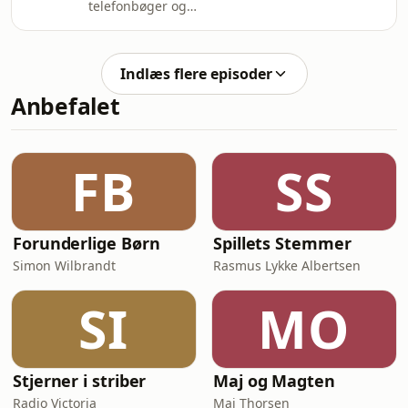
telefonbøger og
ud af labyrinten? Og vil vi
fødselsdagskalendere, så jeg ikke selv
overhovedet ud? Medvirkende:
behøver huske dem. Diverse AI'er
Wolfram Eilenberger, filosof og
tænker for mig, når jeg skal finde
forfatter. Tilrettelægger og vært:
Indlæs flere episoder
løsninger på allehånde personlige og
Carsten Ortmann.
Anbefalet
professionelle opgaver. Men bliver jeg
dummere, når min hukommelse og
tankevirksomhed bliver overtaget af
maskiner? Og hvordan påvirker det
FB
SS
min oplevelse af min plads i verden?
Medvirkende: Pia Lauritzen, filosof,
Forunderlige Børn
Spillets Stemmer
Simon Wilbrandt
Rasmus Lykke Albertsen
SI
MO
Stjerner i striber
Maj og Magten
Radio Victoria
Maj Thorsen