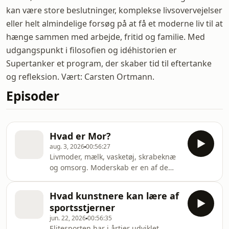
kan være store beslutninger, komplekse livsovervejelser
eller helt almindelige forsøg på at få et moderne liv til at
hænge sammen med arbejde, fritid og familie. Med
udgangspunkt i filosofien og idéhistorien er
Supertanker et program, der skaber tid til eftertanke
og refleksion. Vært: Carsten Ortmann.
Episoder
Hvad er Mor?
aug. 3, 2026
00:56:27
Livmoder, mælk, vasketøj, skrabeknæ
og omsorg. Moderskab er en af de
mest almindelige erfaringer i verden,
men samtidig en af de sværeste at
Hvad kunstnere kan lære af
finde sprog for. Mor er krop, stemme,
sportsstjerner
arbejde og myte. Og et fænomen som
jun. 22, 2026
00:56:35
litteraturen har forsøgt at skrive sig
Elitesporten har i årtier udviklet