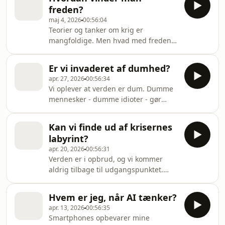
- på bekostning af mændene. Men er
træd
freden?
patriarkatet overhovedet nogens ven,
maj 4, 2026
00:56:04
når mænd angiveligt lider lige så
Teorier og tanker om krig er
meget under kulturen, som kvinder
mangfoldige. Men hvad med freden?
gør? Hvad er overhovedet
Hvilke handlinger kan føre til varig
patriarkatets dynamikker, og hvordan
fred? Ikke-voldelig modstand virker
slipper man(d) fri af dem, hvis man
Er vi invaderet af dumhed?
efter alt at dømme bedre end voldelig
ønsker det? Medvirkende: Søren
apr. 27, 2026
00:56:34
modstand. Så måske skal vi bare
Rosenda
Vi oplever at verden er dum. Dumme
smide våbnene? Medvirkende: Isabel
mennesker - dumme idioter - gør
Bramsen lektor i Freds- og
dumme ting, der giver os problemer.
konfliktstudier, Lunds Universitet og
Men måske er vi allesammen dumme.
Morten Dige lektor i filosofi, Aarhus
Kan vi finde ud af krisernes
På forskellig måde. Hvad er dumhed,
Universitet. Tilrettelægger og vært:
labyrint?
hvad er idioti, og hvornår bliver det til
Carsten Ortmann.
apr. 20, 2026
00:56:31
dum idioti? Medvirkende: Jacob
Verden er i opbrud, og vi kommer
Bülow, læge og oversætter. Lars Fr. H.
aldrig tilbage til udgangspunktet.
Svendsen, professor i filsofi,
Ifølge den tyske filosof Wolfram
Universitetet i Bergen. Vært: Carsten
Eilenberger har transformationen
Ortmann.
Hvem er jeg, når AI tænker?
fanget os i en labyrint af
apr. 13, 2026
00:56:35
maskinintelligens, klimakrise og
Smartphones opbevarer mine
visnende demokratier. Kan vi finde vej