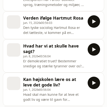
ind i. To kvinder med hvert deres
sprog, træningsmetoder og miljøer, så
"mor-kontor" men med en universel
stjernerne præsterer bedst muligt
erfaring, giver deres bud på år de
under pres. Kunsten har omvendt
fødte og opfostrede børn.
Verden ifølge Hartmut Rosa
romantiseret den ensomme og
Medvirkende: Maria
jun. 15, 2026
00:56:03
lidende udøver, som nærmest ud af
Den tyske sociolog Hartmut Rosa er
det blå laver sine unikke værker - og
det tætteste, vi kommer på en
somme tider bukker under for
nulevende rockstjerne inden for
presset. Men kan kunstens stjerner
filosofien. Hans tanker om de
tage ved lære af elitesportens helte,
Hvad har vi at skulle have
menneskelige omkostninger ved det
selv om det erklærede mål ikke er at
sagt?
moderne livs høje tempo har vundet
blive bedst og vinde m
jun. 8, 2026
00:56:04
verdensomspændende udbredelse.
Er demokratiet truet? Bestemmer
Men hvad stiller vi op med afmagten,
snedige og stærke tyranner over os?
når vi pisker afsted i hamsterhjulet?
Påvirker techverdenens SoMe-
Det giver Rosa et bud på i en ny
algoritmer og AI vores holdninger?
samfundskritisk bog. Medvirkende:
Kan højskolen lære os at
Forskere er i fuld gang med den store
Hartmut Rosa sociolog, politolo
leve det gode liv?
Magtudredning 2.0, som kortlægger
jun. 1, 2026
00:56:04
hvem der egentlig bestemmer hvad i
Hvad skal man kunne for at leve et
Danmark. De er blevet mere
godt liv og være til gavn for
bekymrede, siden den første
samfundet? Antikkens filosofiske
magtudredning kom i 2003...