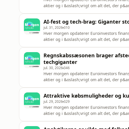
aktier og i &oslash;vrigt om alt det, der p&
V&aelig;rt: Laura Bitte RossauSee omnystudi
AI-fest og tech-brag: Giganter s
jul. 31, 2026
310
Hver morgen opdaterer Euroinvestors finansj
aktier og i &oslash;vrigt om alt det, der p&
V&aelig;rt: Mathias Greisgaard JensenSee om
Regnskabssæsonen brager afsted
techgiganter
jul. 30, 2026
346
Hver morgen opdaterer Euroinvestors finansj
aktier og i &oslash;vrigt om alt det, der p&
V&aelig;rt: Mathias Greisgaard JensenSee om
Attraktive købsmuligheder og kur
jul. 29, 2026
329
Hver morgen opdaterer Euroinvestors finansj
aktier og i &oslash;vrigt om alt det, der p&
V&aelig;rt: Mathias Greisgaard JensenSee om