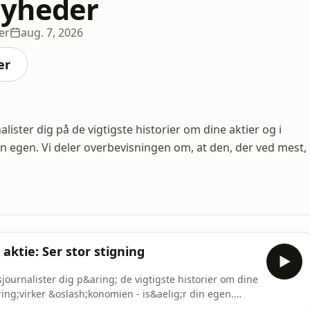
yheder
er
aug. 7, 2026
er
ster dig på de vigtigste historier om dine aktier og i
in egen. Vi deler overbevisningen om, at den, der ved mest,
aktie: Ser stor stigning
ournalister dig p&aring; de vigtigste historier om dine
aring;virker &oslash;konomien - is&aelig;r din egen.
o.com/listener for privacy information.