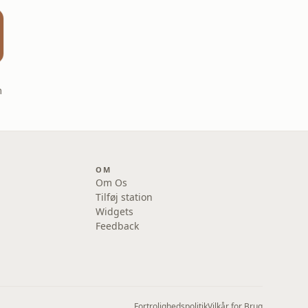
m
OM
Om Os
Tilføj station
Widgets
Feedback
Fortrolighedspolitik
Vilkår for Brug