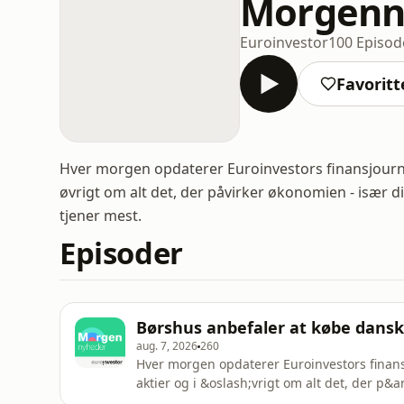
Morgenn
Euroinvestor
100 Episod
Favoritt
Hver morgen opdaterer Euroinvestors finansjournali
øvrigt om alt det, der påvirker økonomien - især d
tjener mest.
Episoder
Børshus anbefaler at købe dansk 
aug. 7, 2026
260
Hver morgen opdaterer Euroinvestors finansj
aktier og i &oslash;vrigt om alt det, der p&
V&aelig;rt: Laura Bitte RossauSee omnystudi