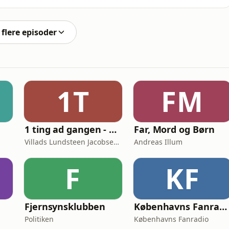
nystudio.com/listener for privacy information.
flere episoder
1T
FM
1 ting ad gangen - Naturvidenskab skåret ud i pap
Far, Mord og Børn
Villads Lundsteen Jacobsen & Tobias Wang Bjerg
Andreas Illum
F
KF
Fjernsynsklubben
Københavns Fanradio
Politiken
Københavns Fanradio