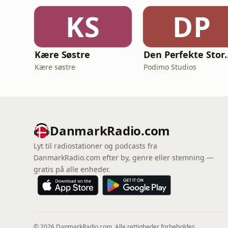
KS
DP
Kære Søstre
Den Perfekte Storm 
Kære søstre
Podimo Studios
DanmarkRadio.com
Lyt til radiostationer og podcasts fra
DanmarkRadio.com efter by, genre eller stemning —
gratis på alle enheder.
© 2026 DanmarkRadio.com. Alle rettigheder forbeholdes.