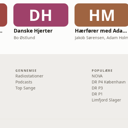
DH
HM
- Den store samtale om AI
Danske Hjerter
Hærfører med Adam Holm
Bo Østlund
Jakob Sørensen, Adam Hol
GENNEMSE
POPULÆRE
Radiostationer
NOVA
Podcasts
DR P4 København
Top Sange
DR P3
DR P1
Limfjord Slager