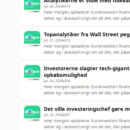
Analytikerne er vilde med folkeak
jul. 28, 2026
319
Hver morgen opdaterer Euroinvestors finansj
aktier og i &oslash;vrigt om alt det, der p&
V&aelig;rt: Mathias Greisgaard JensenSee om
Topanalytiker fra Wall Street peg
jul. 27, 2026
253
Hver morgen opdaterer Euroinvestors finansj
aktier og i &oslash;vrigt om alt det, der p&
V&aelig;rt: Mathias Greisgaard JensenSee om
Investorerne slagter tech-gigan
opkøbsmulighed
jul. 24, 2026
334
Hver morgen opdaterer Euroinvestors finansj
aktier og i &oslash;vrigt om alt det, der p&
V&aelig;rt: Mathias Greisgaard JensenSee om
Det ville investeringschef gøre 
jul. 24, 2026
367
Hver morgen opdaterer Euroinvestors finansj
aktier og i &oslash;vrigt om alt det, der p&