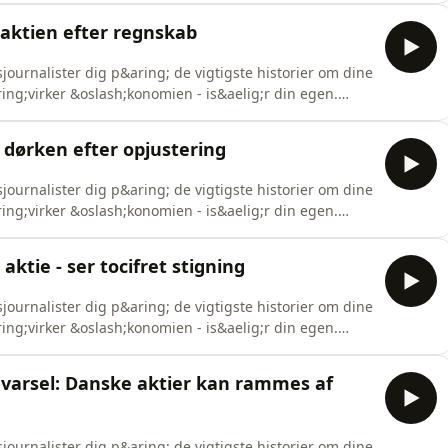
aktien efter regnskab
ournalister dig p&aring; de vigtigste historier om dine
aring;virker &oslash;konomien - is&aelig;r din egen.
o.com/listener for privacy information.
i dørken efter opjustering
ournalister dig p&aring; de vigtigste historier om dine
aring;virker &oslash;konomien - is&aelig;r din egen.
o.com/listener for privacy information.
ktie - ser tocifret stigning
ournalister dig p&aring; de vigtigste historier om dine
aring;virker &oslash;konomien - is&aelig;r din egen.
o.com/listener for privacy information.
varsel: Danske aktier kan rammes af
ournalister dig p&aring; de vigtigste historier om dine