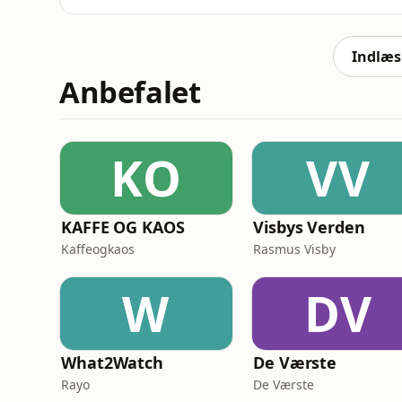
V&aelig;rt: Mathias Greisgaard JensenSee om
Indlæs 
Anbefalet
KO
VV
KAFFE OG KAOS
Visbys Verden
Kaffeogkaos
Rasmus Visby
W
DV
What2Watch
De Værste
Rayo
De Værste