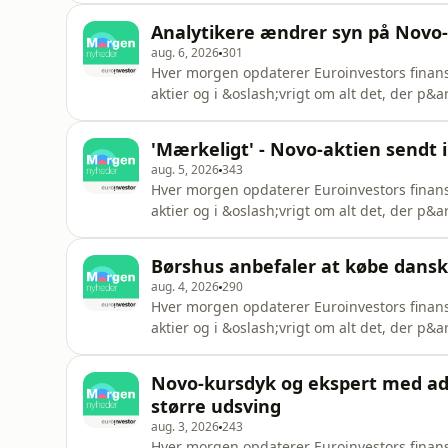
Analytikere ændrer syn på Novo-
aug. 6, 2026
301
Hver morgen opdaterer Euroinvestors finansj
aktier og i &oslash;vrigt om alt det, der p&
V&aelig;rt: Laura Bitte RossauSee omnystudi
'Mærkeligt' - Novo-aktien sendt 
aug. 5, 2026
343
Hver morgen opdaterer Euroinvestors finansj
aktier og i &oslash;vrigt om alt det, der p&
V&aelig;rt: Laura Bitte RossauSee omnystudi
Børshus anbefaler at købe dansk a
aug. 4, 2026
290
Hver morgen opdaterer Euroinvestors finansj
aktier og i &oslash;vrigt om alt det, der p&
V&aelig;rt: Laura Bitte RossauSee omnystudi
Novo-kursdyk og ekspert med ad
større udsving
aug. 3, 2026
243
Hver morgen opdaterer Euroinvestors finansj