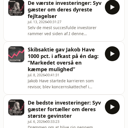
De værste investeringer: Syv
powershoppet ejerandele i startups,
gæster om deres dyreste
og så har han opdyrket et helt særligt
fejltagelser
speciale: Store investeringer i mindre
jul. 13, 2026
00:31:27
ejerandele i fremadstormende tech-
Selv de mest succesfulde investorer
selskaber udenfor børsmarkedet,
rammer ved siden af.I denne
såkaldte secondaries. “I virkeligheden
særudgave af "Sådan investerer jeg"
hader jeg risiko. Det er også derfor,
fortæller syv investorer og
jeg har spredt mig så me
Skibsaktie gav Jakob Have
erhvervsfolk om de investeringer, de
1000 pct. i afkast på én dag:
helst ville have været foruden – og de
“Markedet overså en
erfaringer, de tog med sig.Petter
kæmpe mulighed”
Stordalen tabte en milliard kroner på
jul. 8, 2026
00:41:31
sin første store satsning i Danmark.
Jakob Have startede karrieren som
Martin Thorborg stolede på bankens
revisor, blev koncernskattechef i
råd og købte obligationer i Lehman
Demant og siden finansdirektør i det
Brothers
børsnoterede selskab Skako og Micro
De bedste investeringer: Syv
Matic. Men det er som aktieinvestor,
gæster fortæller om deres
han for alvor er slået igennem på den
største gevinster
danske erhvervsscene. På seks år har
jul. 6, 2026
00:33:23
han lavet et gennemsnitligt årligt
Drømmen om at blive rig gennem