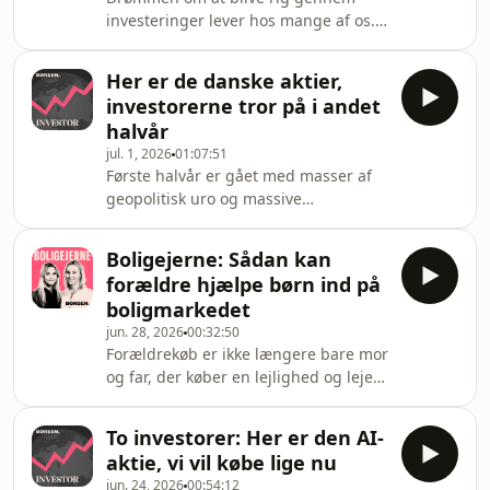
afkast på 21,5 pct. og sendt
investeringer lever hos mange af os.
totalafkastet i sin aktiefond Nordic
Men vejen til de største gevinster kan
Compound Invest op på 225 pct. Her
se vidt forskellig ud.I denne
h
Her er de danske aktier,
særudgave af "Sådan investerer jeg"
investorerne tror på i andet
har vi samlet nogle af de bedste
halvår
fortællinger om investeringer, der
jul. 1, 2026
01:07:51
ændrede vores gæsters økonomi – og
Første halvår er gået med masser af
i flere tilfælde deres liv.Den norske
geopolitisk uro og massive
hotelkonge Petter Stordalen fortæller,
investeringer i kunstig intelligens.
hvordan et enkelt frimærke blev
Mens flere globale aktieindeks er
begynd
Boligejerne: Sådan kan
steget, står det danske
forældre hjælpe børn ind på
eliteaktieindeks C25 bomstille, men
boligmarkedet
der er store udsving i enkeltaktierne.I
jun. 28, 2026
00:32:50
Danske Bank har Esben Saxbeck
Forældrekøb er ikke længere bare mor
Larsen, chef for danske aktier, købt
og far, der køber en lejlighed og lejer
Demant til porteføljen sidste år, aktien
den ud til barnet. I dag findes der
er den næstmest stigende C25-aktie i
flere måder at hjælpe på, hvor barnet
årets første
To investorer: Her er den AI-
selv står som ejer. Vi gennemgår
aktie, vi vil købe lige nu
mulighederne, skattereglerne og
jun. 24, 2026
00:54:12