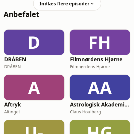
prispres og faldende indtjening som
Indlæs flere episoder
de vigtigste argumenter.De vil heller
Anbefalet
ikke røre SpaceX, trods en forrygende
børsdebut og kæmpe
investorbegejstring.Derimod har Kurt
Kara lagt penge i
D
FH
hardwareproducenten HP, hvor han
forventer at se en for
DRÅBEN
Filmnørdens Hjørne
DRÅBEN
Filmnørdens Hjørne
A
AA
Aftryk
Astrologisk Akademi's Podcast
Altinget
Claus Houlberg
U-
HG