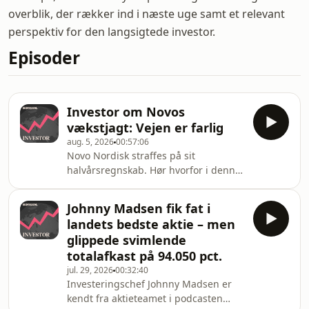
overblik, der rækker ind i næste uge samt et relevant
perspektiv for den langsigtede investor.
Episoder
Investor om Novos
vækstjagt: Vejen er farlig
aug. 5, 2026
00:57:06
Novo Nordisk straffes på sit
halvårsregnskab. Hør hvorfor i denne
Børsen Investor podcast, hvor
investor Ole Søeberg, aktiestrateg for
Johnny Madsen fik fat i
kapitalforvalteren Brock Milton
landets bedste aktie – men
Capital, fortæller, hvorfor Novos
glippede svimlende
strategi til mere vækst er en farefuld
totalafkast på 94.050 pct.
vej at gå.Henrik Karlsen,
jul. 29, 2026
00:32:40
investeringsdirektør i
Investeringschef Johnny Madsen er
investeringsfonden Horizon3,
kendt fra aktieteamet i podcasten
medvirker også og giver sit syn på