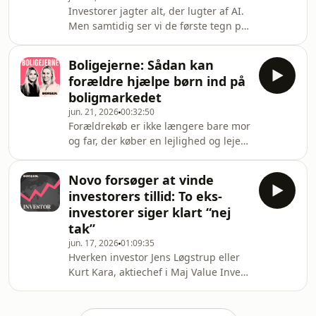
faldgruberne, før familien kaster sig
Investorer jagter alt, der lugter af AI.
ud i boligjagten.Værter: Katrine
Men samtidig ser vi de første tegn på
Søndermark, journalist på Børsen, og
nervøsitet i markedet.Så hvordan
Mira Lie Nielsen, boligøkonom på
investerer man egentlig i kunstig
Børsen.Gæst: Mikkel Stausgaard Jen
Boligejerne: Sådan kan
intelligens i dag? Og findes der også
forældre hjælpe børn ind på
attraktive muligheder på det danske
boligmarkedet
aktiemarked, hvor især tre C25-aktier
jun. 21, 2026
00:32:50
spås høj vækst det næste årti?Det
Forældrekøb er ikke længere bare mor
undersøger vi sammen
og far, der køber en lejlighed og lejer
med&nbsp;Nina Movin, adm. direktør
den ud til barnet. I dag findes der
i Otto Mønsteds Fond, og Victor
flere måder at hjælpe på, hvor barnet
Fabricius,
Novo forsøger at vinde
selv står som ejer. Vi gennemgår
investorers tillid: To eks-
mulighederne, skattereglerne og
investorer siger klart “nej
faldgruberne, før familien kaster sig
tak”
ud i boligjagten.Værter: Katrine
jun. 17, 2026
01:09:35
Søndermark, journalist på Børsen, og
Hverken investor Jens Løgstrup eller
Mira Lie Nielsen, boligøkonom på
Kurt Kara, aktiechef i Maj Value Invest
Børsen.Gæst: Mikkel Stausgaard Jen
Aktier, vil købe Novo Nordisk til deres
porteføljer. De peger særligt på