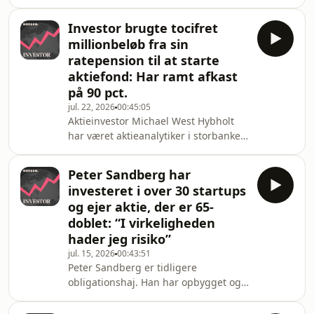
“Børsen Investor” og for mottoet:
sommerens mange voldsomme
Spredning er redning. Han har netop
kursbevægels
Investor brugte tocifret
rundet 25 år som selvstændig
millionbeløb fra sin
kapitalforvalter, og så har han en
ratepension til at starte
forkærlighed for historiske
aktiefond: Har ramt afkast
vinderaktier som DSV og Novo
på 90 pct.
Nordisk, selv når kurserne
falder.Begge aktier har han været
jul. 22, 2026
00:45:05
Aktieinvestor Michael West Hybholt
investeret i gennem årtier. DSV fik han
har været aktieanalytiker i storbanker
i første omgang købt på det hel
som Handelsbanken og Danske Bank
samt aktieanalysechef for Nordea i
Peter Sandberg har
Danmark. Og har altid sparet op i
investeret i over 30 startups
aktier selv. I 2023 brugte han sin
og ejer aktie, der er 65-
millionstore ratepension til at søsætte
doblet: “I virkeligheden
sin egen aktiefond, hvor han i dag har
hader jeg risiko”
ca. 95 mio. kr. af sine egne penge
investeret. “Dengang jeg var
jul. 15, 2026
00:43:51
Peter Sandberg er tidligere
aktieanalysechef fik jeg nogle marked
obligationshaj. Han har opbygget og
solgt flere
kapitalforvaltningsselskaber, har