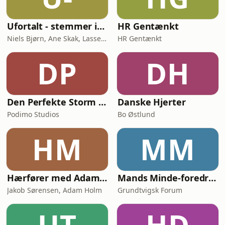
Ufortalt - stemmer indefra
HR Gentænkt
Niels Bjørn, Ane Skak, Lasse Soll Sunde
HR Gentænkt
DP
DH
Den Perfekte Storm - Den store samtale om AI
Danske Hjerter
Podimo Studios
Bo Østlund
HM
MM
Hærfører med Adam Holm
Mands Minde-foredrag
Jakob Sørensen, Adam Holm
Grundtvigsk Forum